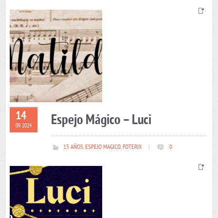
14
Espejo Mágico – Luci
09 2024
15 AÑOS
,
ESPEJO MAGICO
,
FOTERIX
|
0