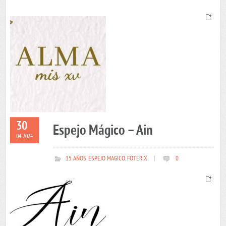
30
Espejo Mágico – Ain
04 2024
15 AÑOS
,
ESPEJO MAGICO
,
FOTERIX
|
0