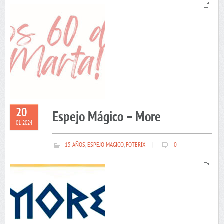
20
Espejo Mágico – More
01 2024
15 AÑOS
,
ESPEJO MAGICO
,
FOTERIX
|
0