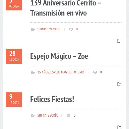
5
139 Aniversario Cerrito –
05 2026
Transmisión en vivo
OTROS EVENTOS
|
0
28
Espejo Mágico – Zoe
12 2025
15 AÑOS
,
ESPEJO MAGICO
,
FOTERIX
|
0
9
Felices Fiestas!
12 2025
SIN CATEGORÍA
|
0