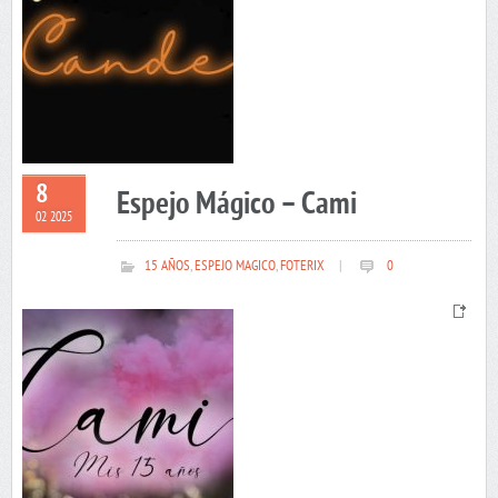
8
Espejo Mágico – Cami
02 2025
15 AÑOS
,
ESPEJO MAGICO
,
FOTERIX
|
0