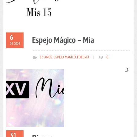
6
Espejo Mágico – Mia
04 2024
15 AÑOS
,
ESPEJO MAGICO
,
FOTERIX
|
0
31