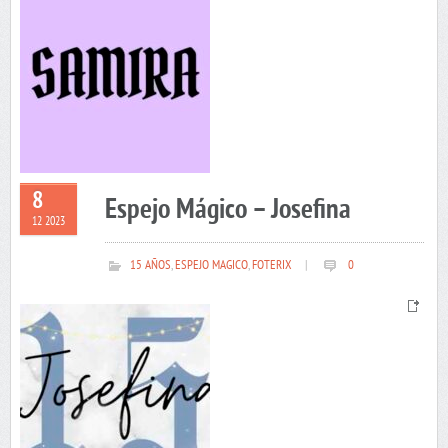
8
Espejo Mágico – Josefina
12 2023
15 AÑOS
,
ESPEJO MAGICO
,
FOTERIX
|
0