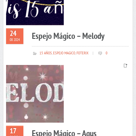
24
Espejo Mágico – Melody
08 2024
15 AÑOS
,
ESPEJO MAGICO
,
FOTERIX
|
0
17
Espejo Mágico – Agus