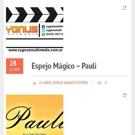
28
Espejo Mágico – Pauli
12 2024
15 AÑOS
,
ESPEJO MAGICO
,
FOTERIX
|
0