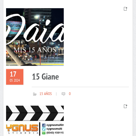
17
15 Giane
05 2024
15 AÑOS
|
0