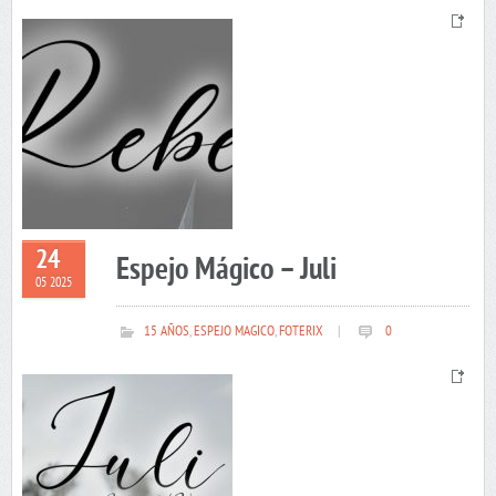
24
Espejo Mágico – Juli
05 2025
15 AÑOS
,
ESPEJO MAGICO
,
FOTERIX
|
0