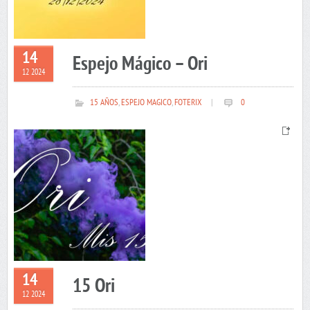
14
Espejo Mágico – Ori
12 2024
15 AÑOS
,
ESPEJO MAGICO
,
FOTERIX
|
0
14
15 Ori
12 2024