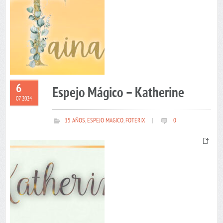
6
Espejo Mágico – Katherine
07 2024
15 AÑOS
,
ESPEJO MAGICO
,
FOTERIX
|
0