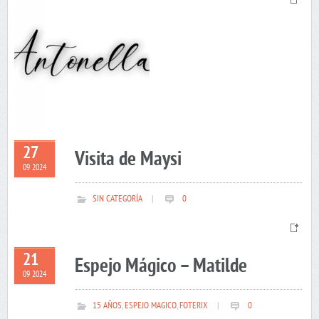
27
Visita de Maysi
09 2024
SIN CATEGORÍA
|
0
21
Espejo Mágico – Matilde
09 2024
15 AÑOS
,
ESPEJO MAGICO
,
FOTERIX
|
0