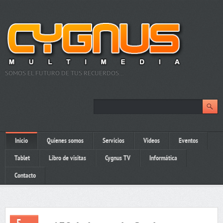
SOMOS EL FUTURO DE TUS RECUERDOS…
Inicio
Quienes somos
Servicios
Videos
Eventos
Tablet
Libro de visitas
Cygnus TV
Informática
Contacto