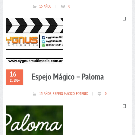
15 AÑOS
|
0
16
Espejo Mágico – Paloma
11 2024
15 AÑOS
,
ESPEJO MAGICO
,
FOTERIX
|
0