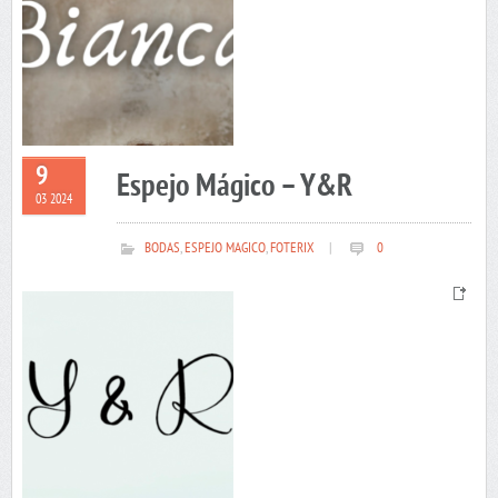
9
Espejo Mágico – Y&R
03 2024
BODAS
,
ESPEJO MAGICO
,
FOTERIX
|
0