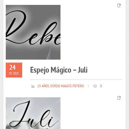
24
Espejo Mágico – Juli
05 2025
15 AÑOS
,
ESPEJO MAGICO
,
FOTERIX
|
0