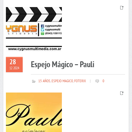
28
Espejo Mágico – Pauli
12 2024
15 AÑOS
,
ESPEJO MAGICO
,
FOTERIX
|
0