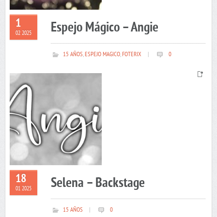
1
Espejo Mágico – Angie
02 2025
15 AÑOS
,
ESPEJO MAGICO
,
FOTERIX
|
0
18
Selena – Backstage
01 2025
15 AÑOS
|
0