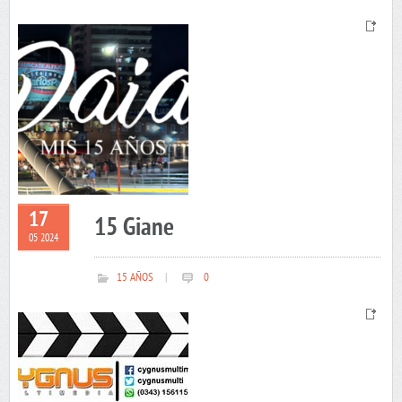
17
15 Giane
05 2024
15 AÑOS
|
0