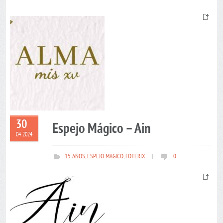
30
Espejo Mágico – Ain
04 2024
15 AÑOS
,
ESPEJO MAGICO
,
FOTERIX
|
0