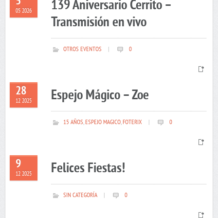
5
139 Aniversario Cerrito –
05 2026
Transmisión en vivo
OTROS EVENTOS
|
0
28
Espejo Mágico – Zoe
12 2025
15 AÑOS
,
ESPEJO MAGICO
,
FOTERIX
|
0
9
Felices Fiestas!
12 2025
SIN CATEGORÍA
|
0