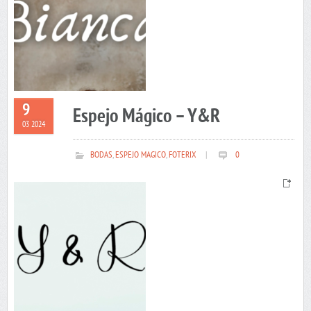
9
Espejo Mágico – Y&R
03 2024
BODAS
,
ESPEJO MAGICO
,
FOTERIX
|
0