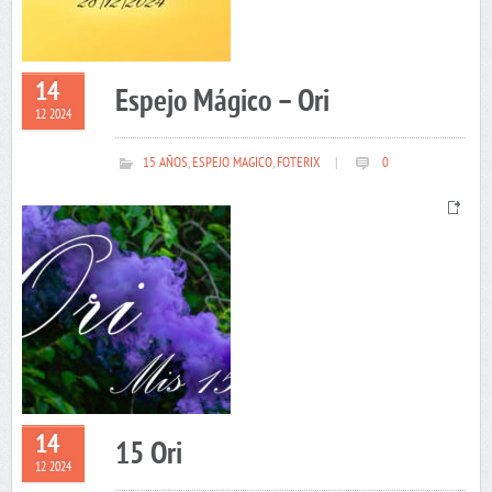
14
Espejo Mágico – Ori
12 2024
15 AÑOS
,
ESPEJO MAGICO
,
FOTERIX
|
0
14
15 Ori
12 2024