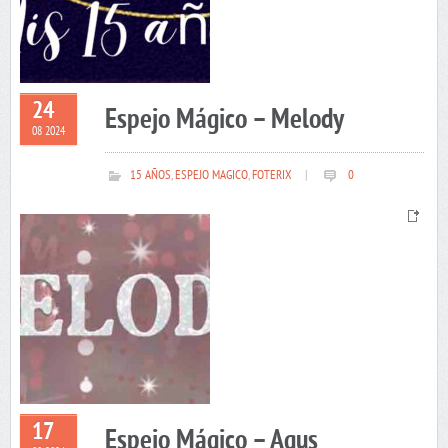
24
Espejo Mágico – Melody
08 2024
15 AÑOS
,
ESPEJO MAGICO
,
FOTERIX
|
0
17
Espejo Mágico – Agus