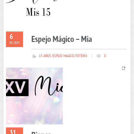
6
Espejo Mágico – Mia
04 2024
15 AÑOS
,
ESPEJO MAGICO
,
FOTERIX
|
0
31