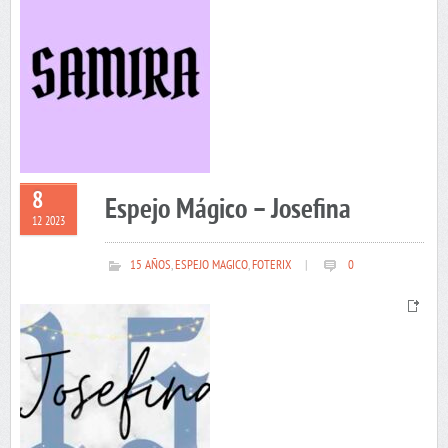
8
Espejo Mágico – Josefina
12 2023
15 AÑOS
,
ESPEJO MAGICO
,
FOTERIX
|
0