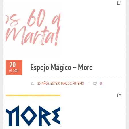
20
Espejo Mágico – More
01 2024
15 AÑOS
,
ESPEJO MAGICO
,
FOTERIX
|
0