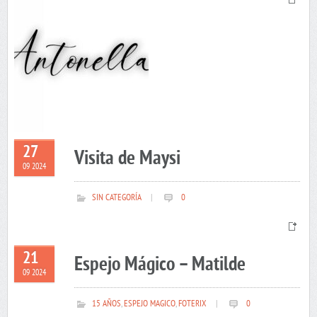
27
Visita de Maysi
09 2024
SIN CATEGORÍA
|
0
21
Espejo Mágico – Matilde
09 2024
15 AÑOS
,
ESPEJO MAGICO
,
FOTERIX
|
0