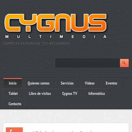
SOMOS EL FUTURO DE TUS RECUERDOS…
Inicio
Quienes somos
Servicios
Videos
Eventos
Tablet
Libro de visitas
Cygnus TV
Informática
Contacto