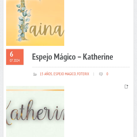
6
Espejo Mágico – Katherine
07 2024
15 AÑOS
,
ESPEJO MAGICO
,
FOTERIX
|
0