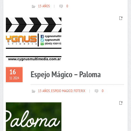
15 AÑOS
|
0
16
Espejo Mágico – Paloma
11 2024
15 AÑOS
,
ESPEJO MAGICO
,
FOTERIX
|
0