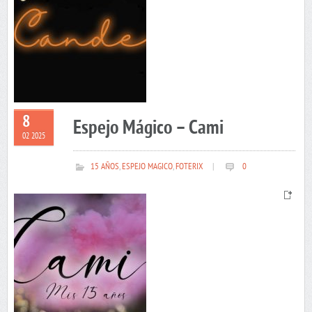
8
Espejo Mágico – Cami
02 2025
15 AÑOS
,
ESPEJO MAGICO
,
FOTERIX
|
0