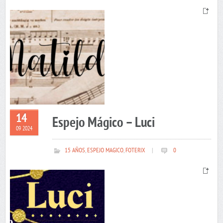
14
Espejo Mágico – Luci
09 2024
15 AÑOS
,
ESPEJO MAGICO
,
FOTERIX
|
0