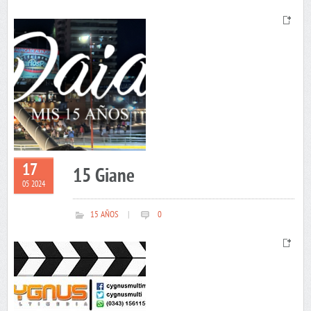
17
15 Giane
05 2024
15 AÑOS
|
0