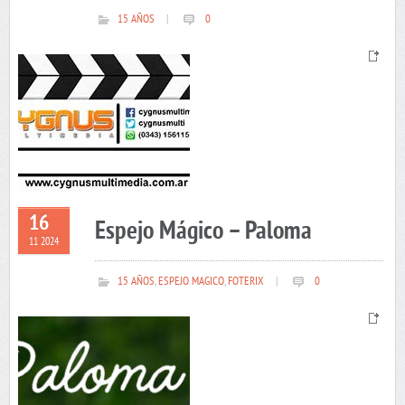
15 AÑOS
|
0
16
Espejo Mágico – Paloma
11 2024
15 AÑOS
,
ESPEJO MAGICO
,
FOTERIX
|
0