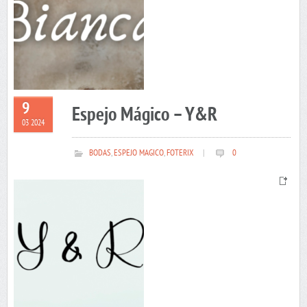
9
Espejo Mágico – Y&R
03 2024
BODAS
,
ESPEJO MAGICO
,
FOTERIX
|
0