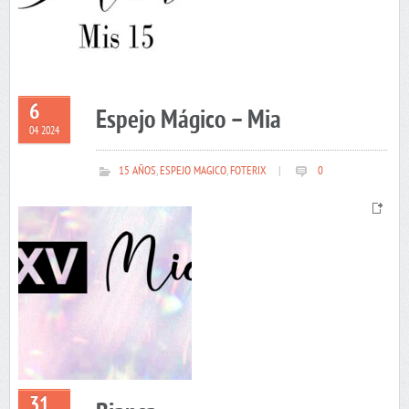
6
Espejo Mágico – Mia
04 2024
15 AÑOS
,
ESPEJO MAGICO
,
FOTERIX
|
0
31