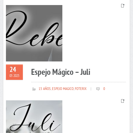
24
Espejo Mágico – Juli
05 2025
15 AÑOS
,
ESPEJO MAGICO
,
FOTERIX
|
0