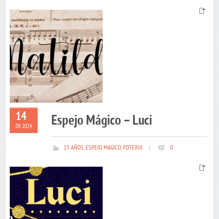
14
Espejo Mágico – Luci
09 2024
15 AÑOS
,
ESPEJO MAGICO
,
FOTERIX
|
0