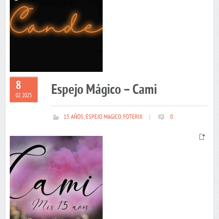
8
Espejo Mágico – Cami
02 2025
15 AÑOS
,
ESPEJO MAGICO
,
FOTERIX
|
0