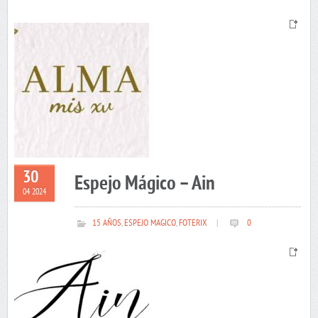
30
Espejo Mágico – Ain
04 2024
15 AÑOS
,
ESPEJO MAGICO
,
FOTERIX
|
0