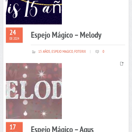
24
Espejo Mágico – Melody
08 2024
15 AÑOS
,
ESPEJO MAGICO
,
FOTERIX
|
0
17
Espejo Mágico – Agus