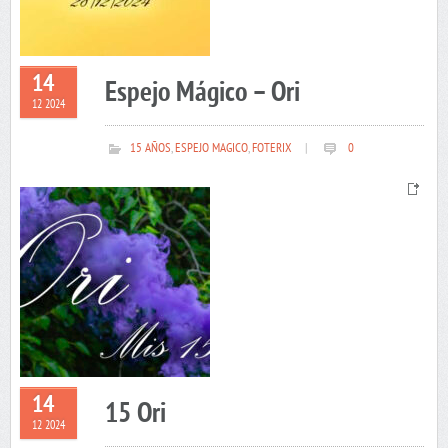
14
Espejo Mágico – Ori
12 2024
15 AÑOS
,
ESPEJO MAGICO
,
FOTERIX
|
0
14
15 Ori
12 2024