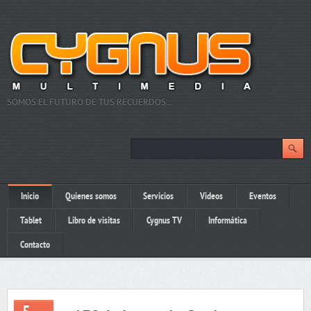
SOMOS EL FUTURO DE TUS RECUERDOS…
Inicio
Quienes somos
Servicios
Videos
Eventos
Tablet
Libro de visitas
Cygnus TV
Informática
Contacto