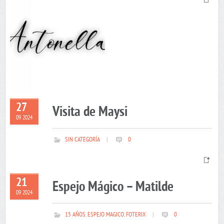
27
Visita de Maysi
09 2024
SIN CATEGORÍA
|
0
21
Espejo Mágico – Matilde
09 2024
15 AÑOS
,
ESPEJO MAGICO
,
FOTERIX
|
0