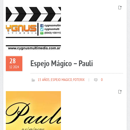
28
Espejo Mágico – Pauli
12 2024
15 AÑOS
,
ESPEJO MAGICO
,
FOTERIX
|
0