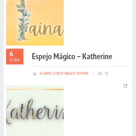
6
Espejo Mágico – Katherine
07 2024
15 AÑOS
,
ESPEJO MAGICO
,
FOTERIX
|
0