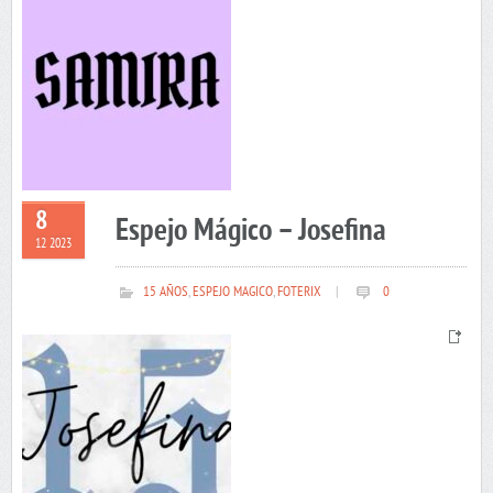
8
Espejo Mágico – Josefina
12 2023
15 AÑOS
,
ESPEJO MAGICO
,
FOTERIX
|
0