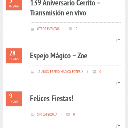
5
139 Aniversario Cerrito –
05 2026
Transmisión en vivo
OTROS EVENTOS
|
0
28
Espejo Mágico – Zoe
12 2025
15 AÑOS
,
ESPEJO MAGICO
,
FOTERIX
|
0
9
Felices Fiestas!
12 2025
SIN CATEGORÍA
|
0