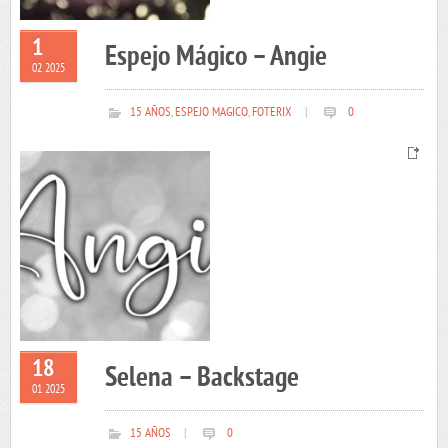
1
Espejo Mágico – Angie
02 2025
15 AÑOS
,
ESPEJO MAGICO
,
FOTERIX
|
0
18
Selena – Backstage
01 2025
15 AÑOS
|
0