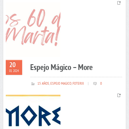
20
Espejo Mágico – More
01 2024
15 AÑOS
,
ESPEJO MAGICO
,
FOTERIX
|
0