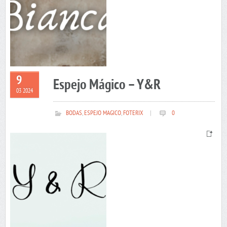
9
Espejo Mágico – Y&R
03 2024
BODAS
,
ESPEJO MAGICO
,
FOTERIX
|
0