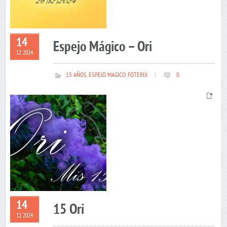
14
Espejo Mágico – Ori
12 2024
15 AÑOS
,
ESPEJO MAGICO
,
FOTERIX
|
0
14
15 Ori
12 2024