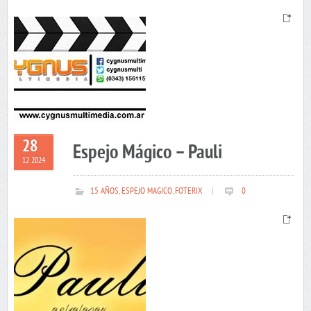
28
Espejo Mágico – Pauli
12 2024
15 AÑOS
,
ESPEJO MAGICO
,
FOTERIX
|
0