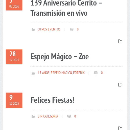
5
139 Aniversario Cerrito –
05 2026
Transmisión en vivo
OTROS EVENTOS
|
0
28
Espejo Mágico – Zoe
12 2025
15 AÑOS
,
ESPEJO MAGICO
,
FOTERIX
|
0
9
Felices Fiestas!
12 2025
SIN CATEGORÍA
|
0