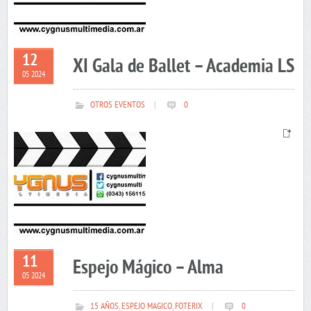
12
XI Gala de Ballet – Academia LS
05 2024
OTROS EVENTOS
|
0
11
Espejo Mágico – Alma
05 2024
15 AÑOS
,
ESPEJO MAGICO
,
FOTERIX
|
0