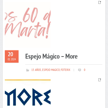
20
Espejo Mágico – More
01 2024
15 AÑOS
,
ESPEJO MAGICO
,
FOTERIX
|
0