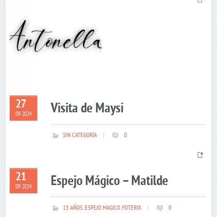
27
Visita de Maysi
09 2024
SIN CATEGORÍA
|
0
21
Espejo Mágico – Matilde
09 2024
15 AÑOS
,
ESPEJO MAGICO
,
FOTERIX
|
0