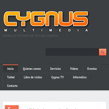
SOMOS EL FUTURO DE TUS RECUERDOS…
Inicio
Quienes somos
Servicios
Videos
Eventos
Tablet
Libro de visitas
Cygnus TV
Informática
Contacto