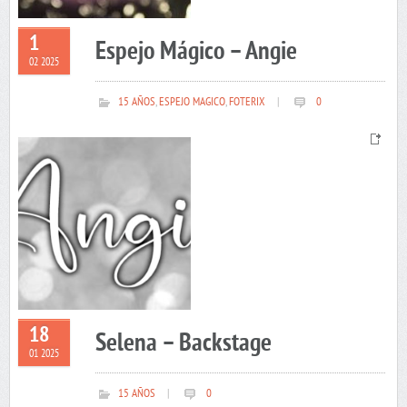
1
Espejo Mágico – Angie
02 2025
15 AÑOS
,
ESPEJO MAGICO
,
FOTERIX
|
0
18
Selena – Backstage
01 2025
15 AÑOS
|
0