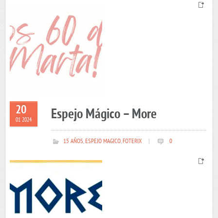
20
Espejo Mágico – More
01 2024
15 AÑOS
,
ESPEJO MAGICO
,
FOTERIX
|
0