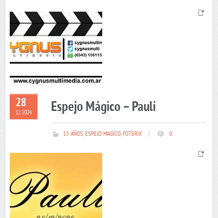
28
Espejo Mágico – Pauli
12 2024
15 AÑOS
,
ESPEJO MAGICO
,
FOTERIX
|
0