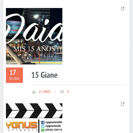
17
15 Giane
05 2024
15 AÑOS
|
0