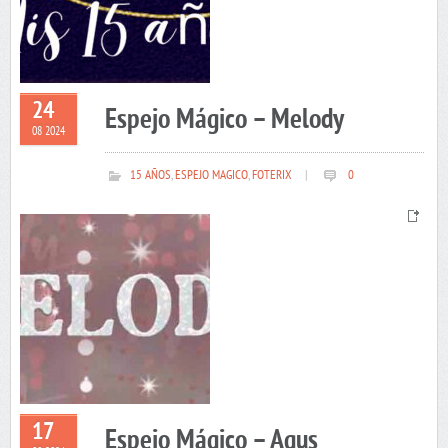
24
Espejo Mágico – Melody
08 2024
15 AÑOS
,
ESPEJO MAGICO
,
FOTERIX
|
0
17
Espejo Mágico – Agus