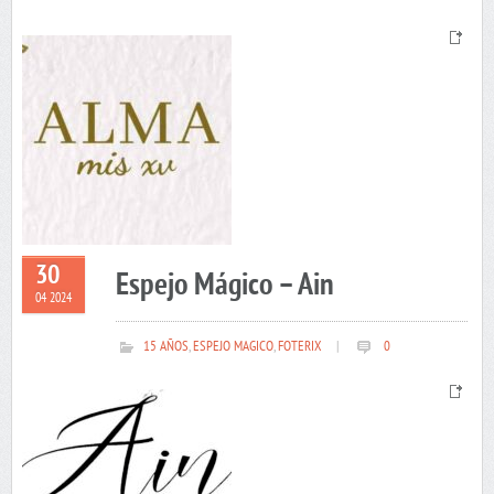
30
Espejo Mágico – Ain
04 2024
15 AÑOS
,
ESPEJO MAGICO
,
FOTERIX
|
0