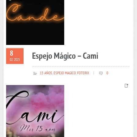
8
Espejo Mágico – Cami
02 2025
15 AÑOS
,
ESPEJO MAGICO
,
FOTERIX
|
0