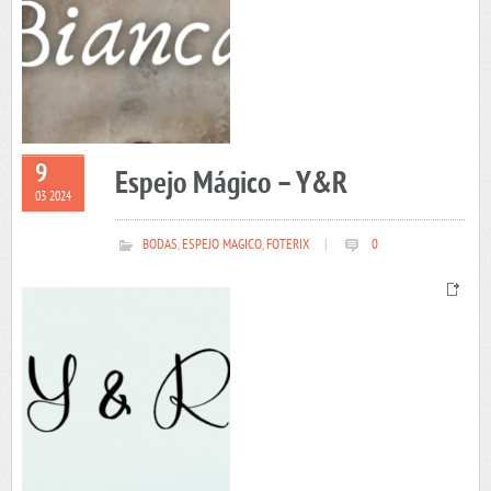
9
Espejo Mágico – Y&R
03 2024
BODAS
,
ESPEJO MAGICO
,
FOTERIX
|
0