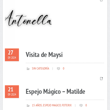
27
Visita de Maysi
09 2024
SIN CATEGORÍA
|
0
21
Espejo Mágico – Matilde
09 2024
15 AÑOS
,
ESPEJO MAGICO
,
FOTERIX
|
0