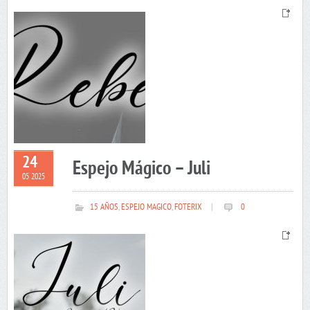
24
Espejo Mágico – Juli
05 2025
15 AÑOS
,
ESPEJO MAGICO
,
FOTERIX
|
0