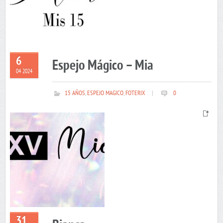
6
Espejo Mágico – Mia
04 2024
15 AÑOS
,
ESPEJO MAGICO
,
FOTERIX
|
0
31