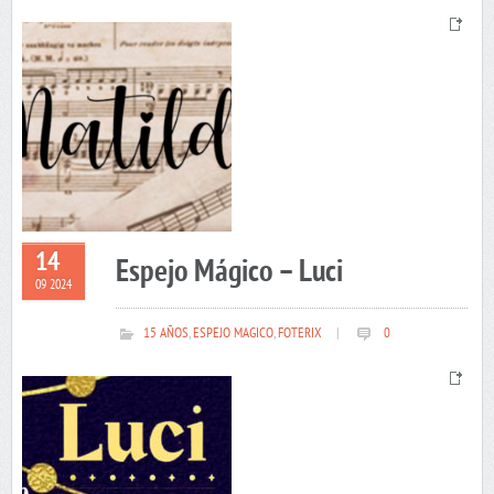
14
Espejo Mágico – Luci
09 2024
15 AÑOS
,
ESPEJO MAGICO
,
FOTERIX
|
0