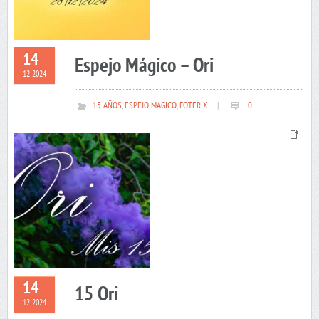
14
Espejo Mágico – Ori
12 2024
15 AÑOS
,
ESPEJO MAGICO
,
FOTERIX
|
0
14
15 Ori
12 2024