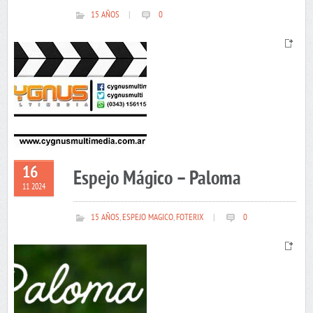
15 AÑOS
|
0
16
Espejo Mágico – Paloma
11 2024
15 AÑOS
,
ESPEJO MAGICO
,
FOTERIX
|
0