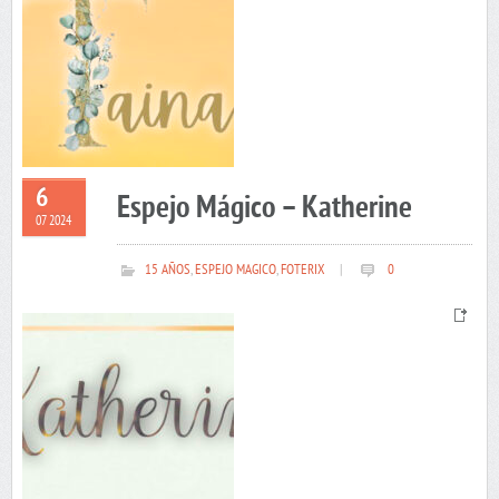
6
Espejo Mágico – Katherine
07 2024
15 AÑOS
,
ESPEJO MAGICO
,
FOTERIX
|
0