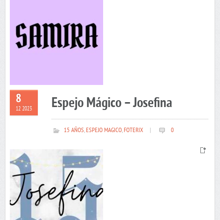
8
Espejo Mágico – Josefina
12 2023
15 AÑOS
,
ESPEJO MAGICO
,
FOTERIX
|
0