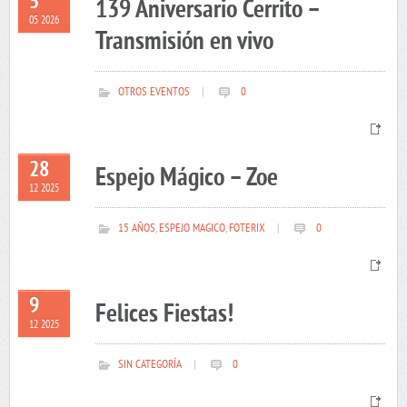
5
139 Aniversario Cerrito –
05 2026
Transmisión en vivo
OTROS EVENTOS
|
0
28
Espejo Mágico – Zoe
12 2025
15 AÑOS
,
ESPEJO MAGICO
,
FOTERIX
|
0
9
Felices Fiestas!
12 2025
SIN CATEGORÍA
|
0