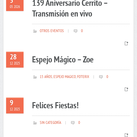
5
139 Aniversario Cerrito –
05 2026
Transmisión en vivo
OTROS EVENTOS
|
0
28
Espejo Mágico – Zoe
12 2025
15 AÑOS
,
ESPEJO MAGICO
,
FOTERIX
|
0
9
Felices Fiestas!
12 2025
SIN CATEGORÍA
|
0