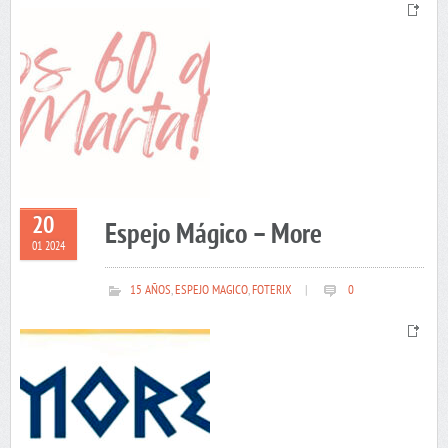
20
Espejo Mágico – More
01 2024
15 AÑOS
,
ESPEJO MAGICO
,
FOTERIX
|
0