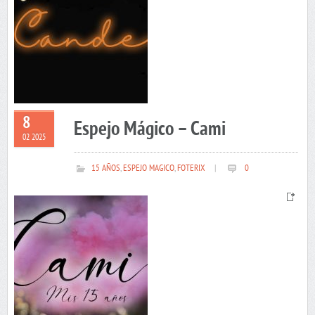
8
Espejo Mágico – Cami
02 2025
15 AÑOS
,
ESPEJO MAGICO
,
FOTERIX
|
0