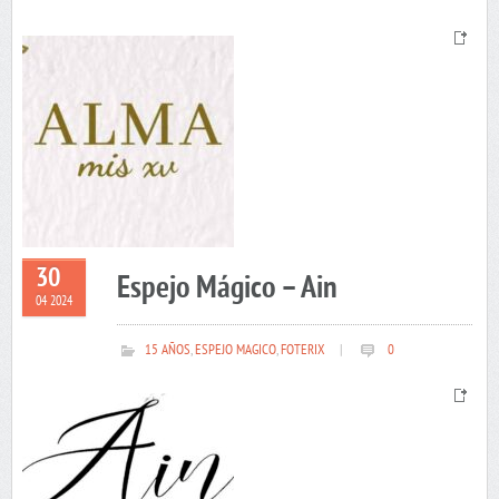
30
Espejo Mágico – Ain
04 2024
15 AÑOS
,
ESPEJO MAGICO
,
FOTERIX
|
0