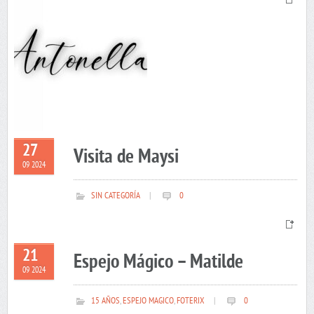
27
Visita de Maysi
09 2024
SIN CATEGORÍA
|
0
21
Espejo Mágico – Matilde
09 2024
15 AÑOS
,
ESPEJO MAGICO
,
FOTERIX
|
0