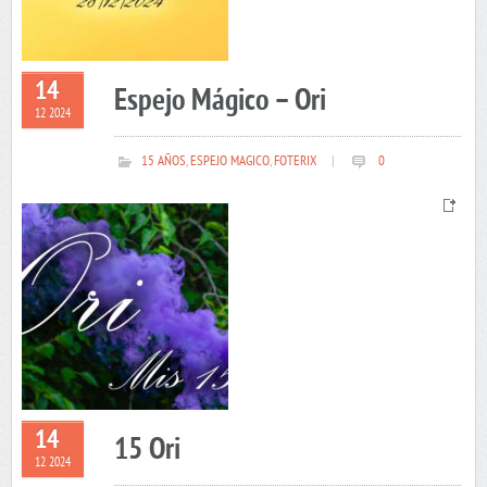
14
Espejo Mágico – Ori
12 2024
15 AÑOS
,
ESPEJO MAGICO
,
FOTERIX
|
0
14
15 Ori
12 2024