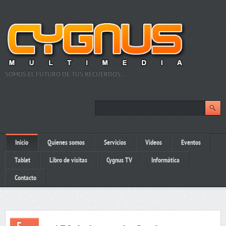
SOMOS EL FUTURO DE TUS RECUERDOS…
Inicio
Quienes somos
Servicios
Videos
Eventos
Tablet
Libro de visitas
Cygnus TV
Informática
Contacto