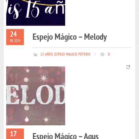
24
Espejo Mágico – Melody
08 2024
15 AÑOS
,
ESPEJO MAGICO
,
FOTERIX
|
0
17
Espejo Mágico – Agus