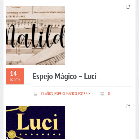
14
Espejo Mágico – Luci
09 2024
15 AÑOS
,
ESPEJO MAGICO
,
FOTERIX
|
0