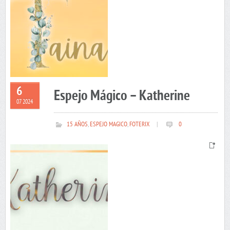
6
Espejo Mágico – Katherine
07 2024
15 AÑOS
,
ESPEJO MAGICO
,
FOTERIX
|
0