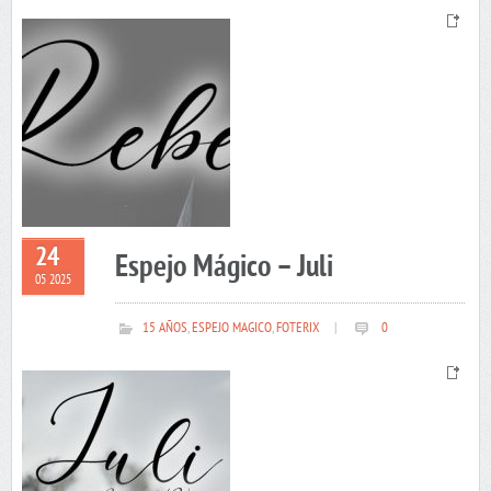
24
Espejo Mágico – Juli
05 2025
15 AÑOS
,
ESPEJO MAGICO
,
FOTERIX
|
0