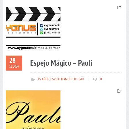
28
Espejo Mágico – Pauli
12 2024
15 AÑOS
,
ESPEJO MAGICO
,
FOTERIX
|
0