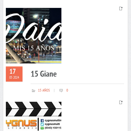
17
15 Giane
05 2024
15 AÑOS
|
0