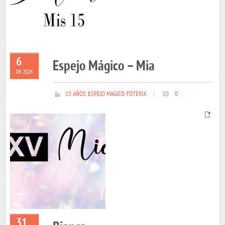
6
Espejo Mágico – Mia
04 2024
15 AÑOS
,
ESPEJO MAGICO
,
FOTERIX
|
0
31