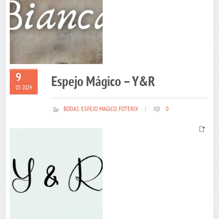
9
Espejo Mágico – Y&R
03 2024
BODAS
,
ESPEJO MAGICO
,
FOTERIX
|
0