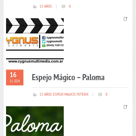
15 AÑOS
|
0
16
Espejo Mágico – Paloma
11 2024
15 AÑOS
,
ESPEJO MAGICO
,
FOTERIX
|
0