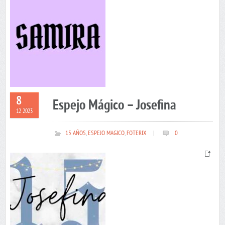
8
Espejo Mágico – Josefina
12 2023
15 AÑOS
,
ESPEJO MAGICO
,
FOTERIX
|
0