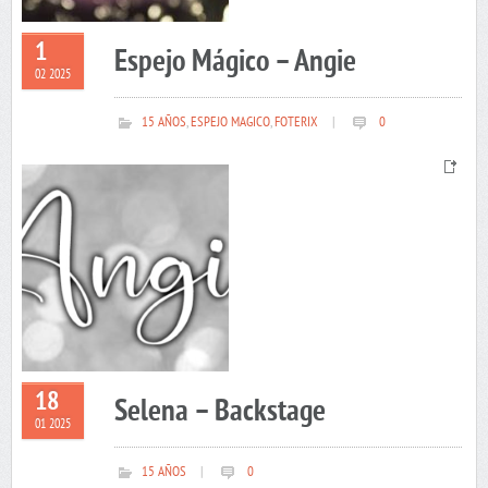
1
Espejo Mágico – Angie
02 2025
15 AÑOS
,
ESPEJO MAGICO
,
FOTERIX
|
0
18
Selena – Backstage
01 2025
15 AÑOS
|
0