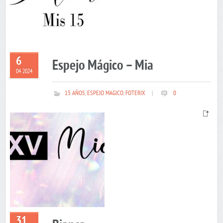
6
Espejo Mágico – Mia
04 2024
15 AÑOS
,
ESPEJO MAGICO
,
FOTERIX
|
0
31