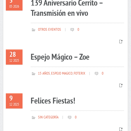
5
139 Aniversario Cerrito –
05 2026
Transmisión en vivo
OTROS EVENTOS
|
0
28
Espejo Mágico – Zoe
12 2025
15 AÑOS
,
ESPEJO MAGICO
,
FOTERIX
|
0
9
Felices Fiestas!
12 2025
SIN CATEGORÍA
|
0