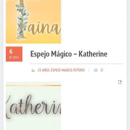
6
Espejo Mágico – Katherine
07 2024
15 AÑOS
,
ESPEJO MAGICO
,
FOTERIX
|
0