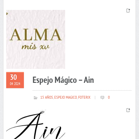
30
Espejo Mágico – Ain
04 2024
15 AÑOS
,
ESPEJO MAGICO
,
FOTERIX
|
0