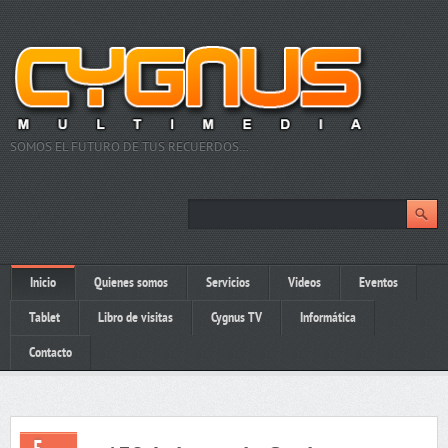
SOMOS EL FUTURO DE TUS RECUERDOS…
Inicio
Quienes somos
Servicios
Videos
Eventos
Tablet
Libro de visitas
Cygnus TV
Informática
Contacto