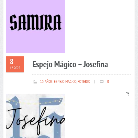
8
Espejo Mágico – Josefina
12 2023
15 AÑOS
,
ESPEJO MAGICO
,
FOTERIX
|
0