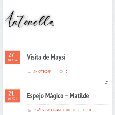
27
Visita de Maysi
09 2024
SIN CATEGORÍA
|
0
21
Espejo Mágico – Matilde
09 2024
15 AÑOS
,
ESPEJO MAGICO
,
FOTERIX
|
0