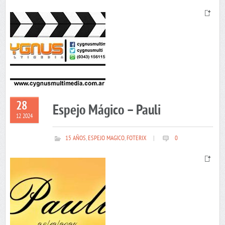
28
Espejo Mágico – Pauli
12 2024
15 AÑOS
,
ESPEJO MAGICO
,
FOTERIX
|
0