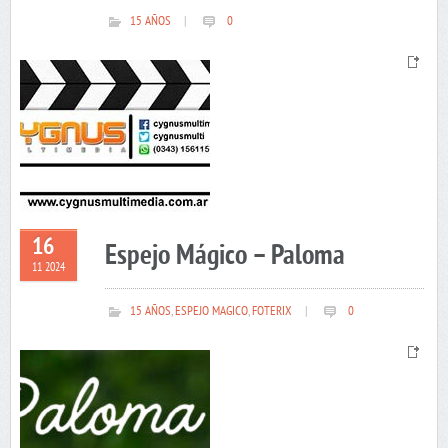
15 AÑOS
|
0
16
Espejo Mágico – Paloma
11 2024
15 AÑOS
,
ESPEJO MAGICO
,
FOTERIX
|
0