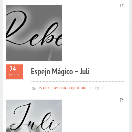
24
Espejo Mágico – Juli
05 2025
15 AÑOS
,
ESPEJO MAGICO
,
FOTERIX
|
0