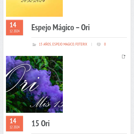
14
Espejo Mágico – Ori
12 2024
15 AÑOS
,
ESPEJO MAGICO
,
FOTERIX
|
0
14
15 Ori
12 2024