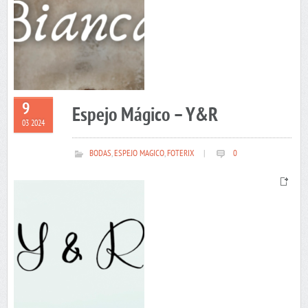
9
Espejo Mágico – Y&R
03 2024
BODAS
,
ESPEJO MAGICO
,
FOTERIX
|
0