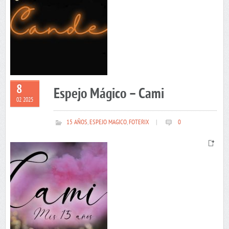
8
Espejo Mágico – Cami
02 2025
15 AÑOS
,
ESPEJO MAGICO
,
FOTERIX
|
0