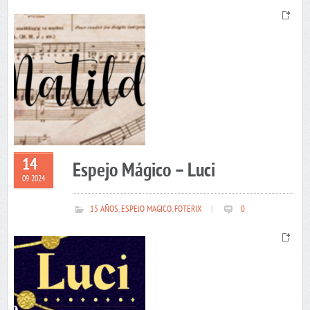
14
Espejo Mágico – Luci
09 2024
15 AÑOS
,
ESPEJO MAGICO
,
FOTERIX
|
0