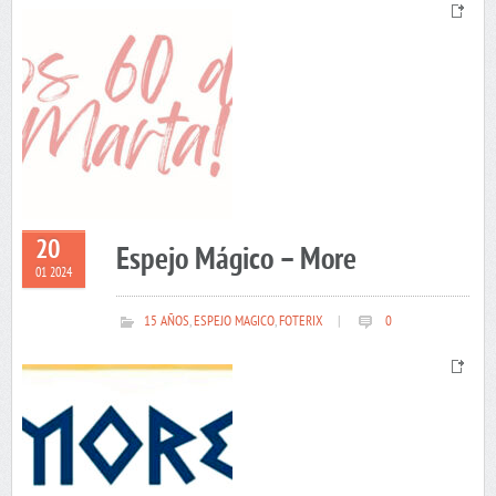
20
Espejo Mágico – More
01 2024
15 AÑOS
,
ESPEJO MAGICO
,
FOTERIX
|
0