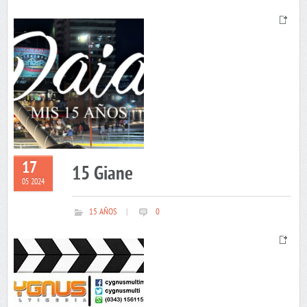
17
15 Giane
05 2024
15 AÑOS
|
0