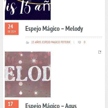
24
Espejo Mágico – Melody
08 2024
15 AÑOS
,
ESPEJO MAGICO
,
FOTERIX
|
0
17
Espejo Mágico – Agus