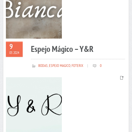
9
Espejo Mágico – Y&R
03 2024
BODAS
,
ESPEJO MAGICO
,
FOTERIX
|
0