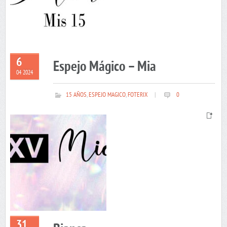
6
Espejo Mágico – Mia
04 2024
15 AÑOS
,
ESPEJO MAGICO
,
FOTERIX
|
0
31