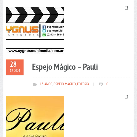
28
Espejo Mágico – Pauli
12 2024
15 AÑOS
,
ESPEJO MAGICO
,
FOTERIX
|
0