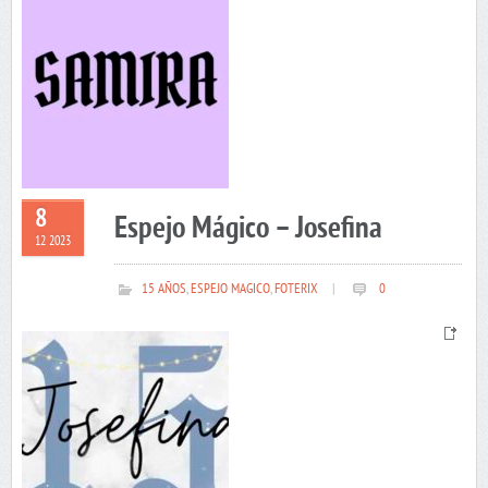
8
Espejo Mágico – Josefina
12 2023
15 AÑOS
,
ESPEJO MAGICO
,
FOTERIX
|
0