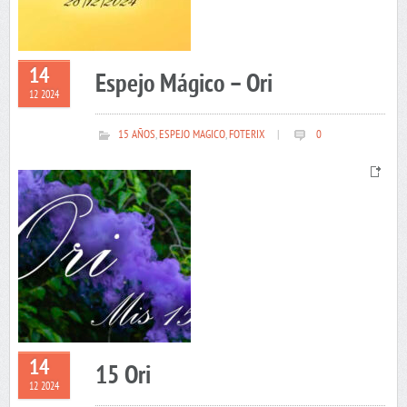
14
Espejo Mágico – Ori
12 2024
15 AÑOS
,
ESPEJO MAGICO
,
FOTERIX
|
0
14
15 Ori
12 2024