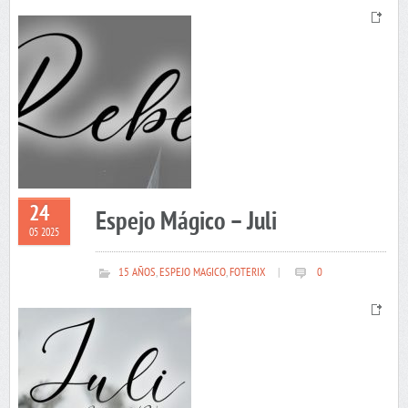
24
Espejo Mágico – Juli
05 2025
15 AÑOS
,
ESPEJO MAGICO
,
FOTERIX
|
0