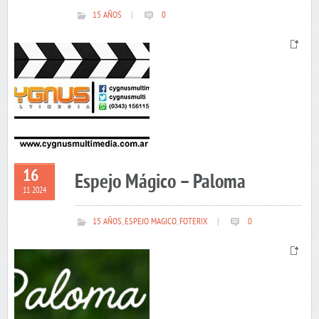
15 AÑOS
|
0
16
Espejo Mágico – Paloma
11 2024
15 AÑOS
,
ESPEJO MAGICO
,
FOTERIX
|
0