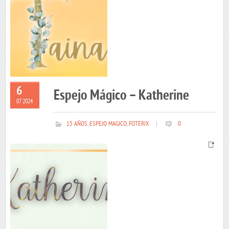
6
Espejo Mágico – Katherine
07 2024
15 AÑOS
,
ESPEJO MAGICO
,
FOTERIX
|
0