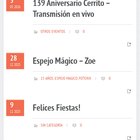
5
139 Aniversario Cerrito –
05 2026
Transmisión en vivo
OTROS EVENTOS
|
0
28
Espejo Mágico – Zoe
12 2025
15 AÑOS
,
ESPEJO MAGICO
,
FOTERIX
|
0
9
Felices Fiestas!
12 2025
SIN CATEGORÍA
|
0