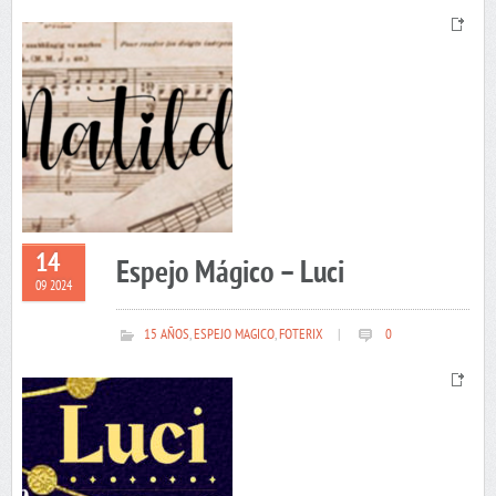
14
Espejo Mágico – Luci
09 2024
15 AÑOS
,
ESPEJO MAGICO
,
FOTERIX
|
0