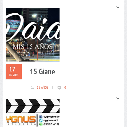
17
15 Giane
05 2024
15 AÑOS
|
0