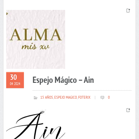
30
Espejo Mágico – Ain
04 2024
15 AÑOS
,
ESPEJO MAGICO
,
FOTERIX
|
0