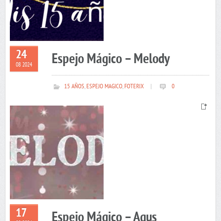
24
Espejo Mágico – Melody
08 2024
15 AÑOS
,
ESPEJO MAGICO
,
FOTERIX
|
0
17
Espejo Mágico – Agus