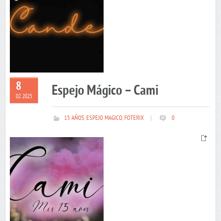
8
Espejo Mágico – Cami
02 2025
15 AÑOS
,
ESPEJO MAGICO
,
FOTERIX
|
0