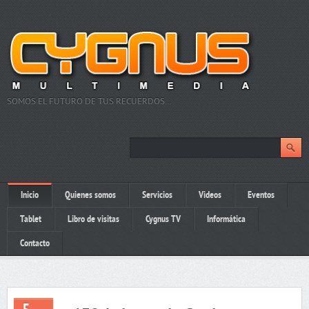
SOMOS EL FUTURO DE TUS RECUERDOS…
Inicio
Quienes somos
Servicios
Videos
Eventos
Tablet
Libro de visitas
Cygnus TV
Informática
Contacto