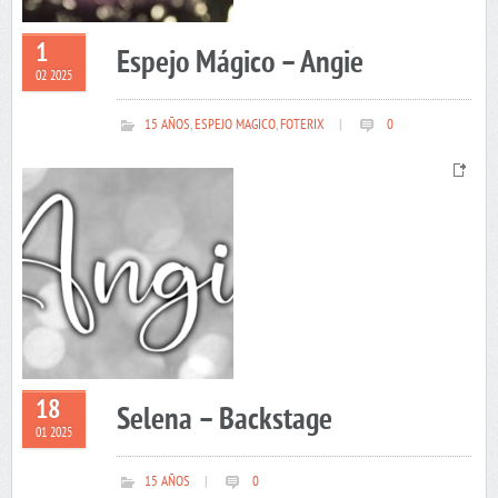
1
Espejo Mágico – Angie
02 2025
15 AÑOS
,
ESPEJO MAGICO
,
FOTERIX
|
0
18
Selena – Backstage
01 2025
15 AÑOS
|
0