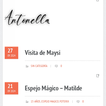
27
Visita de Maysi
09 2024
SIN CATEGORÍA
|
0
21
Espejo Mágico – Matilde
09 2024
15 AÑOS
,
ESPEJO MAGICO
,
FOTERIX
|
0