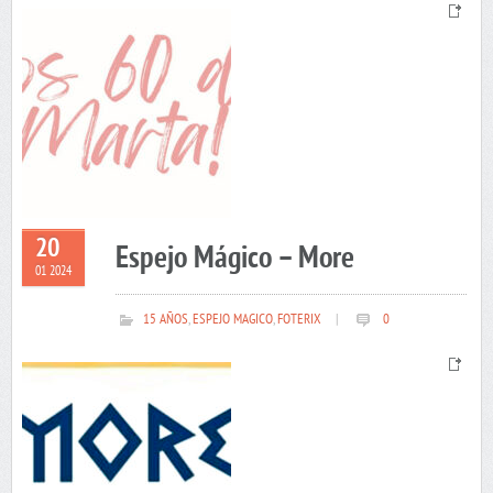
20
Espejo Mágico – More
01 2024
15 AÑOS
,
ESPEJO MAGICO
,
FOTERIX
|
0