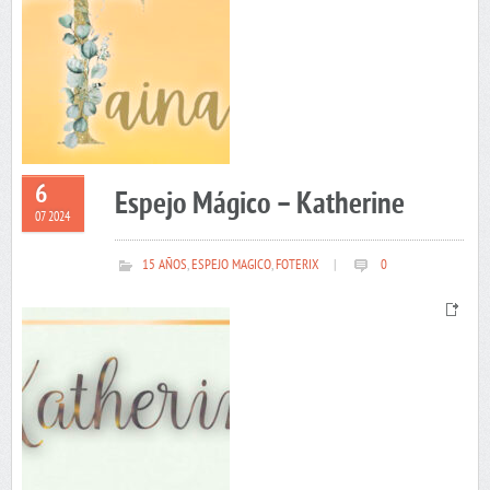
6
Espejo Mágico – Katherine
07 2024
15 AÑOS
,
ESPEJO MAGICO
,
FOTERIX
|
0