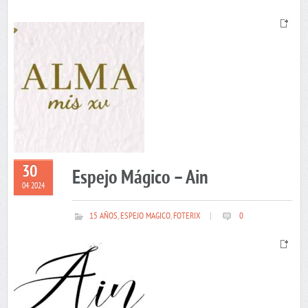
30
Espejo Mágico – Ain
04 2024
15 AÑOS
,
ESPEJO MAGICO
,
FOTERIX
|
0