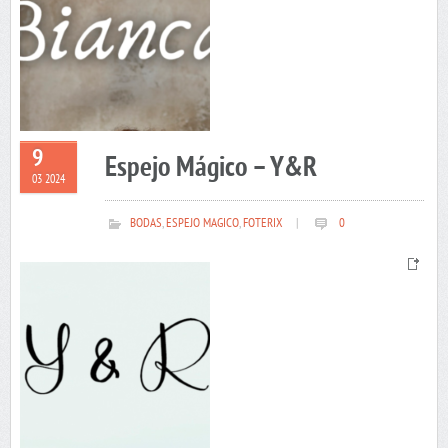
9
Espejo Mágico – Y&R
03 2024
BODAS
,
ESPEJO MAGICO
,
FOTERIX
|
0