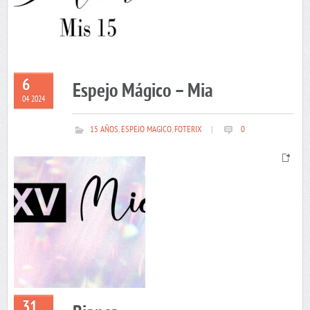
6
Espejo Mágico – Mia
04 2024
15 AÑOS
,
ESPEJO MAGICO
,
FOTERIX
|
0
31