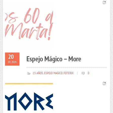
20
Espejo Mágico – More
01 2024
15 AÑOS
,
ESPEJO MAGICO
,
FOTERIX
|
0