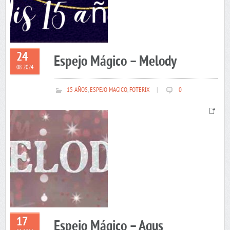
24
Espejo Mágico – Melody
08 2024
15 AÑOS
,
ESPEJO MAGICO
,
FOTERIX
|
0
17
Espejo Mágico – Agus