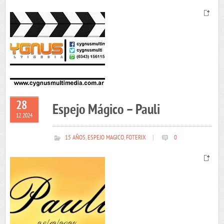
28
Espejo Mágico – Pauli
12 2024
15 AÑOS
,
ESPEJO MAGICO
,
FOTERIX
|
0