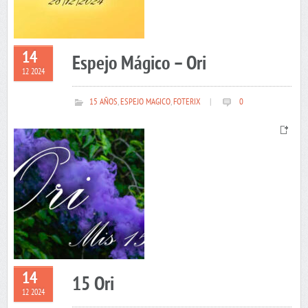
14
Espejo Mágico – Ori
12 2024
15 AÑOS
,
ESPEJO MAGICO
,
FOTERIX
|
0
14
15 Ori
12 2024