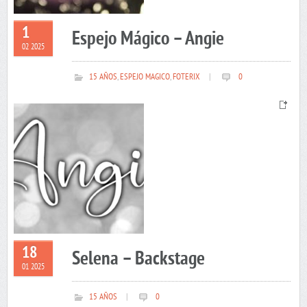
1
Espejo Mágico – Angie
02 2025
15 AÑOS
,
ESPEJO MAGICO
,
FOTERIX
|
0
18
Selena – Backstage
01 2025
15 AÑOS
|
0