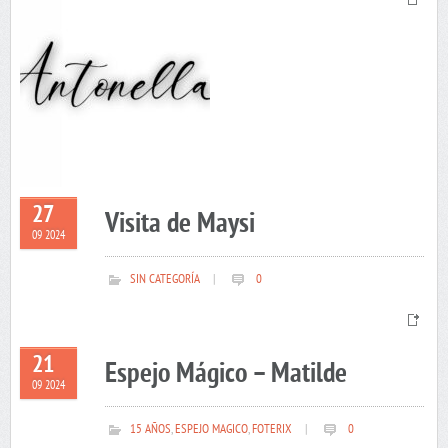
27
Visita de Maysi
09 2024
SIN CATEGORÍA
|
0
21
Espejo Mágico – Matilde
09 2024
15 AÑOS
,
ESPEJO MAGICO
,
FOTERIX
|
0