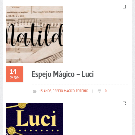
14
Espejo Mágico – Luci
09 2024
15 AÑOS
,
ESPEJO MAGICO
,
FOTERIX
|
0