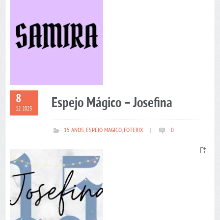
8
Espejo Mágico – Josefina
12 2023
15 AÑOS
,
ESPEJO MAGICO
,
FOTERIX
|
0