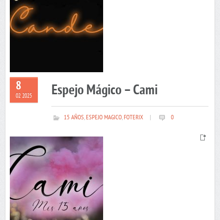
8
Espejo Mágico – Cami
02 2025
15 AÑOS
,
ESPEJO MAGICO
,
FOTERIX
|
0