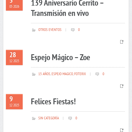
5
139 Aniversario Cerrito –
05 2026
Transmisión en vivo
OTROS EVENTOS
|
0
28
Espejo Mágico – Zoe
12 2025
15 AÑOS
,
ESPEJO MAGICO
,
FOTERIX
|
0
9
Felices Fiestas!
12 2025
SIN CATEGORÍA
|
0