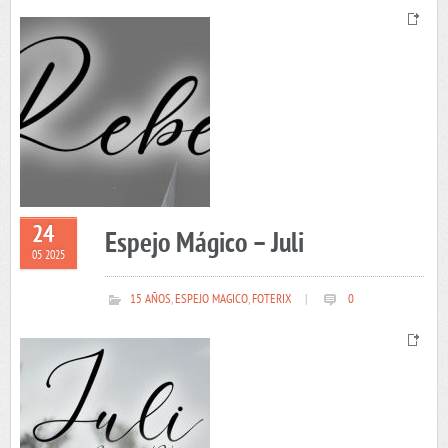
24
Espejo Mágico – Juli
05 2025
15 AÑOS
,
ESPEJO MAGICO
,
FOTERIX
|
0