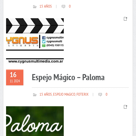
15 AÑOS
|
0
16
Espejo Mágico – Paloma
11 2024
15 AÑOS
,
ESPEJO MAGICO
,
FOTERIX
|
0