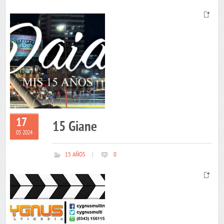
17
15 Giane
05 2024
15 AÑOS
|
0