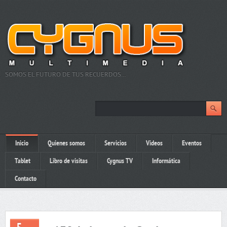
SOMOS EL FUTURO DE TUS RECUERDOS…
Inicio
Quienes somos
Servicios
Videos
Eventos
Tablet
Libro de visitas
Cygnus TV
Informática
Contacto