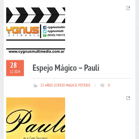
28
Espejo Mágico – Pauli
12 2024
15 AÑOS
,
ESPEJO MAGICO
,
FOTERIX
|
0