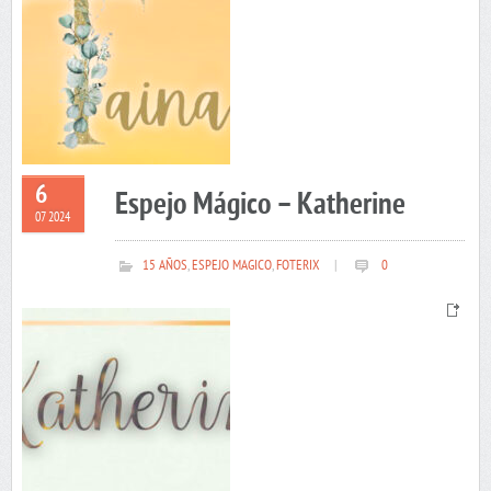
6
Espejo Mágico – Katherine
07 2024
15 AÑOS
,
ESPEJO MAGICO
,
FOTERIX
|
0