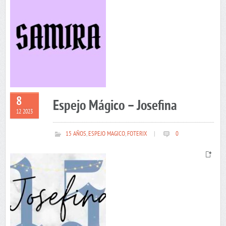
8
Espejo Mágico – Josefina
12 2023
15 AÑOS
,
ESPEJO MAGICO
,
FOTERIX
|
0