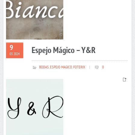
9
Espejo Mágico – Y&R
03 2024
BODAS
,
ESPEJO MAGICO
,
FOTERIX
|
0