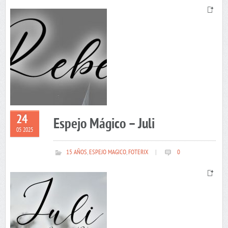
24
Espejo Mágico – Juli
05 2025
15 AÑOS
,
ESPEJO MAGICO
,
FOTERIX
|
0