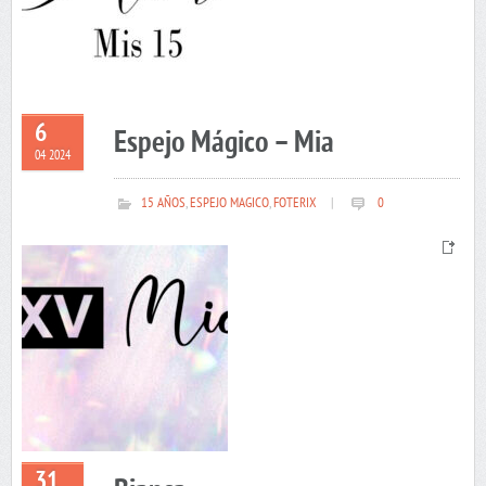
6
Espejo Mágico – Mia
04 2024
15 AÑOS
,
ESPEJO MAGICO
,
FOTERIX
|
0
31