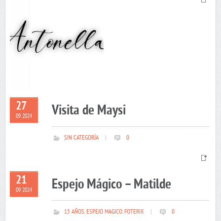
27
Visita de Maysi
09 2024
SIN CATEGORÍA
|
0
21
Espejo Mágico – Matilde
09 2024
15 AÑOS
,
ESPEJO MAGICO
,
FOTERIX
|
0