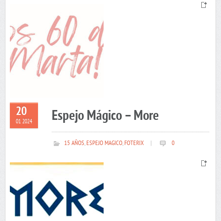
20
Espejo Mágico – More
01 2024
15 AÑOS
,
ESPEJO MAGICO
,
FOTERIX
|
0