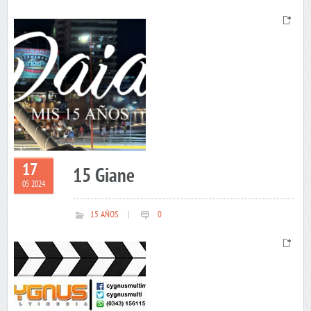
17
15 Giane
05 2024
15 AÑOS
|
0