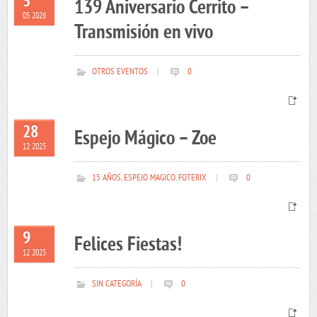
5
139 Aniversario Cerrito –
05 2026
Transmisión en vivo
OTROS EVENTOS
|
0
28
Espejo Mágico – Zoe
12 2025
15 AÑOS
,
ESPEJO MAGICO
,
FOTERIX
|
0
9
Felices Fiestas!
12 2025
SIN CATEGORÍA
|
0