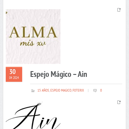
30
Espejo Mágico – Ain
04 2024
15 AÑOS
,
ESPEJO MAGICO
,
FOTERIX
|
0