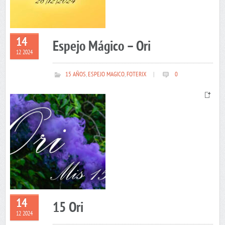
14
Espejo Mágico – Ori
12 2024
15 AÑOS
,
ESPEJO MAGICO
,
FOTERIX
|
0
14
15 Ori
12 2024