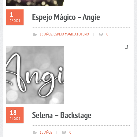
1
Espejo Mágico – Angie
02 2025
15 AÑOS
,
ESPEJO MAGICO
,
FOTERIX
|
0
18
Selena – Backstage
01 2025
15 AÑOS
|
0