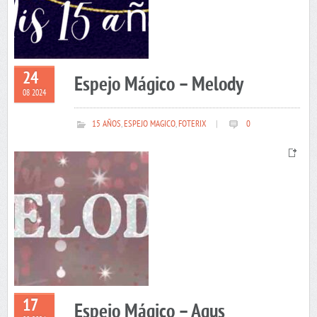
24
Espejo Mágico – Melody
08 2024
15 AÑOS
,
ESPEJO MAGICO
,
FOTERIX
|
0
17
Espejo Mágico – Agus