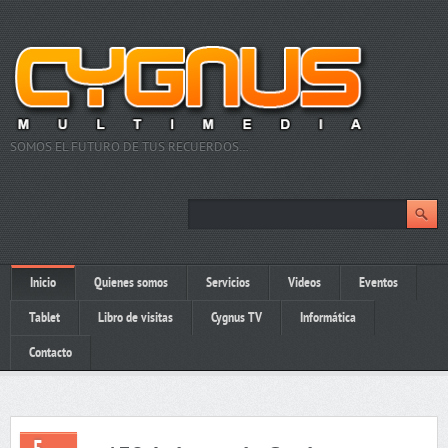
SOMOS EL FUTURO DE TUS RECUERDOS…
Inicio
Quienes somos
Servicios
Videos
Eventos
Tablet
Libro de visitas
Cygnus TV
Informática
Contacto