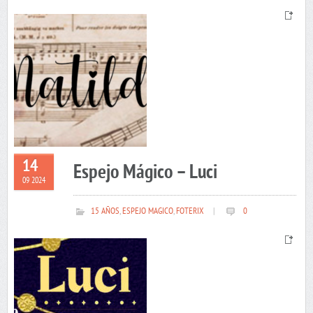
14
Espejo Mágico – Luci
09 2024
15 AÑOS
,
ESPEJO MAGICO
,
FOTERIX
|
0