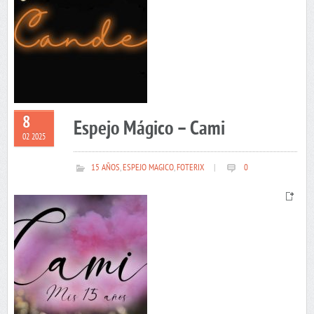
8
Espejo Mágico – Cami
02 2025
15 AÑOS
,
ESPEJO MAGICO
,
FOTERIX
|
0