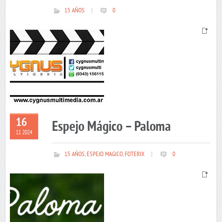
15 AÑOS
|
0
16
Espejo Mágico – Paloma
11 2024
15 AÑOS
,
ESPEJO MAGICO
,
FOTERIX
|
0