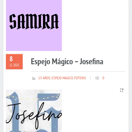
8
Espejo Mágico – Josefina
12 2023
15 AÑOS
,
ESPEJO MAGICO
,
FOTERIX
|
0