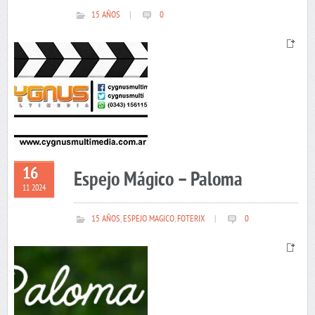
15 AÑOS
|
0
16
Espejo Mágico – Paloma
11 2024
15 AÑOS
,
ESPEJO MAGICO
,
FOTERIX
|
0