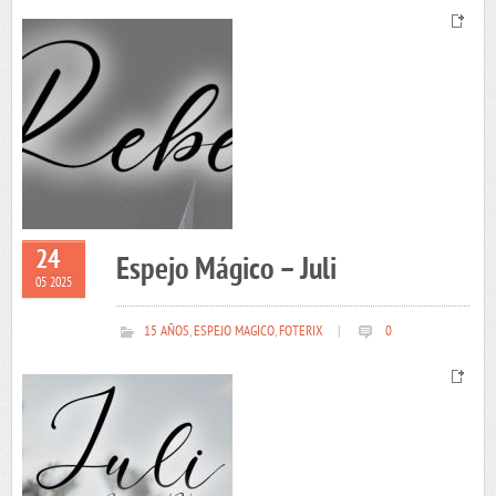
24
Espejo Mágico – Juli
05 2025
15 AÑOS
,
ESPEJO MAGICO
,
FOTERIX
|
0