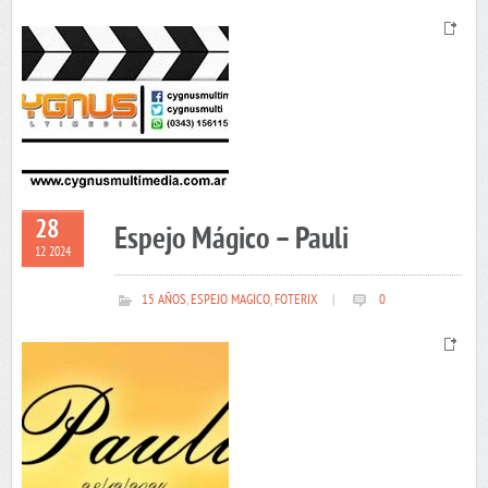
28
Espejo Mágico – Pauli
12 2024
15 AÑOS
,
ESPEJO MAGICO
,
FOTERIX
|
0