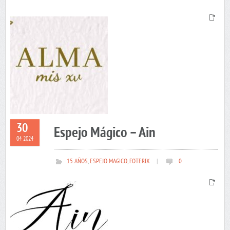
30
Espejo Mágico – Ain
04 2024
15 AÑOS
,
ESPEJO MAGICO
,
FOTERIX
|
0