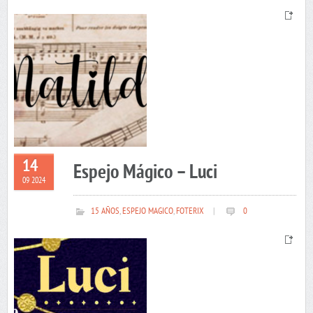
14
Espejo Mágico – Luci
09 2024
15 AÑOS
,
ESPEJO MAGICO
,
FOTERIX
|
0