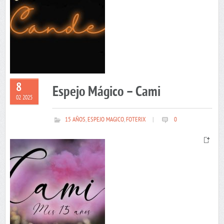
8
Espejo Mágico – Cami
02 2025
15 AÑOS
,
ESPEJO MAGICO
,
FOTERIX
|
0