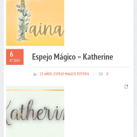
6
Espejo Mágico – Katherine
07 2024
15 AÑOS
,
ESPEJO MAGICO
,
FOTERIX
|
0