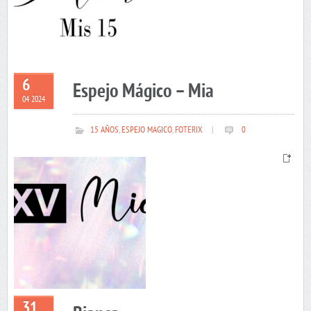
6
Espejo Mágico – Mia
04 2024
15 AÑOS
,
ESPEJO MAGICO
,
FOTERIX
|
0
31