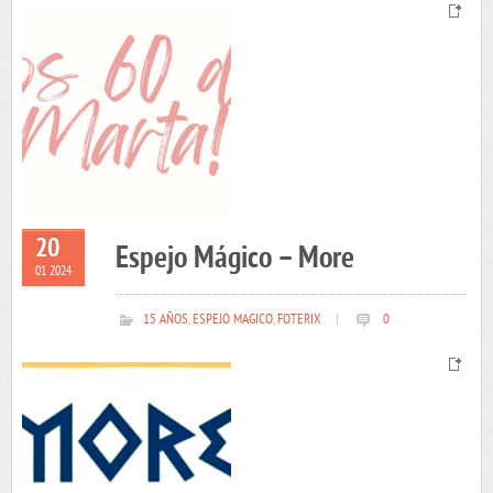
20
Espejo Mágico – More
01 2024
15 AÑOS
,
ESPEJO MAGICO
,
FOTERIX
|
0