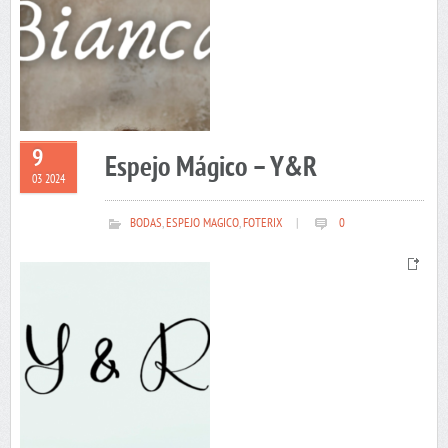
9
Espejo Mágico – Y&R
03 2024
BODAS
,
ESPEJO MAGICO
,
FOTERIX
|
0