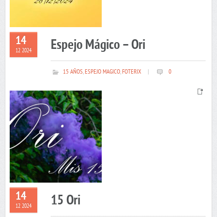
14
Espejo Mágico – Ori
12 2024
15 AÑOS
,
ESPEJO MAGICO
,
FOTERIX
|
0
14
15 Ori
12 2024