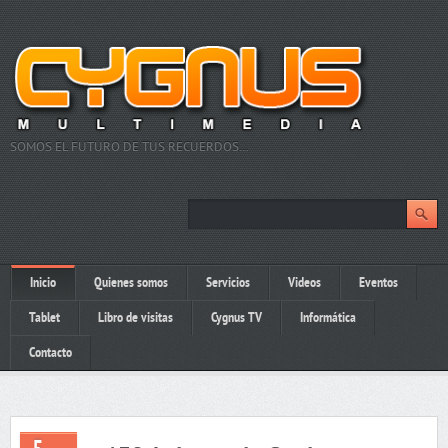
SOMOS EL FUTURO DE TUS RECUERDOS…
Inicio
Quienes somos
Servicios
Videos
Eventos
Tablet
Libro de visitas
Cygnus TV
Informática
Contacto