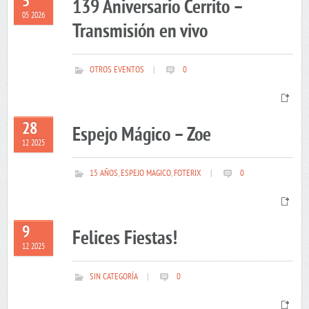
5
139 Aniversario Cerrito –
05 2026
Transmisión en vivo
OTROS EVENTOS
|
0
28
Espejo Mágico – Zoe
12 2025
15 AÑOS
,
ESPEJO MAGICO
,
FOTERIX
|
0
9
Felices Fiestas!
12 2025
SIN CATEGORÍA
|
0