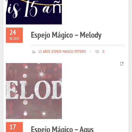
24
Espejo Mágico – Melody
08 2024
15 AÑOS
,
ESPEJO MAGICO
,
FOTERIX
|
0
17
Espejo Mágico – Agus