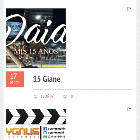
17
15 Giane
05 2024
15 AÑOS
|
0