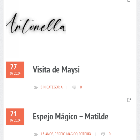
27
Visita de Maysi
09 2024
SIN CATEGORÍA
|
0
21
Espejo Mágico – Matilde
09 2024
15 AÑOS
,
ESPEJO MAGICO
,
FOTERIX
|
0