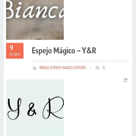
9
Espejo Mágico – Y&R
03 2024
BODAS
,
ESPEJO MAGICO
,
FOTERIX
|
0