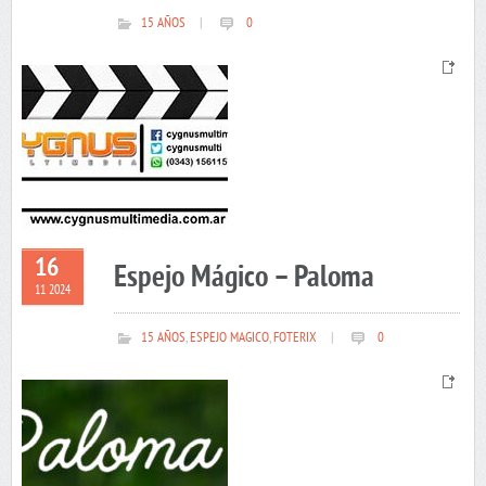
15 AÑOS
|
0
16
Espejo Mágico – Paloma
11 2024
15 AÑOS
,
ESPEJO MAGICO
,
FOTERIX
|
0