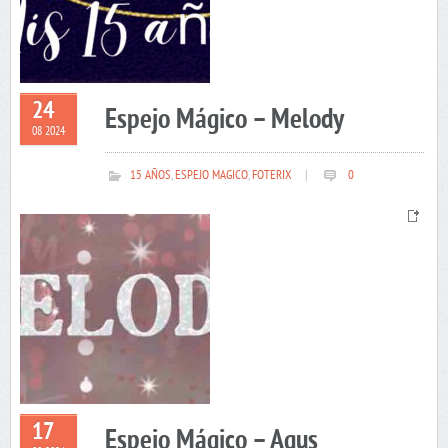
24
Espejo Mágico – Melody
08 2024
15 AÑOS
,
ESPEJO MAGICO
,
FOTERIX
|
0
17
Espejo Mágico – Agus