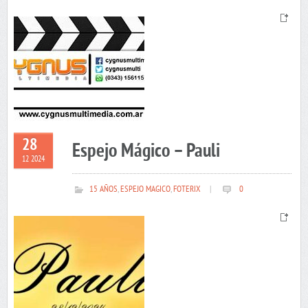
28
Espejo Mágico – Pauli
12 2024
15 AÑOS
,
ESPEJO MAGICO
,
FOTERIX
|
0