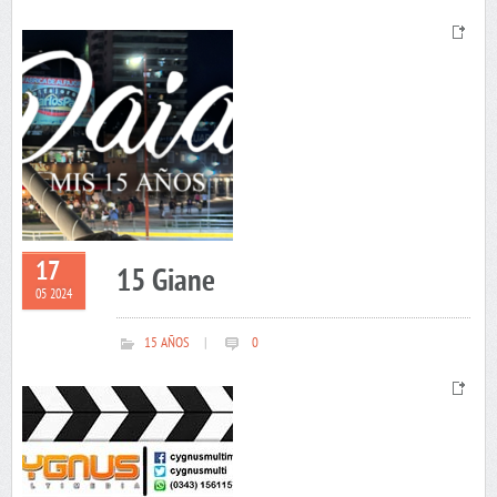
17
15 Giane
05 2024
15 AÑOS
|
0