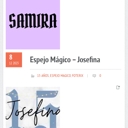
8
Espejo Mágico – Josefina
12 2023
15 AÑOS
,
ESPEJO MAGICO
,
FOTERIX
|
0