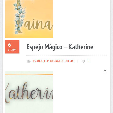
6
Espejo Mágico – Katherine
07 2024
15 AÑOS
,
ESPEJO MAGICO
,
FOTERIX
|
0