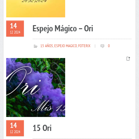
14
Espejo Mágico – Ori
12 2024
15 AÑOS
,
ESPEJO MAGICO
,
FOTERIX
|
0
14
15 Ori
12 2024