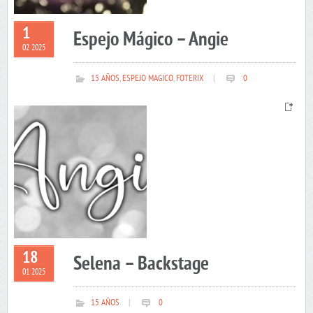
1
Espejo Mágico – Angie
02 2025
15 AÑOS
,
ESPEJO MAGICO
,
FOTERIX
|
0
18
Selena – Backstage
01 2025
15 AÑOS
|
0