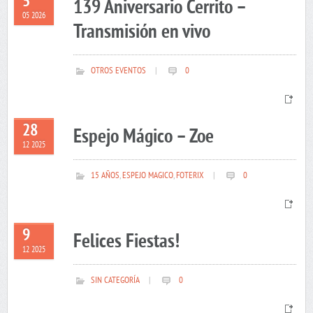
5
139 Aniversario Cerrito –
05 2026
Transmisión en vivo
OTROS EVENTOS
|
0
28
Espejo Mágico – Zoe
12 2025
15 AÑOS
,
ESPEJO MAGICO
,
FOTERIX
|
0
9
Felices Fiestas!
12 2025
SIN CATEGORÍA
|
0