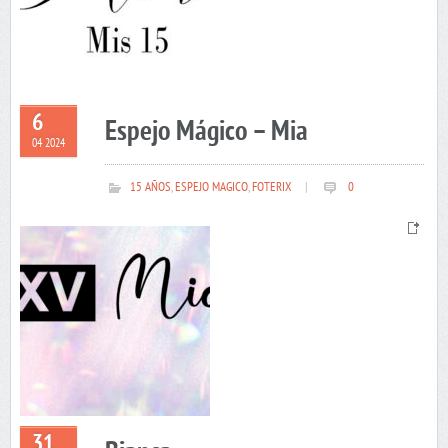
6
Espejo Mágico – Mia
04 2024
15 AÑOS
,
ESPEJO MAGICO
,
FOTERIX
|
0
31