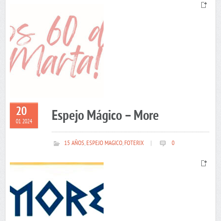
20
Espejo Mágico – More
01 2024
15 AÑOS
,
ESPEJO MAGICO
,
FOTERIX
|
0