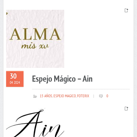
30
Espejo Mágico – Ain
04 2024
15 AÑOS
,
ESPEJO MAGICO
,
FOTERIX
|
0