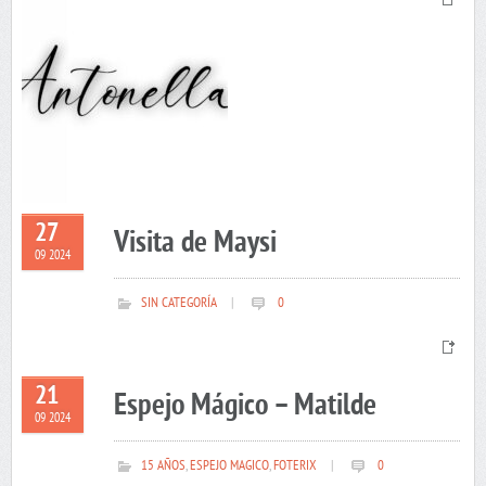
27
Visita de Maysi
09 2024
SIN CATEGORÍA
|
0
21
Espejo Mágico – Matilde
09 2024
15 AÑOS
,
ESPEJO MAGICO
,
FOTERIX
|
0