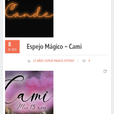
8
Espejo Mágico – Cami
02 2025
15 AÑOS
,
ESPEJO MAGICO
,
FOTERIX
|
0