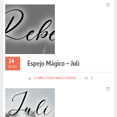
24
Espejo Mágico – Juli
05 2025
15 AÑOS
,
ESPEJO MAGICO
,
FOTERIX
|
0