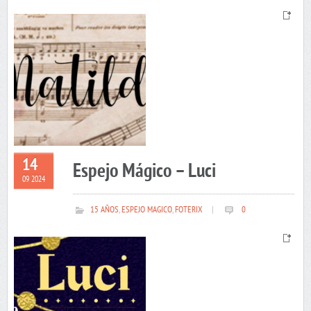
14
Espejo Mágico – Luci
09 2024
15 AÑOS
,
ESPEJO MAGICO
,
FOTERIX
|
0