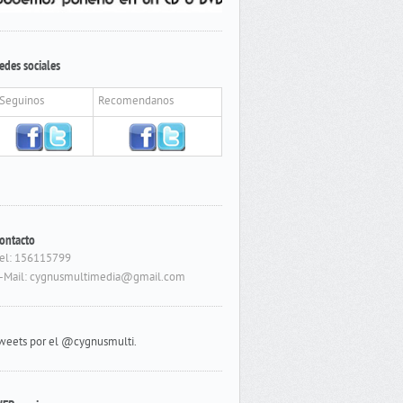
edes sociales
Seguinos
Recomendanos
ontacto
el: 156115799
-Mail: cygnusmultimedia@gmail.com
weets por el @cygnusmulti.