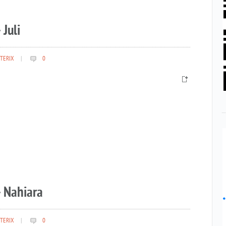
 Juli
TERIX
|
0
– Nahiara
TERIX
|
0