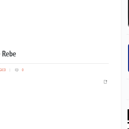
– Rebe
GICO
|
0