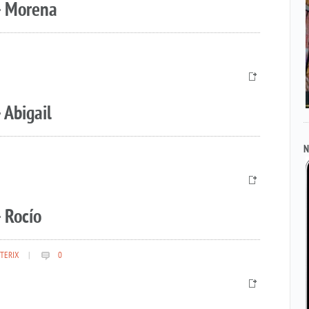
– Morena
 Abigail
N
 Rocío
TERIX
|
0