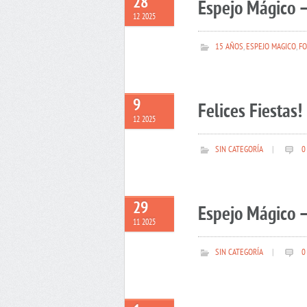
28
Espejo Mágico –
12 2025
15 AÑOS
,
ESPEJO MAGICO
,
FO
9
Felices Fiestas!
12 2025
SIN CATEGORÍA
|
0
29
Espejo Mágico –
11 2025
SIN CATEGORÍA
|
0