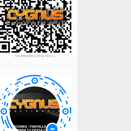
Escaneame con tu celu ;)