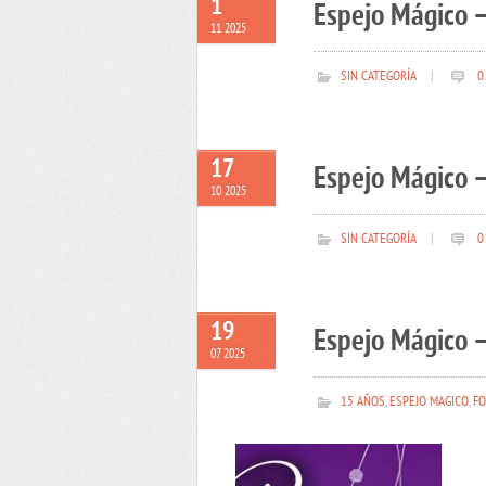
1
Espejo Mágico 
11 2025
SIN CATEGORÍA
|
0
17
Espejo Mágico –
10 2025
SIN CATEGORÍA
|
0
19
Espejo Mágico –
07 2025
15 AÑOS
,
ESPEJO MAGICO
,
FO