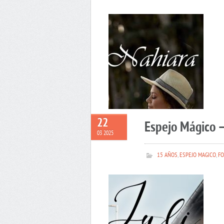
22
Espejo Mágico –
03 2025
15 AÑOS
,
ESPEJO MAGICO
,
FO