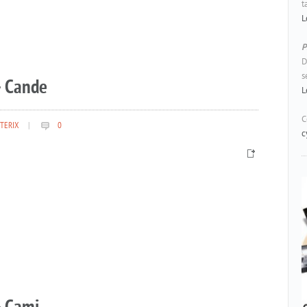
t
L
P
D
s
– Cande
L
C
TERIX
|
0
c