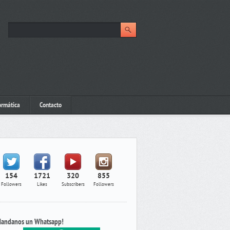
ormática
Contacto
154
1721
320
855
Followers
Likes
Subscribers
Followers
andanos un Whatsapp!