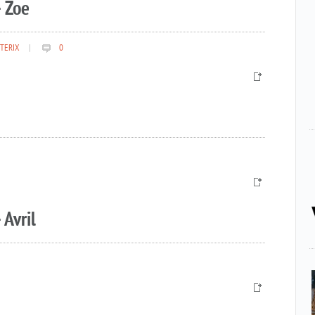
 Zoe
TERIX
|
0
 Avril