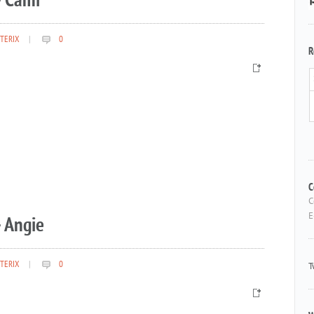
– Cami
TERIX
|
0
R
 Angie
C
C
E
TERIX
|
0
T