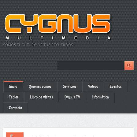
SOMOS EL FUTURO DE TUS RECUERDOS…
Inicio
Quienes somos
Servicios
Videos
Eventos
Tablet
Libro de visitas
Cygnus TV
Informática
Contacto