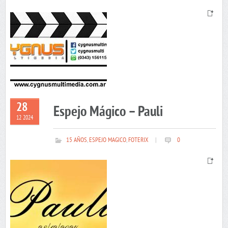
28
Espejo Mágico – Pauli
12 2024
15 AÑOS
,
ESPEJO MAGICO
,
FOTERIX
|
0