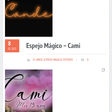
8
Espejo Mágico – Cami
02 2025
15 AÑOS
,
ESPEJO MAGICO
,
FOTERIX
|
0