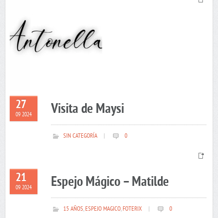
27
Visita de Maysi
09 2024
SIN CATEGORÍA
|
0
21
Espejo Mágico – Matilde
09 2024
15 AÑOS
,
ESPEJO MAGICO
,
FOTERIX
|
0