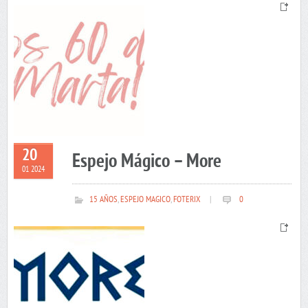
20
Espejo Mágico – More
01 2024
15 AÑOS
,
ESPEJO MAGICO
,
FOTERIX
|
0