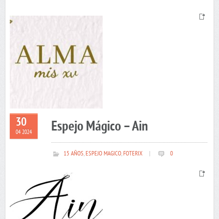
30
Espejo Mágico – Ain
04 2024
15 AÑOS
,
ESPEJO MAGICO
,
FOTERIX
|
0