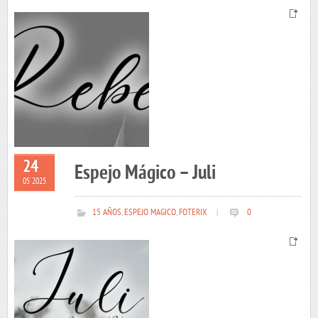
24
Espejo Mágico – Juli
05 2025
15 AÑOS
,
ESPEJO MAGICO
,
FOTERIX
|
0