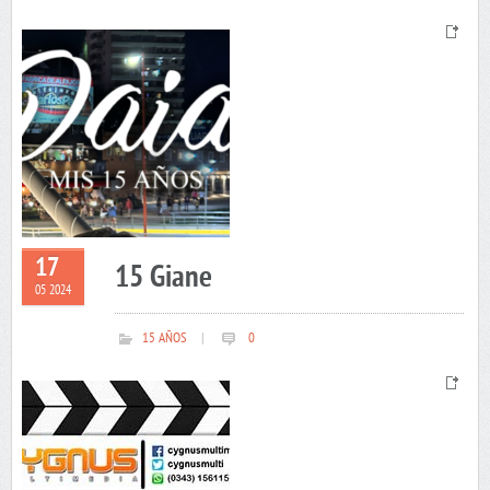
17
15 Giane
05 2024
15 AÑOS
|
0