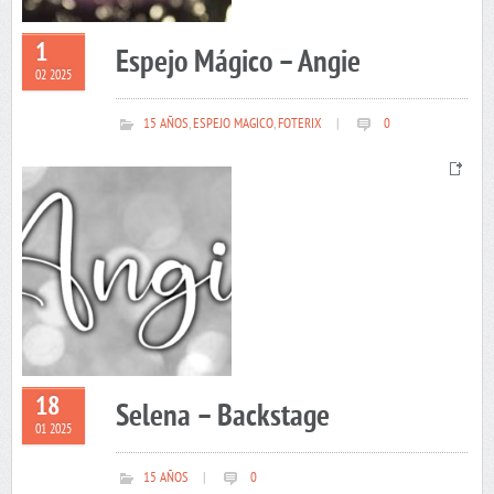
1
Espejo Mágico – Angie
02 2025
15 AÑOS
,
ESPEJO MAGICO
,
FOTERIX
|
0
18
Selena – Backstage
01 2025
15 AÑOS
|
0