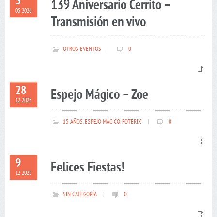
5
139 Aniversario Cerrito –
05 2026
Transmisión en vivo
OTROS EVENTOS
|
0
28
Espejo Mágico – Zoe
12 2025
15 AÑOS
,
ESPEJO MAGICO
,
FOTERIX
|
0
9
Felices Fiestas!
12 2025
SIN CATEGORÍA
|
0