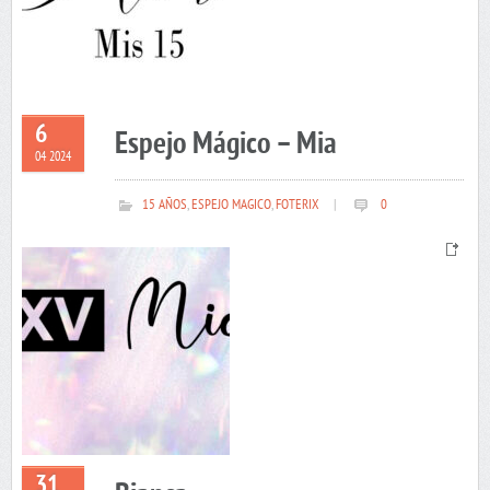
6
Espejo Mágico – Mia
04 2024
15 AÑOS
,
ESPEJO MAGICO
,
FOTERIX
|
0
31