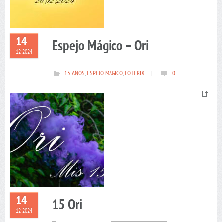
14
Espejo Mágico – Ori
12 2024
15 AÑOS
,
ESPEJO MAGICO
,
FOTERIX
|
0
14
15 Ori
12 2024