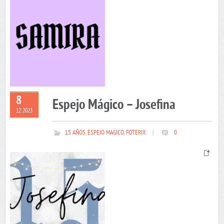
8
Espejo Mágico – Josefina
12 2023
15 AÑOS
,
ESPEJO MAGICO
,
FOTERIX
|
0