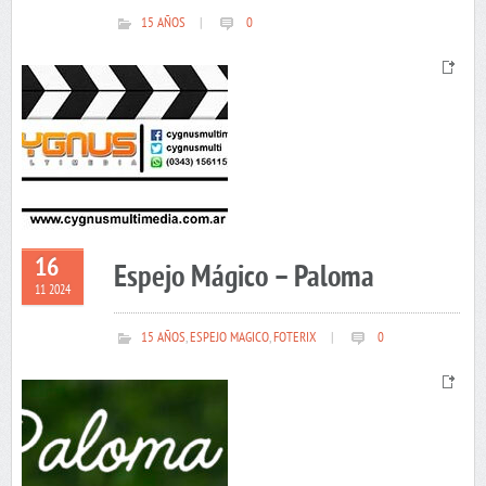
15 AÑOS
|
0
16
Espejo Mágico – Paloma
11 2024
15 AÑOS
,
ESPEJO MAGICO
,
FOTERIX
|
0