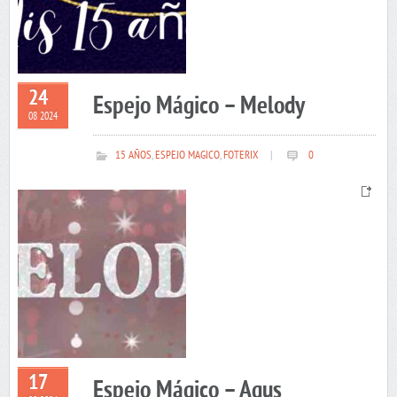
24
Espejo Mágico – Melody
08 2024
15 AÑOS
,
ESPEJO MAGICO
,
FOTERIX
|
0
17
Espejo Mágico – Agus