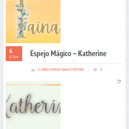
6
Espejo Mágico – Katherine
07 2024
15 AÑOS
,
ESPEJO MAGICO
,
FOTERIX
|
0