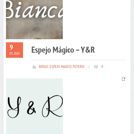
9
Espejo Mágico – Y&R
03 2024
BODAS
,
ESPEJO MAGICO
,
FOTERIX
|
0