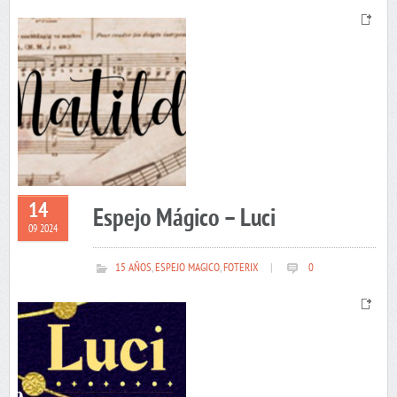
14
Espejo Mágico – Luci
09 2024
15 AÑOS
,
ESPEJO MAGICO
,
FOTERIX
|
0