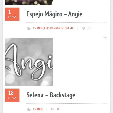
1
Espejo Mágico – Angie
02 2025
15 AÑOS
,
ESPEJO MAGICO
,
FOTERIX
|
0
18
Selena – Backstage
01 2025
15 AÑOS
|
0