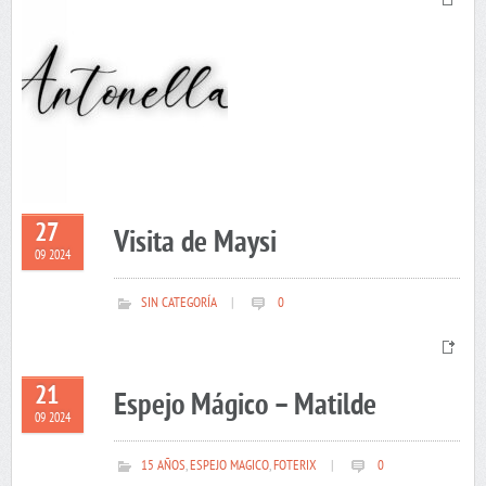
27
Visita de Maysi
09 2024
SIN CATEGORÍA
|
0
21
Espejo Mágico – Matilde
09 2024
15 AÑOS
,
ESPEJO MAGICO
,
FOTERIX
|
0