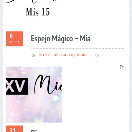
6
Espejo Mágico – Mia
04 2024
15 AÑOS
,
ESPEJO MAGICO
,
FOTERIX
|
0
31