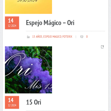
14
Espejo Mágico – Ori
12 2024
15 AÑOS
,
ESPEJO MAGICO
,
FOTERIX
|
0
14
15 Ori
12 2024