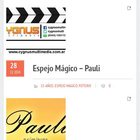
28
Espejo Mágico – Pauli
12 2024
15 AÑOS
,
ESPEJO MAGICO
,
FOTERIX
|
0