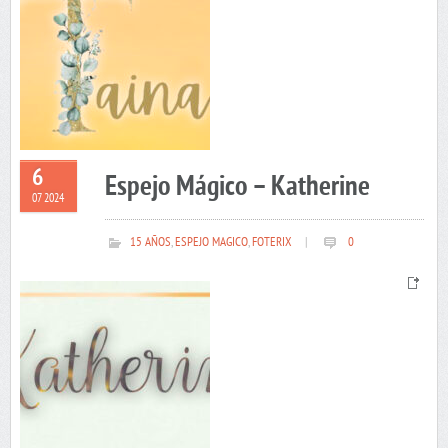
6
Espejo Mágico – Katherine
07 2024
15 AÑOS
,
ESPEJO MAGICO
,
FOTERIX
|
0