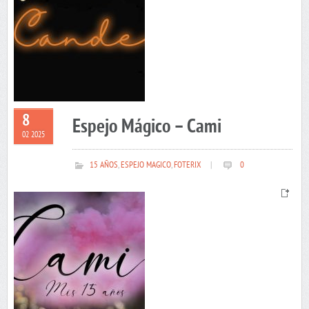
8
Espejo Mágico – Cami
02 2025
15 AÑOS
,
ESPEJO MAGICO
,
FOTERIX
|
0