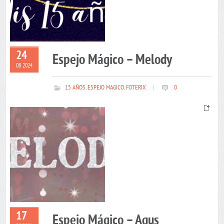
24
Espejo Mágico – Melody
08 2024
15 AÑOS
,
ESPEJO MAGICO
,
FOTERIX
|
0
17
Espejo Mágico – Agus