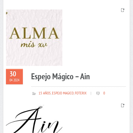
30
Espejo Mágico – Ain
04 2024
15 AÑOS
,
ESPEJO MAGICO
,
FOTERIX
|
0