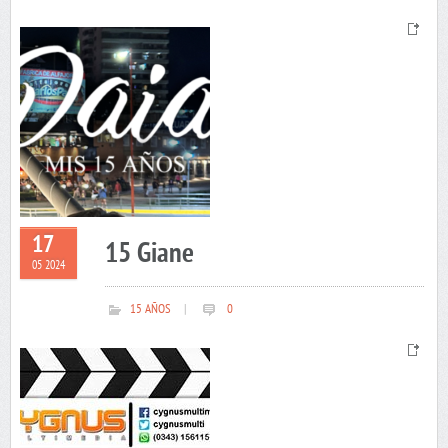
17
15 Giane
05 2024
15 AÑOS
|
0