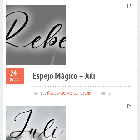
24
Espejo Mágico – Juli
05 2025
15 AÑOS
,
ESPEJO MAGICO
,
FOTERIX
|
0