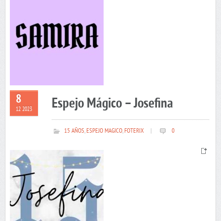
8
Espejo Mágico – Josefina
12 2023
15 AÑOS
,
ESPEJO MAGICO
,
FOTERIX
|
0