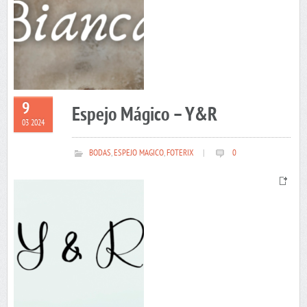
9
Espejo Mágico – Y&R
03 2024
BODAS
,
ESPEJO MAGICO
,
FOTERIX
|
0