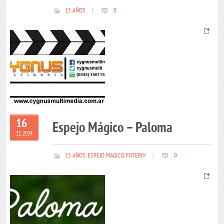
15 AÑOS
|
0
16
Espejo Mágico – Paloma
11 2024
15 AÑOS
,
ESPEJO MAGICO
,
FOTERIX
|
0