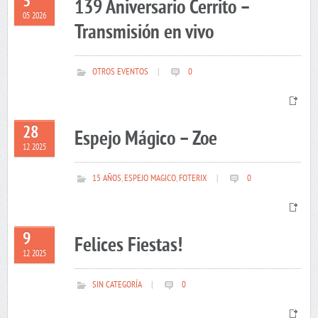
5
139 Aniversario Cerrito –
05 2026
Transmisión en vivo
OTROS EVENTOS
|
0
28
Espejo Mágico – Zoe
12 2025
15 AÑOS
,
ESPEJO MAGICO
,
FOTERIX
|
0
9
Felices Fiestas!
12 2025
SIN CATEGORÍA
|
0