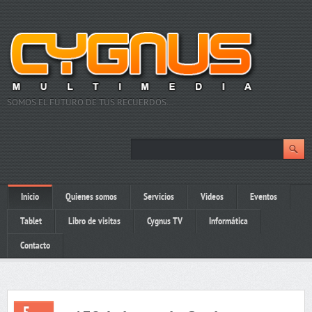
SOMOS EL FUTURO DE TUS RECUERDOS…
Inicio
Quienes somos
Servicios
Videos
Eventos
Tablet
Libro de visitas
Cygnus TV
Informática
Contacto