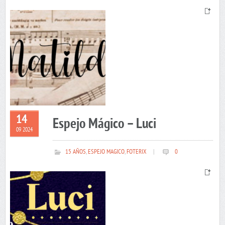
14
Espejo Mágico – Luci
09 2024
15 AÑOS
,
ESPEJO MAGICO
,
FOTERIX
|
0