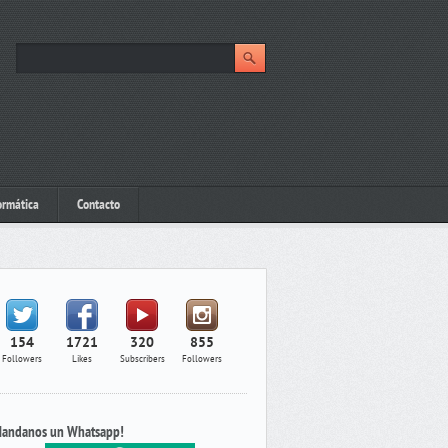
ormática
Contacto
154
1721
320
855
Followers
Likes
Subscribers
Followers
andanos un Whatsapp!