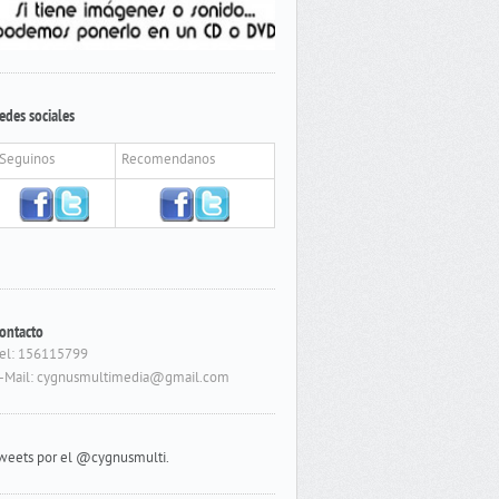
edes sociales
Seguinos
Recomendanos
ontacto
el: 156115799
-Mail: cygnusmultimedia@gmail.com
weets por el @cygnusmulti.