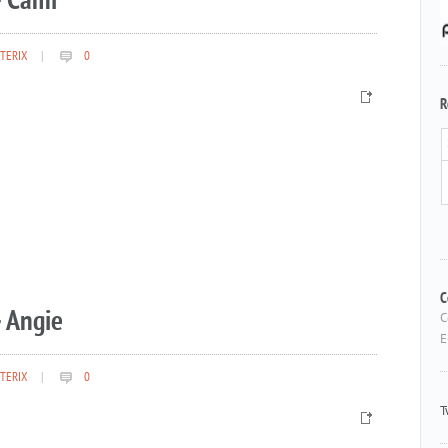
– Cami
TERIX
|
0
R
 Angie
C
C
E
TERIX
|
0
T