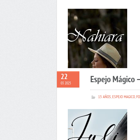
22
Espejo Mágico –
03 2025
15 AÑOS
,
ESPEJO MAGICO
,
FO