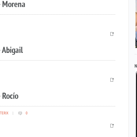
– Morena
 Abigail
N
 Rocío
TERIX
|
0