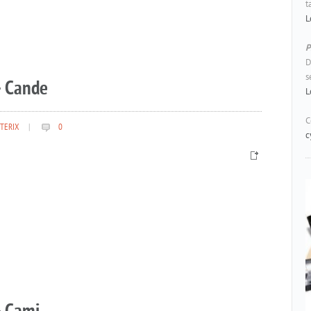
t
L
P
D
s
– Cande
L
C
TERIX
|
0
c