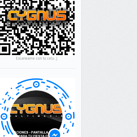
Escaneame con tu celu ;)