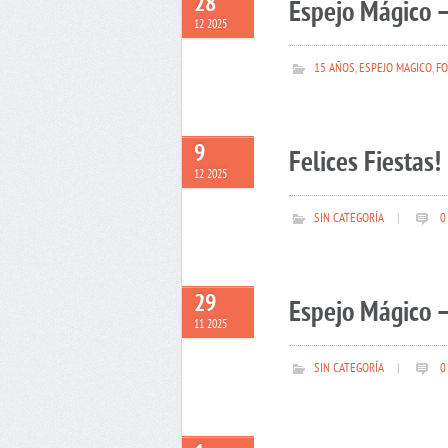
28
Espejo Mágico –
12 2025
15 AÑOS
,
ESPEJO MAGICO
,
FO
9
Felices Fiestas!
12 2025
SIN CATEGORÍA
|
0
29
Espejo Mágico –
11 2025
SIN CATEGORÍA
|
0