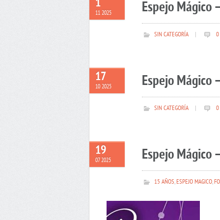
1
Espejo Mágico 
11 2025
SIN CATEGORÍA
|
0
17
Espejo Mágico –
10 2025
SIN CATEGORÍA
|
0
19
Espejo Mágico –
07 2025
15 AÑOS
,
ESPEJO MAGICO
,
FO