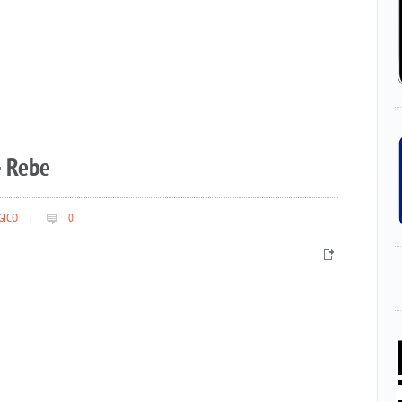
– Rebe
GICO
|
0