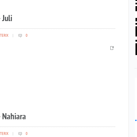
 Juli
TERIX
|
0
– Nahiara
TERIX
|
0