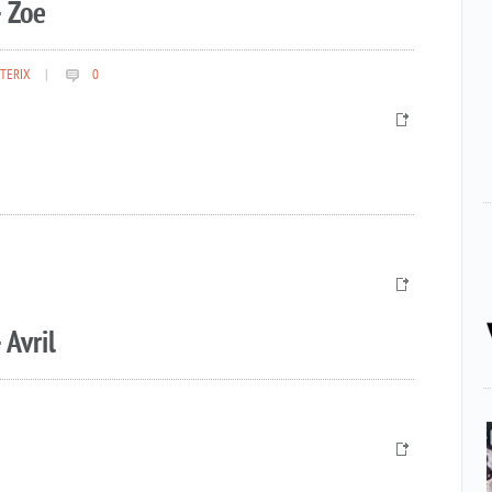
 Zoe
TERIX
|
0
 Avril