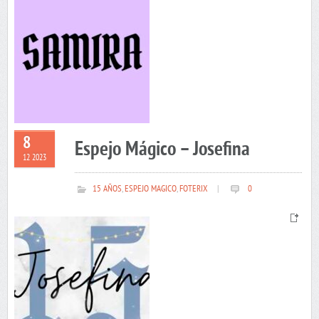
8
Espejo Mágico – Josefina
12 2023
15 AÑOS
,
ESPEJO MAGICO
,
FOTERIX
|
0