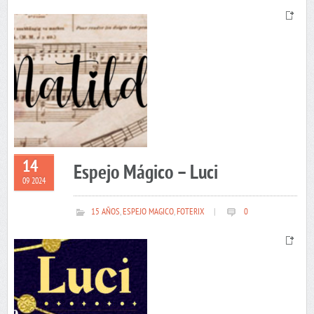
14
Espejo Mágico – Luci
09 2024
15 AÑOS
,
ESPEJO MAGICO
,
FOTERIX
|
0