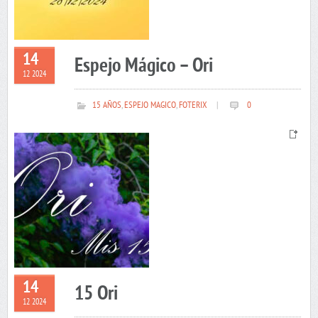
14
Espejo Mágico – Ori
12 2024
15 AÑOS
,
ESPEJO MAGICO
,
FOTERIX
|
0
14
15 Ori
12 2024