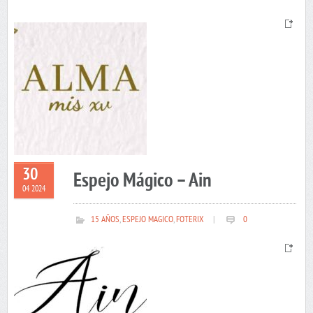
30
Espejo Mágico – Ain
04 2024
15 AÑOS
,
ESPEJO MAGICO
,
FOTERIX
|
0