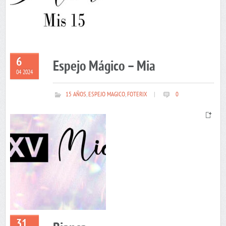
6
Espejo Mágico – Mia
04 2024
15 AÑOS
,
ESPEJO MAGICO
,
FOTERIX
|
0
31