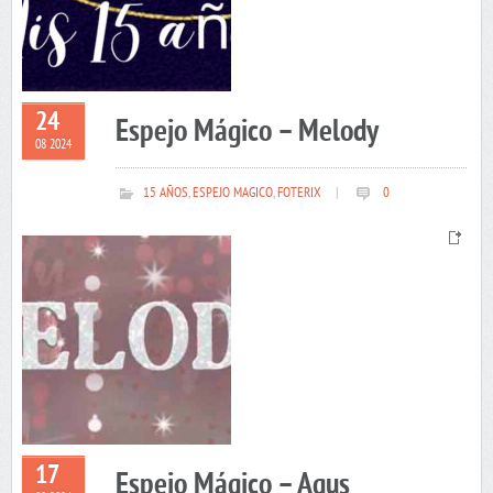
24
Espejo Mágico – Melody
08 2024
15 AÑOS
,
ESPEJO MAGICO
,
FOTERIX
|
0
17
Espejo Mágico – Agus