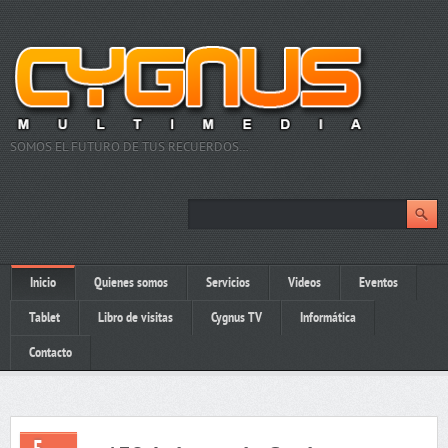
SOMOS EL FUTURO DE TUS RECUERDOS…
Inicio
Quienes somos
Servicios
Videos
Eventos
Tablet
Libro de visitas
Cygnus TV
Informática
Contacto