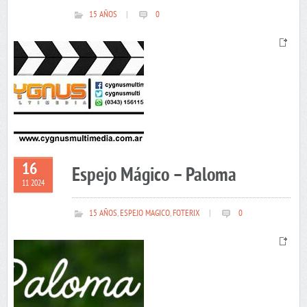
15 AÑOS
|
0
16
Espejo Mágico – Paloma
11 2024
15 AÑOS
,
ESPEJO MAGICO
,
FOTERIX
|
0