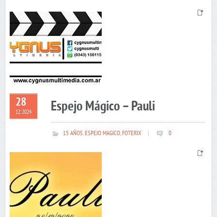
28
Espejo Mágico – Pauli
12 2024
15 AÑOS
,
ESPEJO MAGICO
,
FOTERIX
|
0