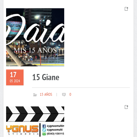
17
15 Giane
05 2024
15 AÑOS
|
0