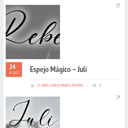
24
Espejo Mágico – Juli
05 2025
15 AÑOS
,
ESPEJO MAGICO
,
FOTERIX
|
0