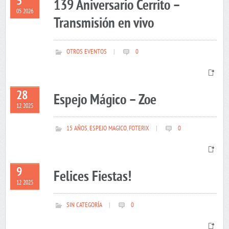
5
139 Aniversario Cerrito –
05 2026
Transmisión en vivo
OTROS EVENTOS
|
0
28
Espejo Mágico – Zoe
12 2025
15 AÑOS
,
ESPEJO MAGICO
,
FOTERIX
|
0
9
Felices Fiestas!
12 2025
SIN CATEGORÍA
|
0