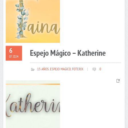
6
Espejo Mágico – Katherine
07 2024
15 AÑOS
,
ESPEJO MAGICO
,
FOTERIX
|
0