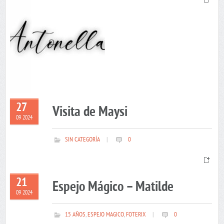
27
Visita de Maysi
09 2024
SIN CATEGORÍA
|
0
21
Espejo Mágico – Matilde
09 2024
15 AÑOS
,
ESPEJO MAGICO
,
FOTERIX
|
0