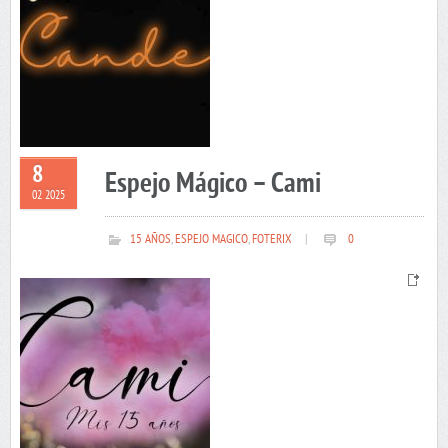
8
Espejo Mágico – Cami
02 2025
15 AÑOS
,
ESPEJO MAGICO
,
FOTERIX
|
0