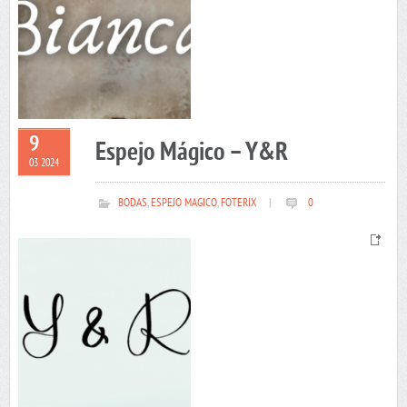
9
Espejo Mágico – Y&R
03 2024
BODAS
,
ESPEJO MAGICO
,
FOTERIX
|
0