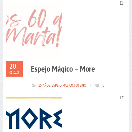
20
Espejo Mágico – More
01 2024
15 AÑOS
,
ESPEJO MAGICO
,
FOTERIX
|
0