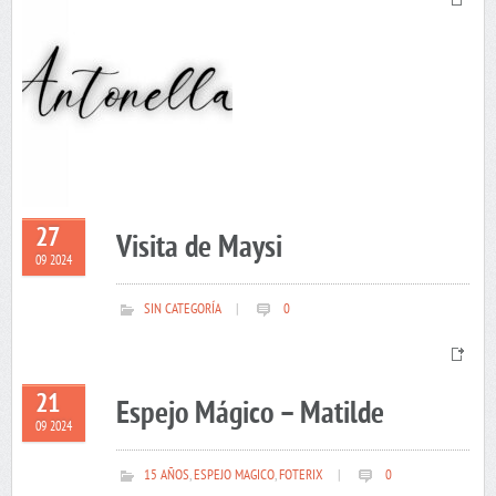
27
Visita de Maysi
09 2024
SIN CATEGORÍA
|
0
21
Espejo Mágico – Matilde
09 2024
15 AÑOS
,
ESPEJO MAGICO
,
FOTERIX
|
0