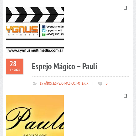
28
Espejo Mágico – Pauli
12 2024
15 AÑOS
,
ESPEJO MAGICO
,
FOTERIX
|
0