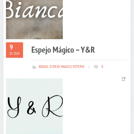
9
Espejo Mágico – Y&R
03 2024
BODAS
,
ESPEJO MAGICO
,
FOTERIX
|
0