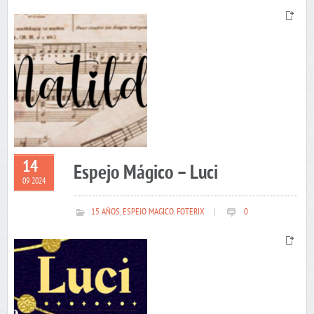
14
Espejo Mágico – Luci
09 2024
15 AÑOS
,
ESPEJO MAGICO
,
FOTERIX
|
0