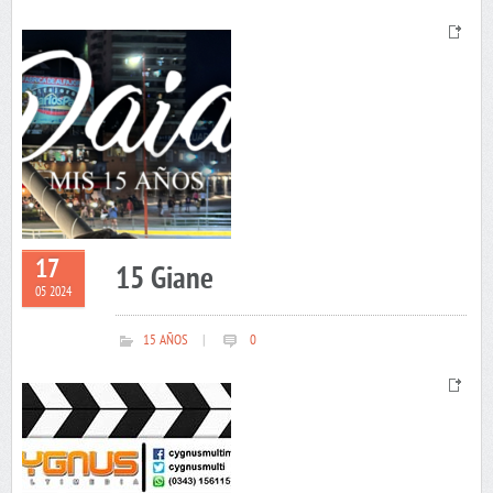
17
15 Giane
05 2024
15 AÑOS
|
0