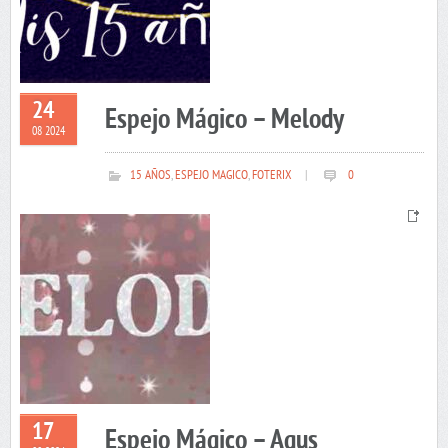
24
Espejo Mágico – Melody
08 2024
15 AÑOS
,
ESPEJO MAGICO
,
FOTERIX
|
0
17
Espejo Mágico – Agus