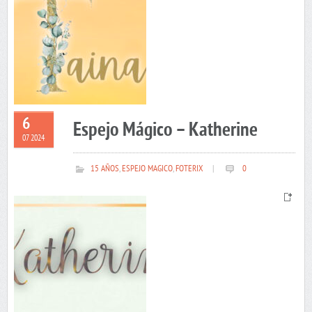
6
Espejo Mágico – Katherine
07 2024
15 AÑOS
,
ESPEJO MAGICO
,
FOTERIX
|
0