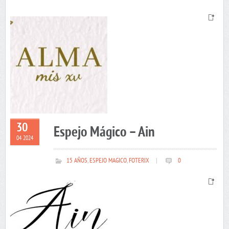
30
Espejo Mágico – Ain
04 2024
15 AÑOS
,
ESPEJO MAGICO
,
FOTERIX
|
0