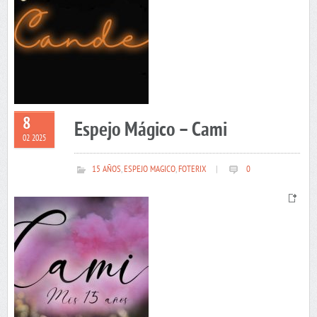
8
Espejo Mágico – Cami
02 2025
15 AÑOS
,
ESPEJO MAGICO
,
FOTERIX
|
0