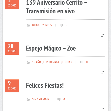
5
139 Aniversario Cerrito –
05 2026
Transmisión en vivo
OTROS EVENTOS
|
0
28
Espejo Mágico – Zoe
12 2025
15 AÑOS
,
ESPEJO MAGICO
,
FOTERIX
|
0
9
Felices Fiestas!
12 2025
SIN CATEGORÍA
|
0