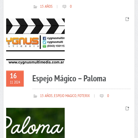
15 AÑOS
|
0
16
Espejo Mágico – Paloma
11 2024
15 AÑOS
,
ESPEJO MAGICO
,
FOTERIX
|
0