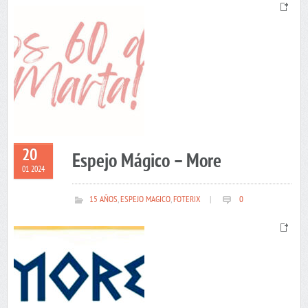
20
Espejo Mágico – More
01 2024
15 AÑOS
,
ESPEJO MAGICO
,
FOTERIX
|
0