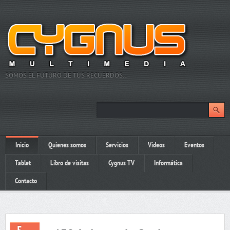
SOMOS EL FUTURO DE TUS RECUERDOS…
Inicio
Quienes somos
Servicios
Videos
Eventos
Tablet
Libro de visitas
Cygnus TV
Informática
Contacto