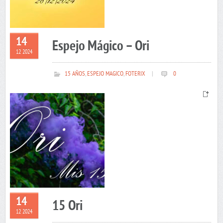
14
Espejo Mágico – Ori
12 2024
15 AÑOS
,
ESPEJO MAGICO
,
FOTERIX
|
0
14
15 Ori
12 2024