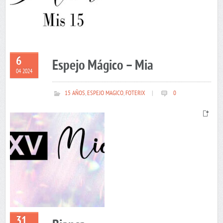
6
Espejo Mágico – Mia
04 2024
15 AÑOS
,
ESPEJO MAGICO
,
FOTERIX
|
0
31