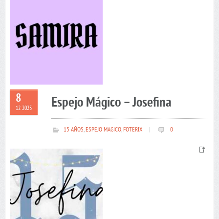
8
Espejo Mágico – Josefina
12 2023
15 AÑOS
,
ESPEJO MAGICO
,
FOTERIX
|
0