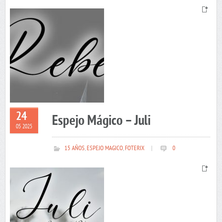
24
Espejo Mágico – Juli
05 2025
15 AÑOS
,
ESPEJO MAGICO
,
FOTERIX
|
0