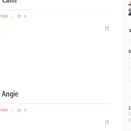
– Cami
TERIX
|
0
R
 Angie
TERIX
|
0
C
C
E