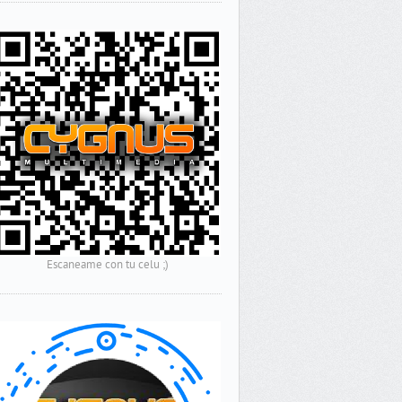
Escaneame con tu celu ;)