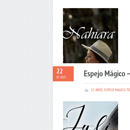
22
Espejo Mágico –
03 2025
15 AÑOS
,
ESPEJO MAGICO
,
FO