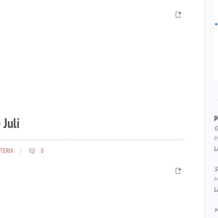
P
 Juli
G
P
L
TERIX
|
0
S
M
L
M