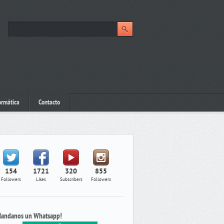
ormática
Contacto
154
1721
320
855
Followers
Likes
Subscribers
Followers
andanos un Whatsapp!