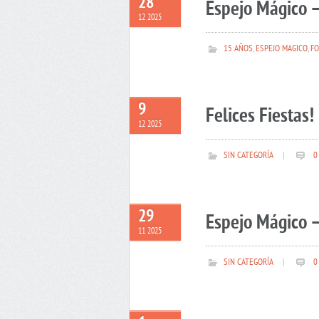
28
Espejo Mágico –
12 2025
15 AÑOS
,
ESPEJO MAGICO
,
FO
9
Felices Fiestas!
12 2025
SIN CATEGORÍA
|
0
29
Espejo Mágico –
11 2025
SIN CATEGORÍA
|
0