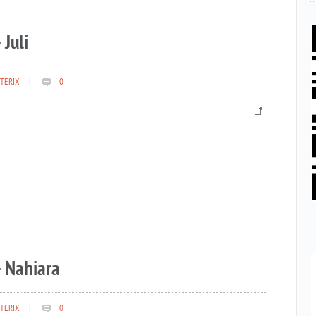
 Juli
TERIX
|
0
– Nahiara
TERIX
|
0