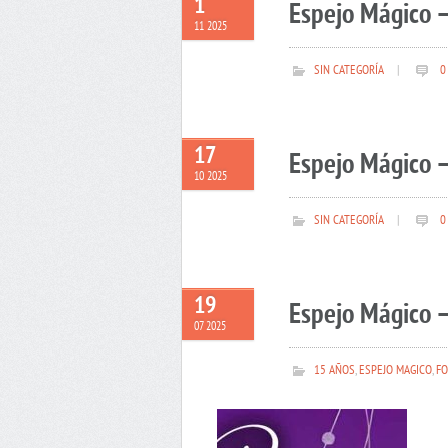
1
Espejo Mágico 
11 2025
SIN CATEGORÍA
|
0
17
Espejo Mágico –
10 2025
SIN CATEGORÍA
|
0
19
Espejo Mágico –
07 2025
15 AÑOS
,
ESPEJO MAGICO
,
FO