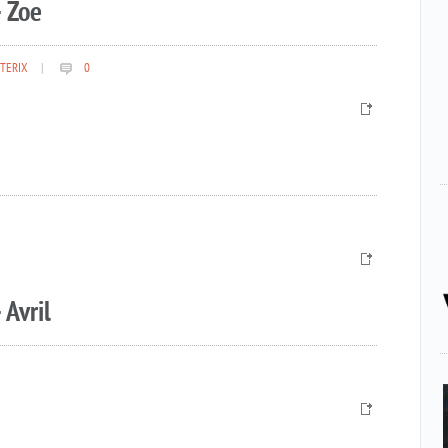
 Zoe
TERIX
|
0
 Avril