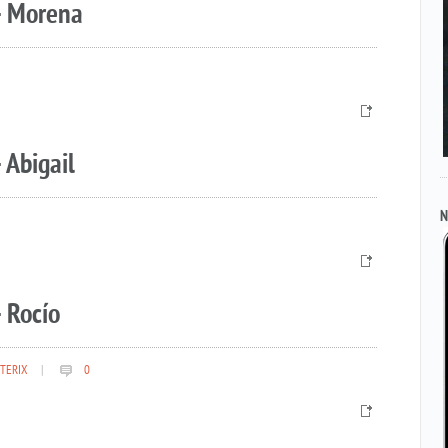
– Morena
 Abigail
N
 Rocío
TERIX
|
0