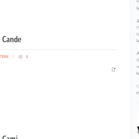
M
L
G
P
t
– Cande
L
P
TERIX
|
0
D
s
L
C
c