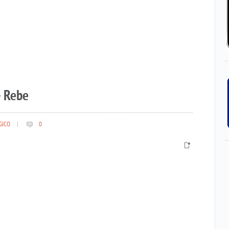
– Rebe
GICO
|
0