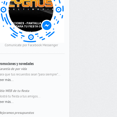
Comunicate por Facebook Messenger
romociones y novedades
arantía de por vida
ara que tus recuerdos sean "para siempre"...
eer más...
itio WEB de tu fiesta
ostrá tu fiesta a tus amigos...
eer más...
ejoramos presupuestos