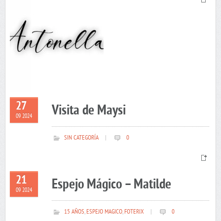
27
Visita de Maysi
09 2024
SIN CATEGORÍA
|
0
21
Espejo Mágico – Matilde
09 2024
15 AÑOS
,
ESPEJO MAGICO
,
FOTERIX
|
0