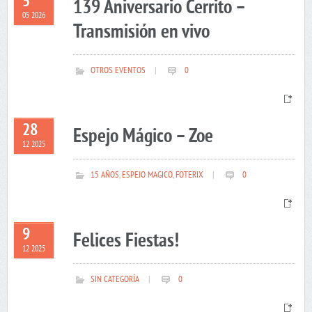
5
139 Aniversario Cerrito –
05 2026
Transmisión en vivo
OTROS EVENTOS
|
0
28
Espejo Mágico – Zoe
12 2025
15 AÑOS
,
ESPEJO MAGICO
,
FOTERIX
|
0
9
Felices Fiestas!
12 2025
SIN CATEGORÍA
|
0