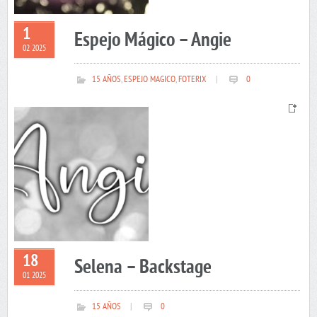
1
Espejo Mágico – Angie
02 2025
15 AÑOS
,
ESPEJO MAGICO
,
FOTERIX
|
0
18
Selena – Backstage
01 2025
15 AÑOS
|
0