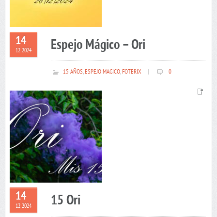
14
Espejo Mágico – Ori
12 2024
15 AÑOS
,
ESPEJO MAGICO
,
FOTERIX
|
0
14
15 Ori
12 2024