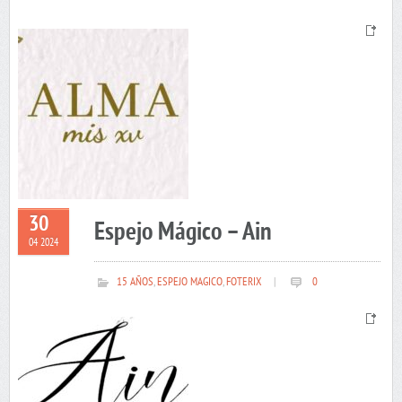
30
Espejo Mágico – Ain
04 2024
15 AÑOS
,
ESPEJO MAGICO
,
FOTERIX
|
0