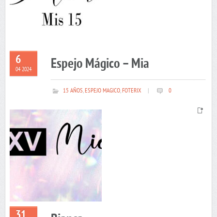
6
Espejo Mágico – Mia
04 2024
15 AÑOS
,
ESPEJO MAGICO
,
FOTERIX
|
0
31