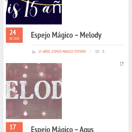
24
Espejo Mágico – Melody
08 2024
15 AÑOS
,
ESPEJO MAGICO
,
FOTERIX
|
0
17
Espejo Mágico – Agus