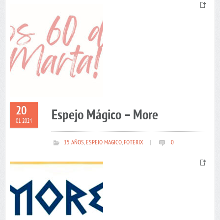
20
Espejo Mágico – More
01 2024
15 AÑOS
,
ESPEJO MAGICO
,
FOTERIX
|
0