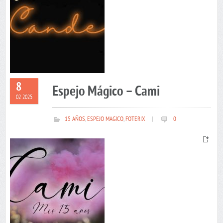
8
Espejo Mágico – Cami
02 2025
15 AÑOS
,
ESPEJO MAGICO
,
FOTERIX
|
0