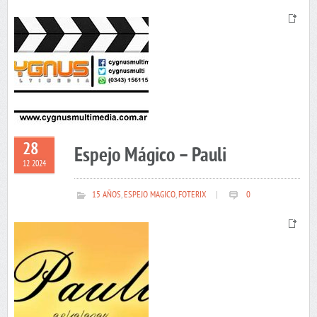
28
Espejo Mágico – Pauli
12 2024
15 AÑOS
,
ESPEJO MAGICO
,
FOTERIX
|
0