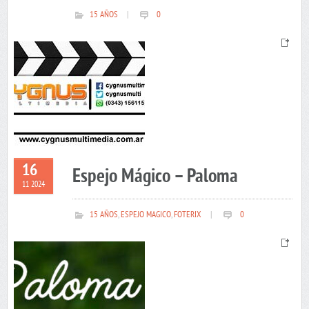
15 AÑOS
|
0
16
Espejo Mágico – Paloma
11 2024
15 AÑOS
,
ESPEJO MAGICO
,
FOTERIX
|
0