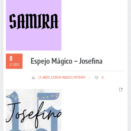
8
Espejo Mágico – Josefina
12 2023
15 AÑOS
,
ESPEJO MAGICO
,
FOTERIX
|
0