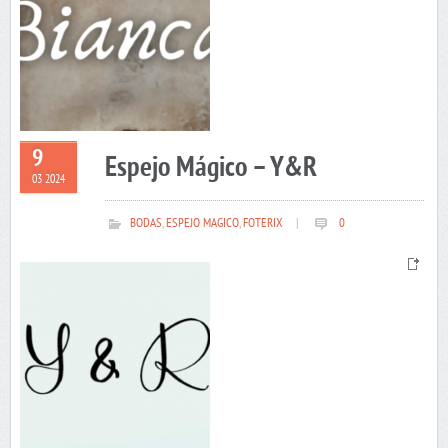
9
Espejo Mágico – Y&R
03 2024
BODAS
,
ESPEJO MAGICO
,
FOTERIX
|
0