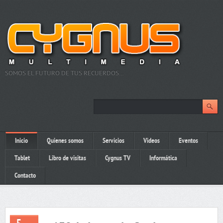
SOMOS EL FUTURO DE TUS RECUERDOS…
Inicio
Quienes somos
Servicios
Videos
Eventos
Tablet
Libro de visitas
Cygnus TV
Informática
Contacto