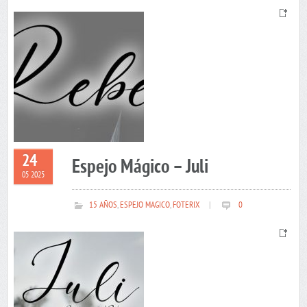
24
Espejo Mágico – Juli
05 2025
15 AÑOS
,
ESPEJO MAGICO
,
FOTERIX
|
0