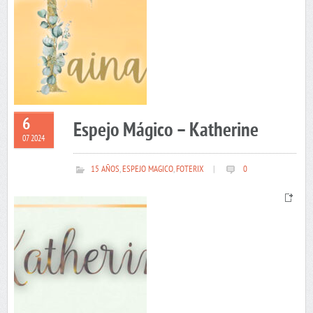
6
Espejo Mágico – Katherine
07 2024
15 AÑOS
,
ESPEJO MAGICO
,
FOTERIX
|
0