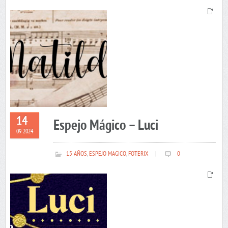
14
Espejo Mágico – Luci
09 2024
15 AÑOS
,
ESPEJO MAGICO
,
FOTERIX
|
0