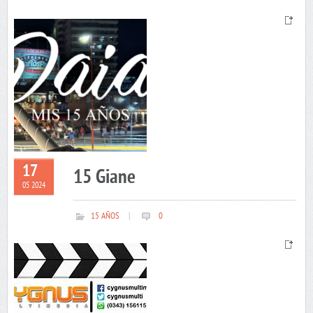
17
15 Giane
05 2024
15 AÑOS
|
0