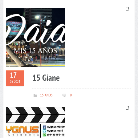
17
15 Giane
05 2024
15 AÑOS
|
0