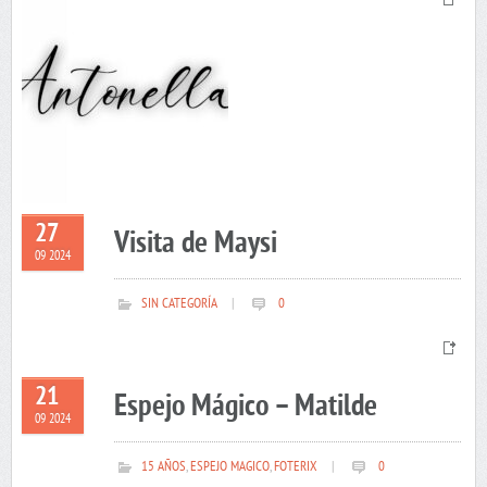
27
Visita de Maysi
09 2024
SIN CATEGORÍA
|
0
21
Espejo Mágico – Matilde
09 2024
15 AÑOS
,
ESPEJO MAGICO
,
FOTERIX
|
0