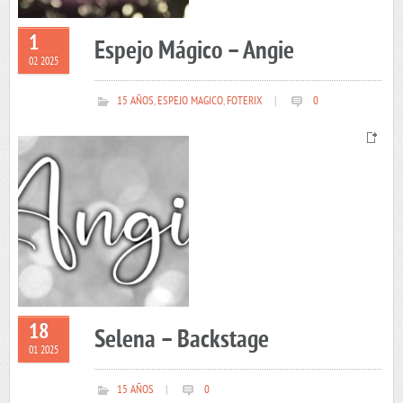
1
Espejo Mágico – Angie
02 2025
15 AÑOS
,
ESPEJO MAGICO
,
FOTERIX
|
0
18
Selena – Backstage
01 2025
15 AÑOS
|
0