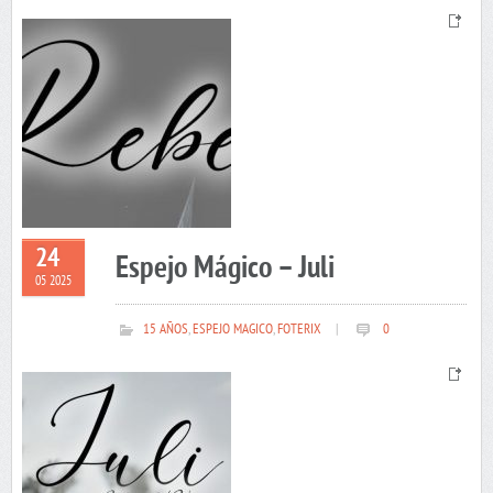
24
Espejo Mágico – Juli
05 2025
15 AÑOS
,
ESPEJO MAGICO
,
FOTERIX
|
0