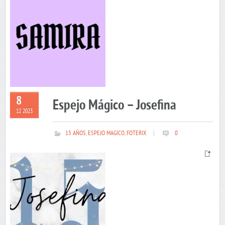
8
Espejo Mágico – Josefina
12 2023
15 AÑOS
,
ESPEJO MAGICO
,
FOTERIX
|
0