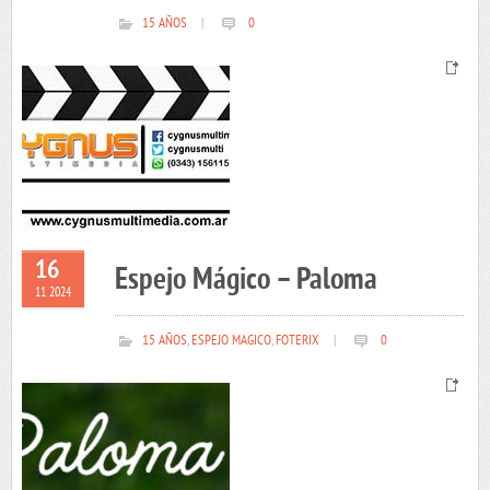
15 AÑOS
|
0
16
Espejo Mágico – Paloma
11 2024
15 AÑOS
,
ESPEJO MAGICO
,
FOTERIX
|
0