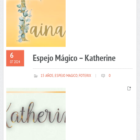
6
Espejo Mágico – Katherine
07 2024
15 AÑOS
,
ESPEJO MAGICO
,
FOTERIX
|
0