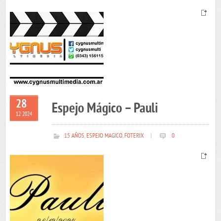
28
Espejo Mágico – Pauli
12 2024
15 AÑOS
,
ESPEJO MAGICO
,
FOTERIX
|
0