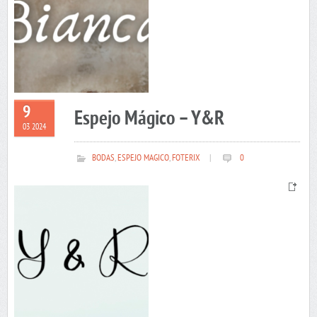
9
Espejo Mágico – Y&R
03 2024
BODAS
,
ESPEJO MAGICO
,
FOTERIX
|
0