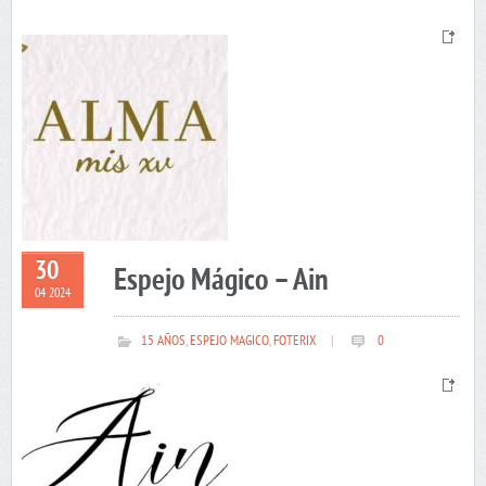
30
Espejo Mágico – Ain
04 2024
15 AÑOS
,
ESPEJO MAGICO
,
FOTERIX
|
0