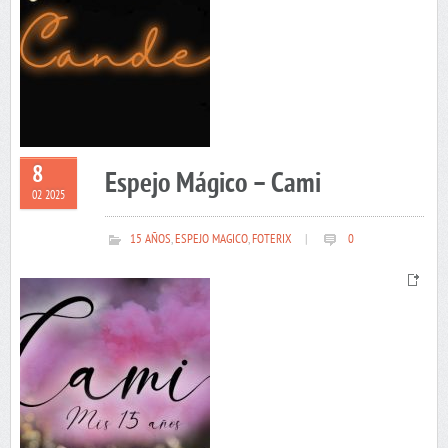
8
Espejo Mágico – Cami
02 2025
15 AÑOS
,
ESPEJO MAGICO
,
FOTERIX
|
0