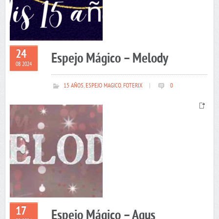
24
Espejo Mágico – Melody
08 2024
15 AÑOS
,
ESPEJO MAGICO
,
FOTERIX
|
0
17
Espejo Mágico – Agus