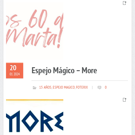
20
Espejo Mágico – More
01 2024
15 AÑOS
,
ESPEJO MAGICO
,
FOTERIX
|
0