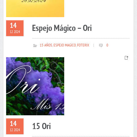
14
Espejo Mágico – Ori
12 2024
15 AÑOS
,
ESPEJO MAGICO
,
FOTERIX
|
0
14
15 Ori
12 2024