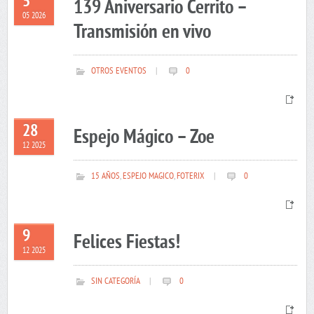
5
139 Aniversario Cerrito –
05 2026
Transmisión en vivo
OTROS EVENTOS
|
0
28
Espejo Mágico – Zoe
12 2025
15 AÑOS
,
ESPEJO MAGICO
,
FOTERIX
|
0
9
Felices Fiestas!
12 2025
SIN CATEGORÍA
|
0