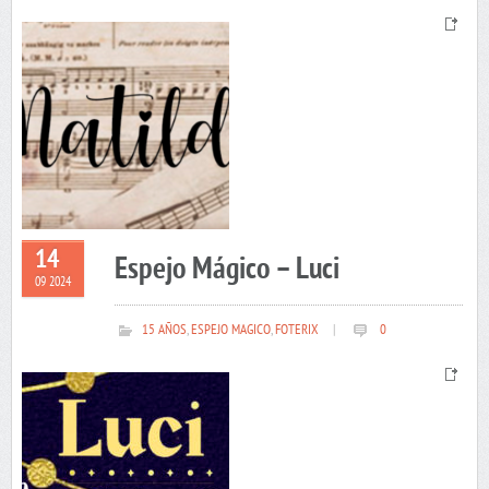
14
Espejo Mágico – Luci
09 2024
15 AÑOS
,
ESPEJO MAGICO
,
FOTERIX
|
0