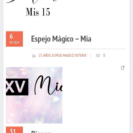
6
Espejo Mágico – Mia
04 2024
15 AÑOS
,
ESPEJO MAGICO
,
FOTERIX
|
0
31