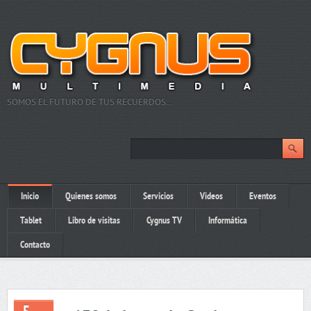
SOMOS EL FUTURO DE TUS RECUERDOS…
Inicio
Quienes somos
Servicios
Videos
Eventos
Tablet
Libro de visitas
Cygnus TV
Informática
Contacto