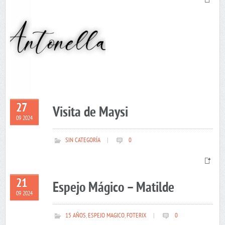
27
Visita de Maysi
09 2024
SIN CATEGORÍA
|
0
21
Espejo Mágico – Matilde
09 2024
15 AÑOS
,
ESPEJO MAGICO
,
FOTERIX
|
0