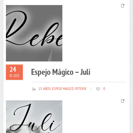
24
Espejo Mágico – Juli
05 2025
15 AÑOS
,
ESPEJO MAGICO
,
FOTERIX
|
0