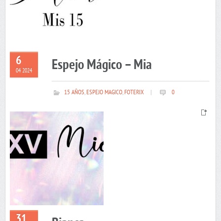
6
Espejo Mágico – Mia
04 2024
15 AÑOS
,
ESPEJO MAGICO
,
FOTERIX
|
0
31