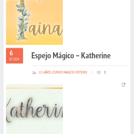
6
Espejo Mágico – Katherine
07 2024
15 AÑOS
,
ESPEJO MAGICO
,
FOTERIX
|
0