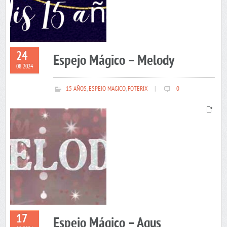
24
Espejo Mágico – Melody
08 2024
15 AÑOS
,
ESPEJO MAGICO
,
FOTERIX
|
0
17
Espejo Mágico – Agus