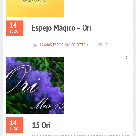
14
Espejo Mágico – Ori
12 2024
15 AÑOS
,
ESPEJO MAGICO
,
FOTERIX
|
0
14
15 Ori
12 2024