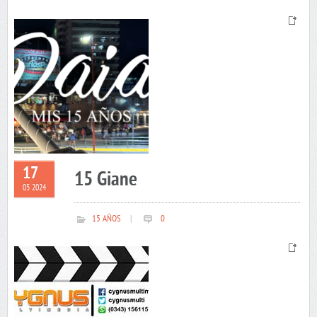
17
15 Giane
05 2024
15 AÑOS
|
0