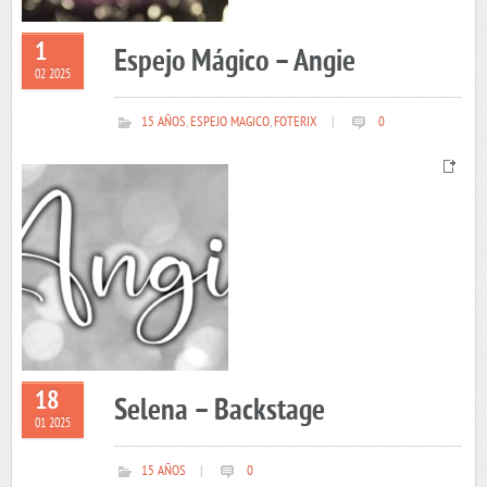
1
Espejo Mágico – Angie
02 2025
15 AÑOS
,
ESPEJO MAGICO
,
FOTERIX
|
0
18
Selena – Backstage
01 2025
15 AÑOS
|
0