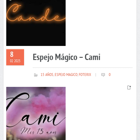
8
Espejo Mágico – Cami
02 2025
15 AÑOS
,
ESPEJO MAGICO
,
FOTERIX
|
0