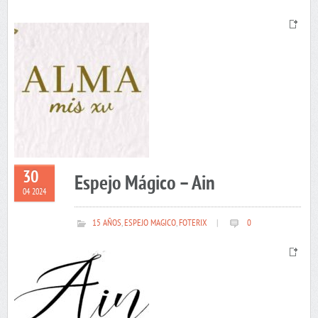
30
Espejo Mágico – Ain
04 2024
15 AÑOS
,
ESPEJO MAGICO
,
FOTERIX
|
0