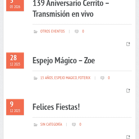
5
139 Aniversario Cerrito –
05 2026
Transmisión en vivo
OTROS EVENTOS
|
0
28
Espejo Mágico – Zoe
12 2025
15 AÑOS
,
ESPEJO MAGICO
,
FOTERIX
|
0
9
Felices Fiestas!
12 2025
SIN CATEGORÍA
|
0