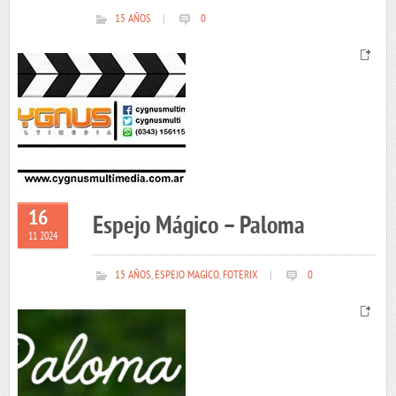
15 AÑOS
|
0
16
Espejo Mágico – Paloma
11 2024
15 AÑOS
,
ESPEJO MAGICO
,
FOTERIX
|
0