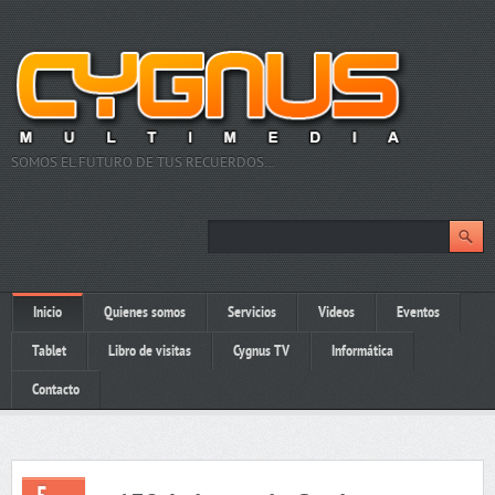
SOMOS EL FUTURO DE TUS RECUERDOS…
Inicio
Quienes somos
Servicios
Videos
Eventos
Tablet
Libro de visitas
Cygnus TV
Informática
Contacto