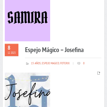
8
Espejo Mágico – Josefina
12 2023
15 AÑOS
,
ESPEJO MAGICO
,
FOTERIX
|
0