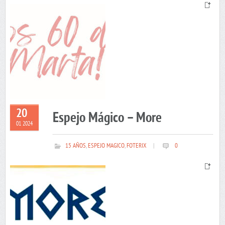
20
Espejo Mágico – More
01 2024
15 AÑOS
,
ESPEJO MAGICO
,
FOTERIX
|
0