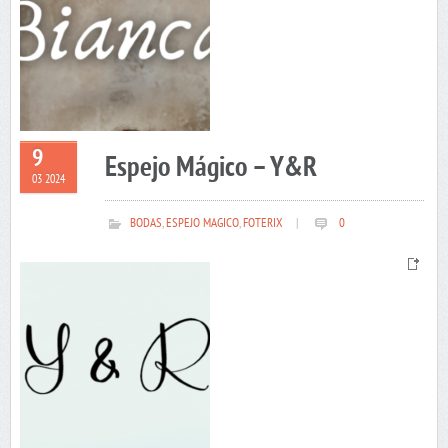
9
Espejo Mágico – Y&R
03 2024
BODAS
,
ESPEJO MAGICO
,
FOTERIX
|
0