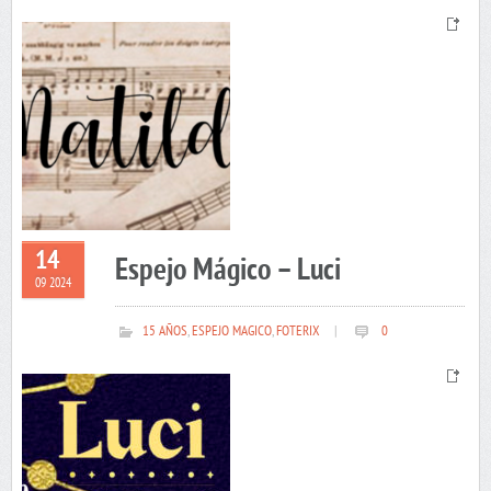
14
Espejo Mágico – Luci
09 2024
15 AÑOS
,
ESPEJO MAGICO
,
FOTERIX
|
0