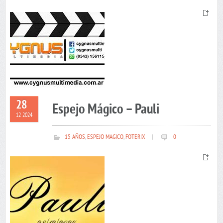
28
Espejo Mágico – Pauli
12 2024
15 AÑOS
,
ESPEJO MAGICO
,
FOTERIX
|
0