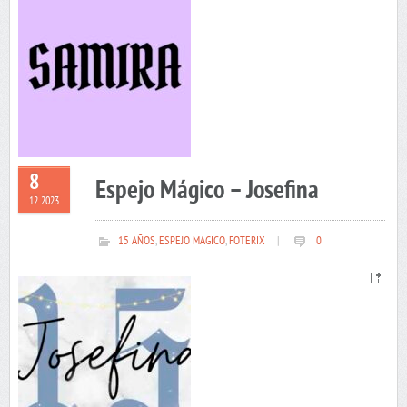
8
Espejo Mágico – Josefina
12 2023
15 AÑOS
,
ESPEJO MAGICO
,
FOTERIX
|
0