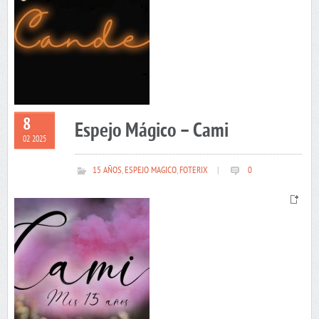
8
Espejo Mágico – Cami
02 2025
15 AÑOS
,
ESPEJO MAGICO
,
FOTERIX
|
0