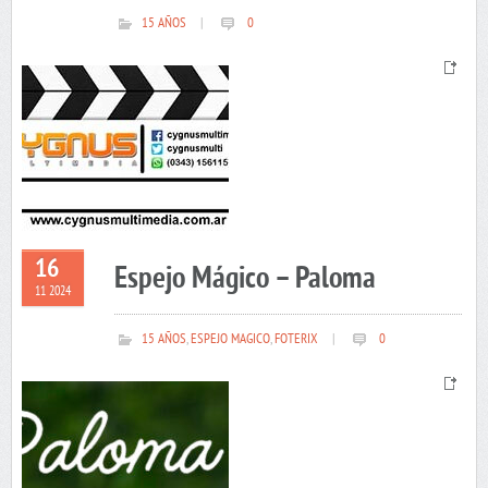
15 AÑOS
|
0
16
Espejo Mágico – Paloma
11 2024
15 AÑOS
,
ESPEJO MAGICO
,
FOTERIX
|
0