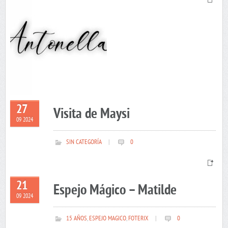
27
Visita de Maysi
09 2024
SIN CATEGORÍA
|
0
21
Espejo Mágico – Matilde
09 2024
15 AÑOS
,
ESPEJO MAGICO
,
FOTERIX
|
0