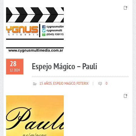
28
Espejo Mágico – Pauli
12 2024
15 AÑOS
,
ESPEJO MAGICO
,
FOTERIX
|
0