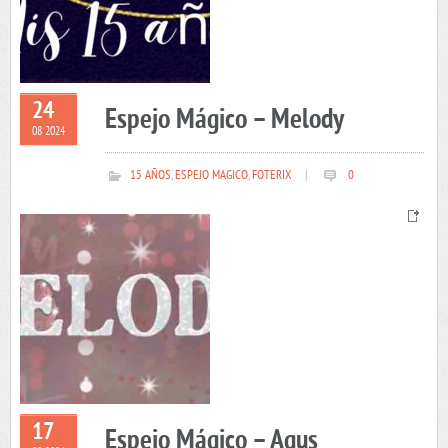
24
Espejo Mágico – Melody
08 2024
15 AÑOS
,
ESPEJO MAGICO
,
FOTERIX
|
0
17
Espejo Mágico – Agus