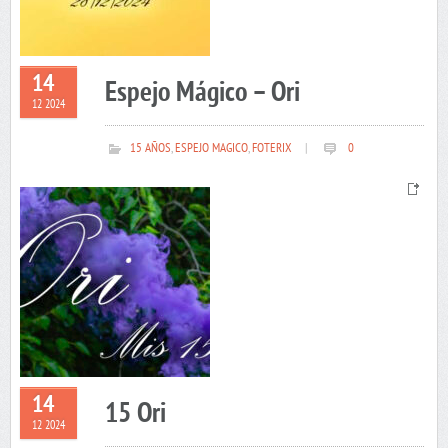
14
Espejo Mágico – Ori
12 2024
15 AÑOS
,
ESPEJO MAGICO
,
FOTERIX
|
0
14
15 Ori
12 2024