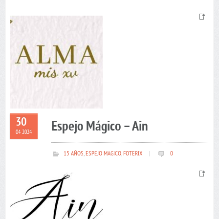
30
Espejo Mágico – Ain
04 2024
15 AÑOS
,
ESPEJO MAGICO
,
FOTERIX
|
0