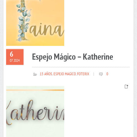
6
Espejo Mágico – Katherine
07 2024
15 AÑOS
,
ESPEJO MAGICO
,
FOTERIX
|
0