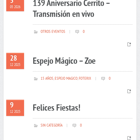
5
139 Aniversario Cerrito –
05 2026
Transmisión en vivo
OTROS EVENTOS
|
0
28
Espejo Mágico – Zoe
12 2025
15 AÑOS
,
ESPEJO MAGICO
,
FOTERIX
|
0
9
Felices Fiestas!
12 2025
SIN CATEGORÍA
|
0