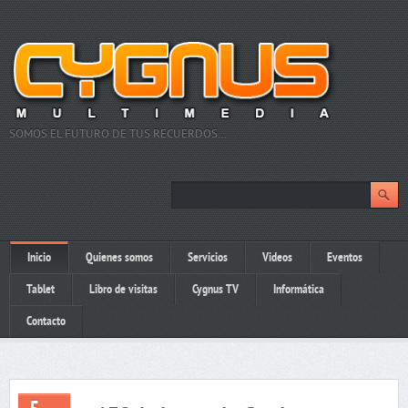
SOMOS EL FUTURO DE TUS RECUERDOS…
Inicio
Quienes somos
Servicios
Videos
Eventos
Tablet
Libro de visitas
Cygnus TV
Informática
Contacto