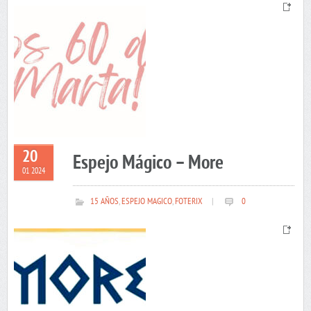
20
Espejo Mágico – More
01 2024
15 AÑOS
,
ESPEJO MAGICO
,
FOTERIX
|
0