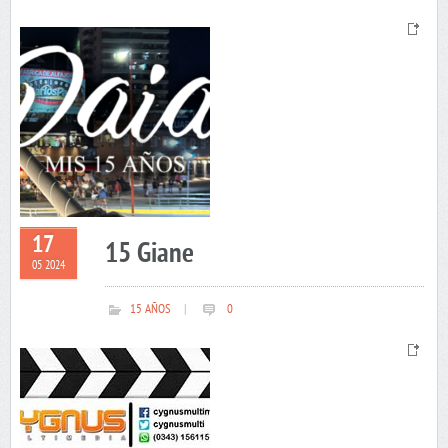
17
15 Giane
05 2024
15 AÑOS
|
0