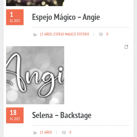
1
Espejo Mágico – Angie
02 2025
15 AÑOS
,
ESPEJO MAGICO
,
FOTERIX
|
0
18
Selena – Backstage
01 2025
15 AÑOS
|
0