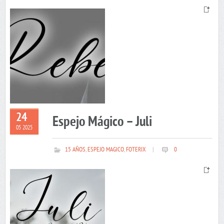
24
Espejo Mágico – Juli
05 2025
15 AÑOS
,
ESPEJO MAGICO
,
FOTERIX
|
0