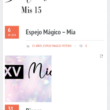
6
Espejo Mágico – Mia
04 2024
15 AÑOS
,
ESPEJO MAGICO
,
FOTERIX
|
0
31