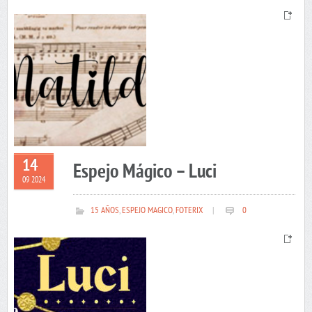
14
Espejo Mágico – Luci
09 2024
15 AÑOS
,
ESPEJO MAGICO
,
FOTERIX
|
0