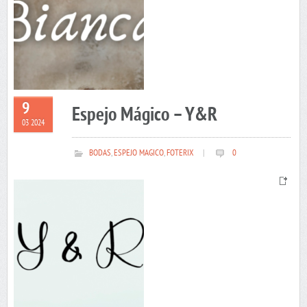
9
Espejo Mágico – Y&R
03 2024
BODAS
,
ESPEJO MAGICO
,
FOTERIX
|
0