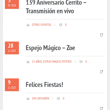
5
139 Aniversario Cerrito –
05 2026
Transmisión en vivo
OTROS EVENTOS
|
0
28
Espejo Mágico – Zoe
12 2025
15 AÑOS
,
ESPEJO MAGICO
,
FOTERIX
|
0
9
Felices Fiestas!
12 2025
SIN CATEGORÍA
|
0