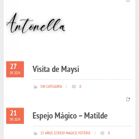
27
Visita de Maysi
09 2024
SIN CATEGORÍA
|
0
21
Espejo Mágico – Matilde
09 2024
15 AÑOS
,
ESPEJO MAGICO
,
FOTERIX
|
0