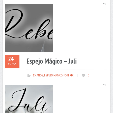
24
Espejo Mágico – Juli
05 2025
15 AÑOS
,
ESPEJO MAGICO
,
FOTERIX
|
0