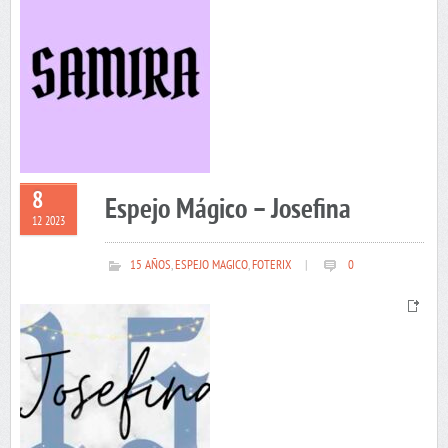
8
Espejo Mágico – Josefina
12 2023
15 AÑOS
,
ESPEJO MAGICO
,
FOTERIX
|
0