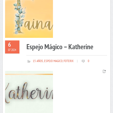
6
Espejo Mágico – Katherine
07 2024
15 AÑOS
,
ESPEJO MAGICO
,
FOTERIX
|
0