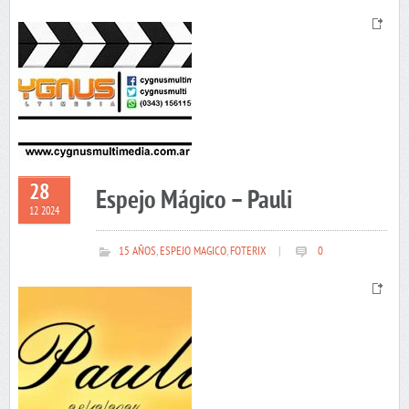
28
Espejo Mágico – Pauli
12 2024
15 AÑOS
,
ESPEJO MAGICO
,
FOTERIX
|
0