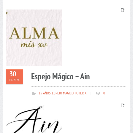
30
Espejo Mágico – Ain
04 2024
15 AÑOS
,
ESPEJO MAGICO
,
FOTERIX
|
0