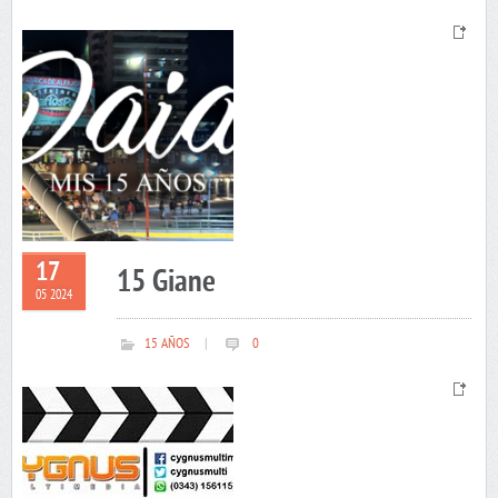
17
15 Giane
05 2024
15 AÑOS
|
0