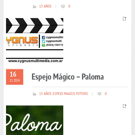
15 AÑOS
|
0
16
Espejo Mágico – Paloma
11 2024
15 AÑOS
,
ESPEJO MAGICO
,
FOTERIX
|
0