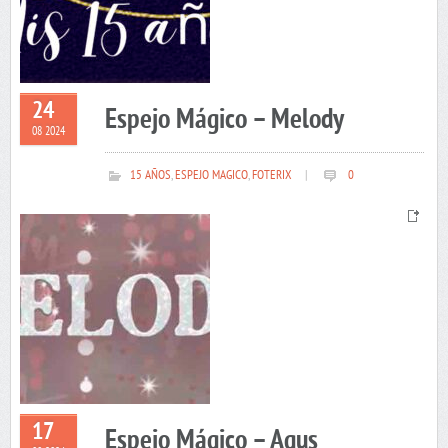
24
Espejo Mágico – Melody
08 2024
15 AÑOS
,
ESPEJO MAGICO
,
FOTERIX
|
0
17
Espejo Mágico – Agus