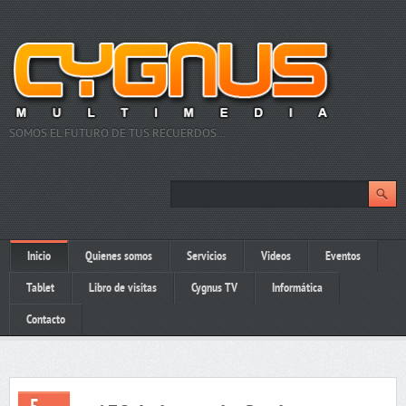
SOMOS EL FUTURO DE TUS RECUERDOS…
Inicio
Quienes somos
Servicios
Videos
Eventos
Tablet
Libro de visitas
Cygnus TV
Informática
Contacto