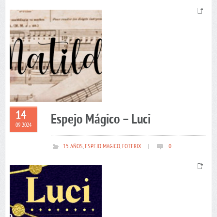
14
Espejo Mágico – Luci
09 2024
15 AÑOS
,
ESPEJO MAGICO
,
FOTERIX
|
0