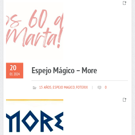
20
Espejo Mágico – More
01 2024
15 AÑOS
,
ESPEJO MAGICO
,
FOTERIX
|
0