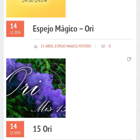
14
Espejo Mágico – Ori
12 2024
15 AÑOS
,
ESPEJO MAGICO
,
FOTERIX
|
0
14
15 Ori
12 2024