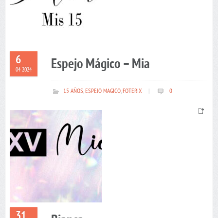
6
Espejo Mágico – Mia
04 2024
15 AÑOS
,
ESPEJO MAGICO
,
FOTERIX
|
0
31