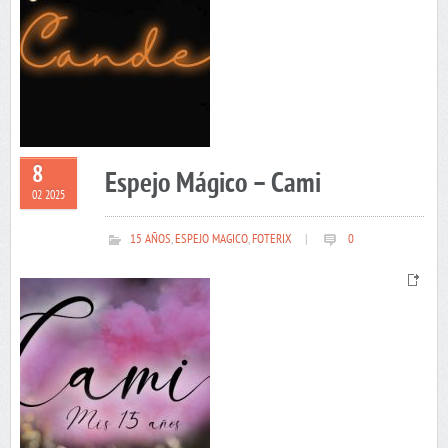
8
Espejo Mágico – Cami
02 2025
15 AÑOS
,
ESPEJO MAGICO
,
FOTERIX
|
0