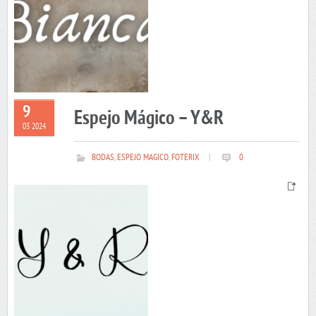
9
Espejo Mágico – Y&R
03 2024
BODAS
,
ESPEJO MAGICO
,
FOTERIX
|
0