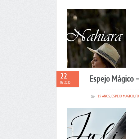
22
Espejo Mágico –
03 2025
15 AÑOS
,
ESPEJO MAGICO
,
FO