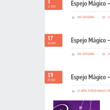
1
Espejo Mágico 
11 2025
SIN CATEGORÍA
|
0
17
Espejo Mágico –
10 2025
SIN CATEGORÍA
|
0
19
Espejo Mágico –
07 2025
15 AÑOS
,
ESPEJO MAGICO
,
FO