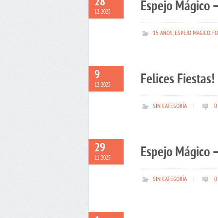
28
Espejo Mágico –
12 2025
15 AÑOS
,
ESPEJO MAGICO
,
FO
9
Felices Fiestas!
12 2025
SIN CATEGORÍA
|
0
29
Espejo Mágico –
11 2025
SIN CATEGORÍA
|
0