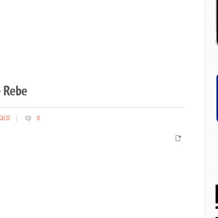
– Rebe
GICO
|
0