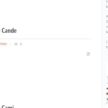
t
L
P
D
s
– Cande
L
C
TERIX
|
0
c