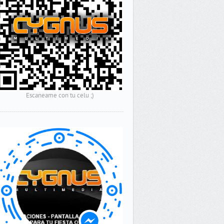
Escaneame con tu celu ;)