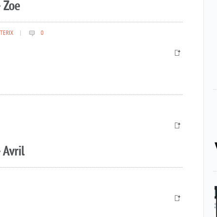
 Zoe
TERIX
|
0
 Avril