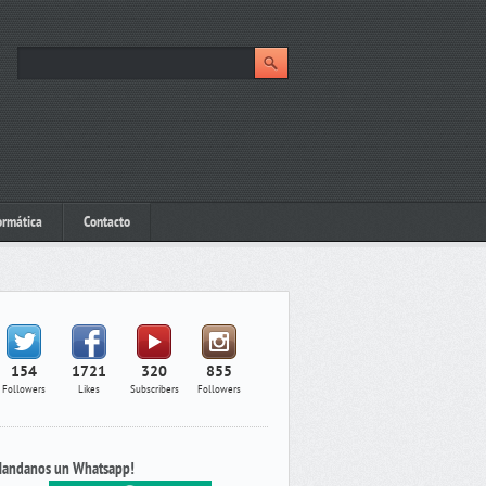
ormática
Contacto
154
1721
320
855
Followers
Likes
Subscribers
Followers
andanos un Whatsapp!