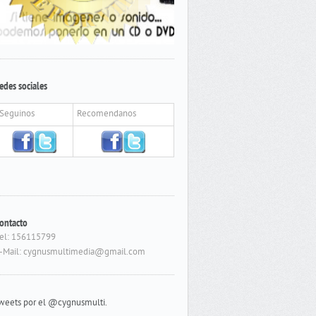
edes sociales
Seguinos
Recomendanos
ontacto
el: 156115799
-Mail: cygnusmultimedia@gmail.com
weets por el @cygnusmulti.