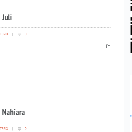
 Juli
TERIX
|
0
– Nahiara
TERIX
|
0