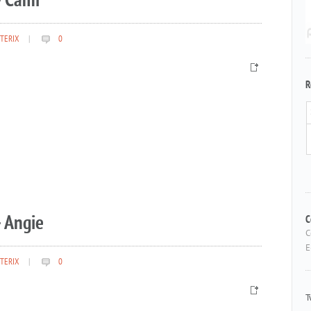
– Cami
TERIX
|
0
R
 Angie
C
C
E
TERIX
|
0
T