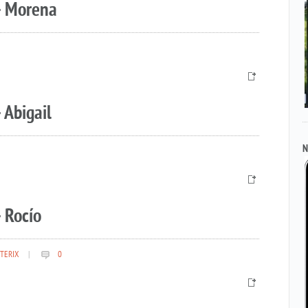
– Morena
 Abigail
N
 Rocío
TERIX
|
0