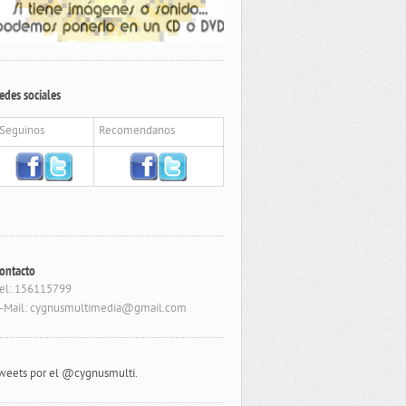
edes sociales
Seguinos
Recomendanos
ontacto
el: 156115799
-Mail: cygnusmultimedia@gmail.com
weets por el @cygnusmulti.