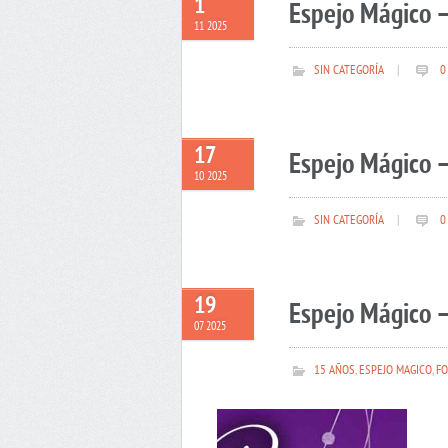
1
Espejo Mágico 
11 2025
SIN CATEGORÍA
|
0
17
Espejo Mágico –
10 2025
SIN CATEGORÍA
|
0
19
Espejo Mágico –
07 2025
15 AÑOS
,
ESPEJO MAGICO
,
FO