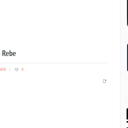
– Rebe
GICO
|
0