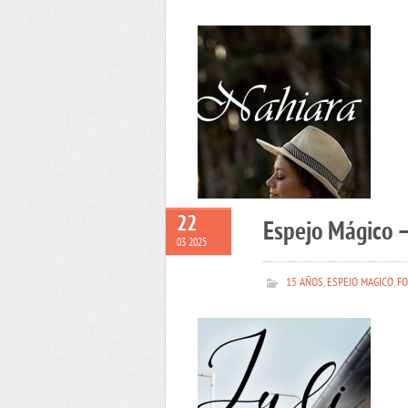
22
Espejo Mágico –
03 2025
15 AÑOS
,
ESPEJO MAGICO
,
FO