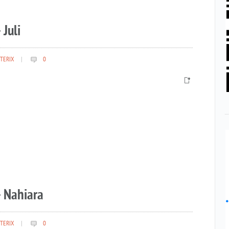
 Juli
TERIX
|
0
– Nahiara
TERIX
|
0