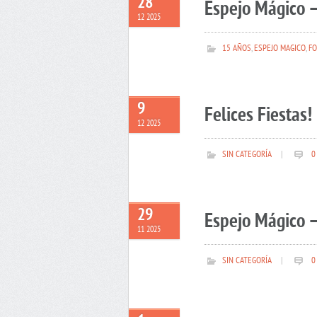
28
Espejo Mágico –
12 2025
15 AÑOS
,
ESPEJO MAGICO
,
FO
9
Felices Fiestas!
12 2025
SIN CATEGORÍA
|
0
29
Espejo Mágico –
11 2025
SIN CATEGORÍA
|
0