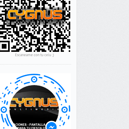
Escaneame con tu celu ;)