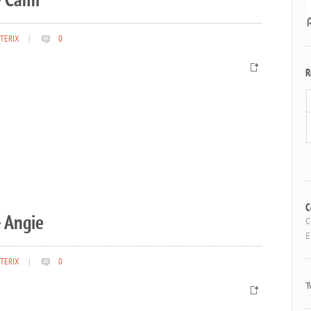
– Cami
TERIX
|
0
R
 Angie
C
C
E
TERIX
|
0
T