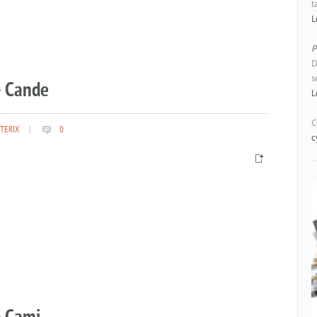
t
L
P
D
s
– Cande
L
C
TERIX
|
0
c