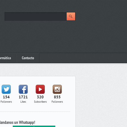
ormática
Contacto
154
1721
320
855
Followers
Likes
Subscribers
Followers
andanos un Whatsapp!