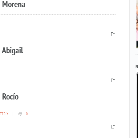
– Morena
 Abigail
N
 Rocío
TERIX
|
0