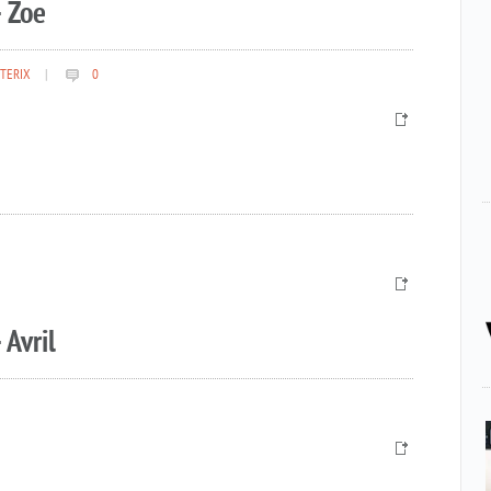
 Zoe
TERIX
|
0
 Avril