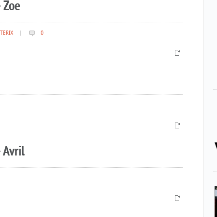
 Zoe
TERIX
|
0
 Avril