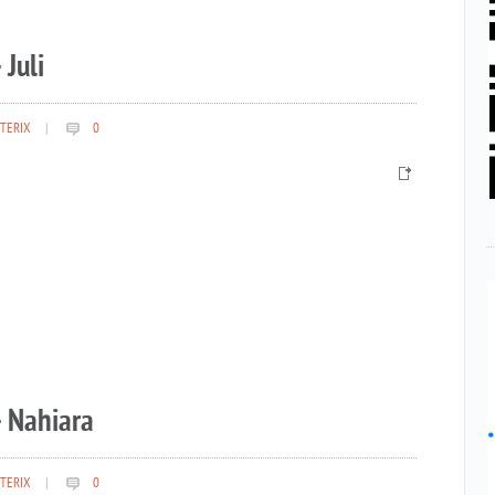
 Juli
TERIX
|
0
– Nahiara
TERIX
|
0