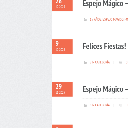
28
Espejo Mágico –
12 2025
15 AÑOS
,
ESPEJO MAGICO
,
FO
9
Felices Fiestas!
12 2025
SIN CATEGORÍA
|
0
29
Espejo Mágico –
11 2025
SIN CATEGORÍA
|
0