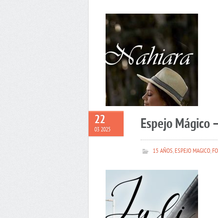
22
Espejo Mágico –
03 2025
15 AÑOS
,
ESPEJO MAGICO
,
FO