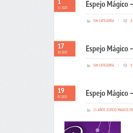
1
Espejo Mágico 
11 2025
SIN CATEGORÍA
|
0
17
Espejo Mágico –
10 2025
SIN CATEGORÍA
|
0
19
Espejo Mágico –
07 2025
15 AÑOS
,
ESPEJO MAGICO
,
FO