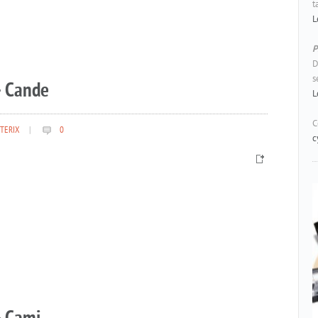
t
L
P
D
s
– Cande
L
C
TERIX
|
0
c