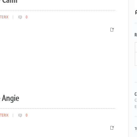
– Cami
TERIX
|
0
R
 Angie
C
C
E
TERIX
|
0
T