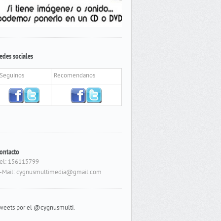
edes sociales
Seguinos
Recomendanos
ontacto
el: 156115799
-Mail: cygnusmultimedia@gmail.com
weets por el @cygnusmulti.