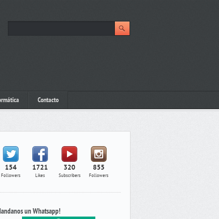
ormática
Contacto
154
1721
320
855
Followers
Likes
Subscribers
Followers
andanos un Whatsapp!