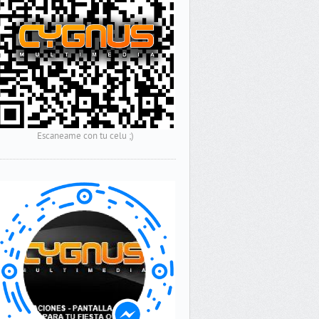
Escaneame con tu celu ;)