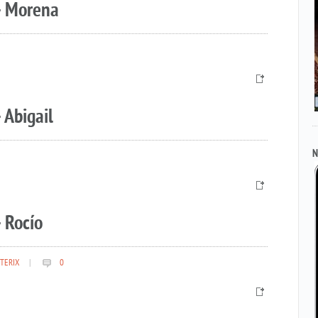
– Morena
 Abigail
N
 Rocío
TERIX
|
0