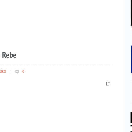
– Rebe
GICO
|
0