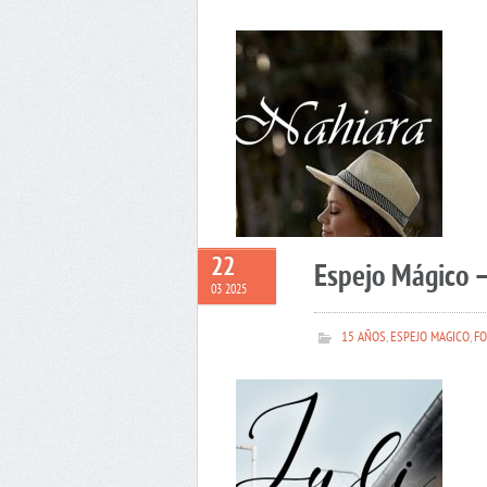
22
Espejo Mágico –
03 2025
15 AÑOS
,
ESPEJO MAGICO
,
FO