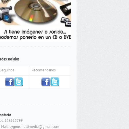
edes sociales
Seguinos
Recomendanos
ontacto
el: 156115799