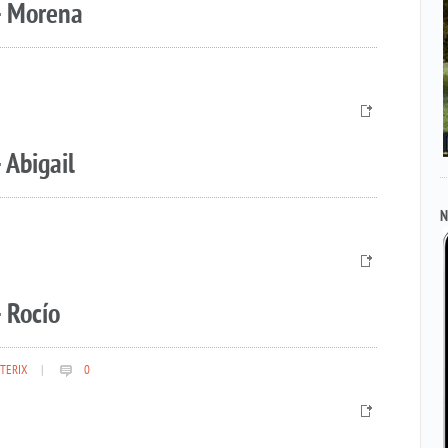
– Morena
 Abigail
N
 Rocío
TERIX
|
0