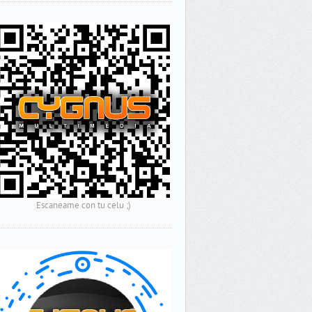
Escaneame con tu celu ;)