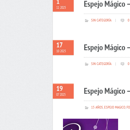
1
Espejo Mágico 
11 2025
SIN CATEGORÍA
|
0
17
Espejo Mágico –
10 2025
SIN CATEGORÍA
|
0
19
Espejo Mágico –
07 2025
15 AÑOS
,
ESPEJO MAGICO
,
FO