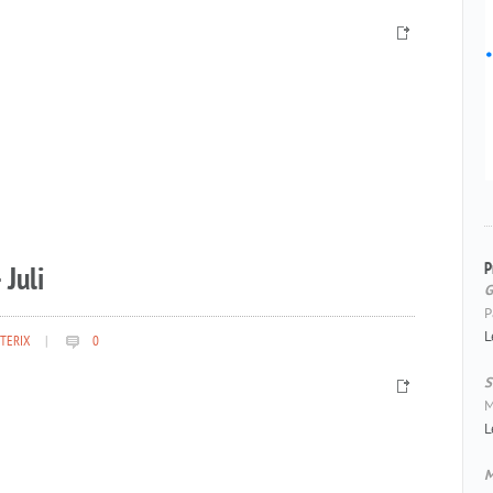
P
 Juli
G
P
L
TERIX
|
0
S
M
L
M