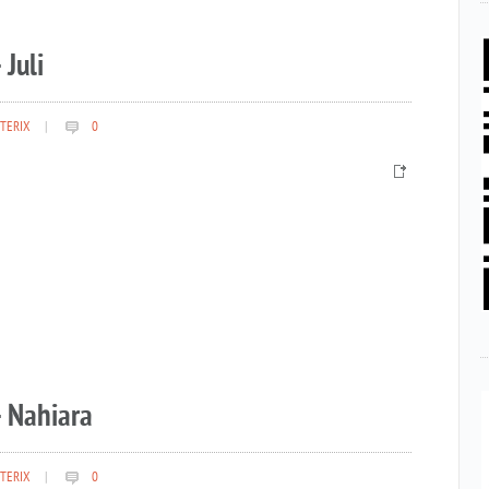
 Juli
TERIX
|
0
– Nahiara
TERIX
|
0