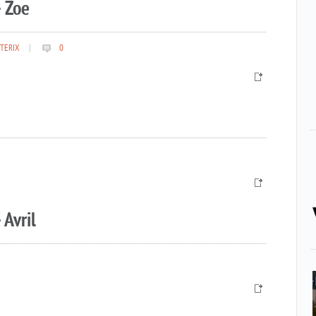
 Zoe
TERIX
|
0
 Avril