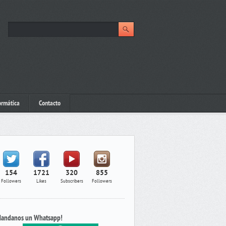
ormática
Contacto
154
1721
320
855
Followers
Likes
Subscribers
Followers
andanos un Whatsapp!