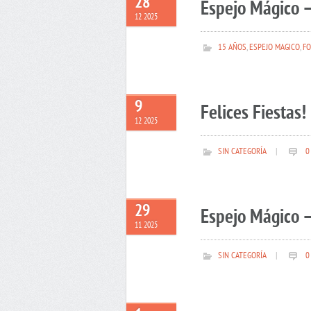
28
Espejo Mágico –
12 2025
15 AÑOS
,
ESPEJO MAGICO
,
FO
9
Felices Fiestas!
12 2025
SIN CATEGORÍA
|
0
29
Espejo Mágico –
11 2025
SIN CATEGORÍA
|
0