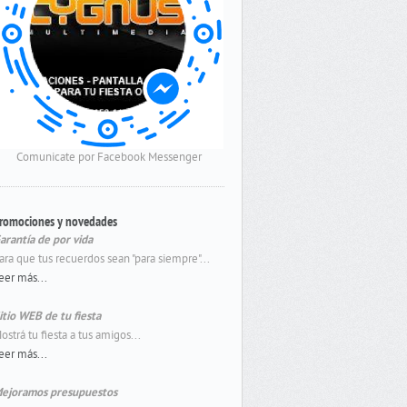
Comunicate por Facebook Messenger
romociones y novedades
arantía de por vida
ara que tus recuerdos sean "para siempre"...
eer más...
itio WEB de tu fiesta
ostrá tu fiesta a tus amigos...
eer más...
ejoramos presupuestos