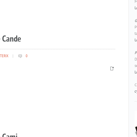
M
L
G
P
t
– Cande
L
P
TERIX
|
0
D
s
L
C
c