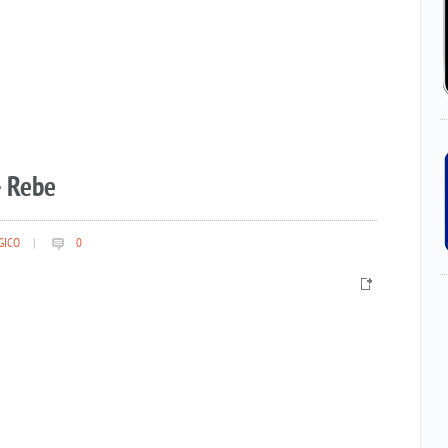
– Rebe
GICO
|
0