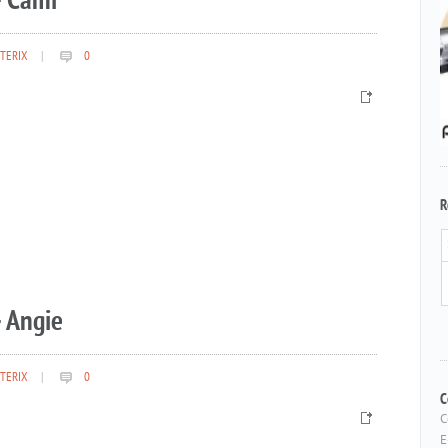
– Cami
TERIX
|
0
R
 Angie
TERIX
|
0
C
C