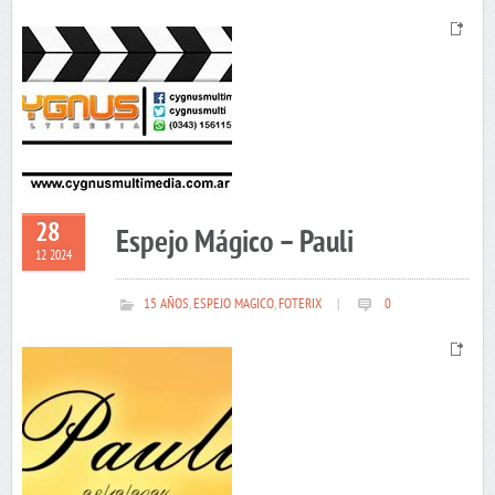
28
Espejo Mágico – Pauli
12 2024
15 AÑOS
,
ESPEJO MAGICO
,
FOTERIX
|
0