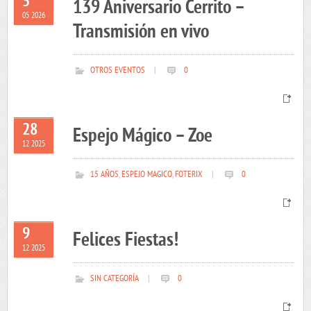
5
139 Aniversario Cerrito –
05 2026
Transmisión en vivo
OTROS EVENTOS
|
0
28
Espejo Mágico – Zoe
12 2025
15 AÑOS
,
ESPEJO MAGICO
,
FOTERIX
|
0
9
Felices Fiestas!
12 2025
SIN CATEGORÍA
|
0