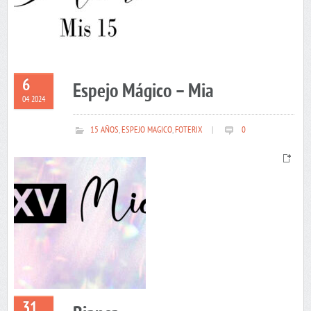
6
Espejo Mágico – Mia
04 2024
15 AÑOS
,
ESPEJO MAGICO
,
FOTERIX
|
0
31