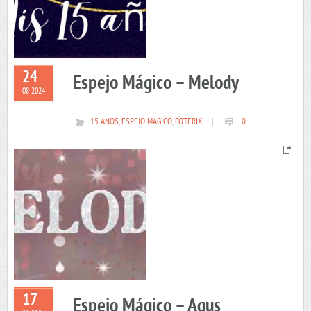
24
Espejo Mágico – Melody
08 2024
15 AÑOS
,
ESPEJO MAGICO
,
FOTERIX
|
0
17
Espejo Mágico – Agus