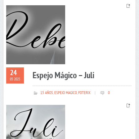
24
Espejo Mágico – Juli
05 2025
15 AÑOS
,
ESPEJO MAGICO
,
FOTERIX
|
0