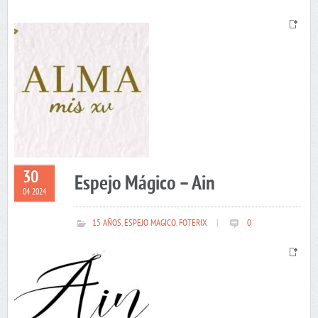
30
Espejo Mágico – Ain
04 2024
15 AÑOS
,
ESPEJO MAGICO
,
FOTERIX
|
0