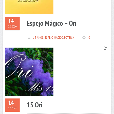
14
Espejo Mágico – Ori
12 2024
15 AÑOS
,
ESPEJO MAGICO
,
FOTERIX
|
0
14
15 Ori
12 2024