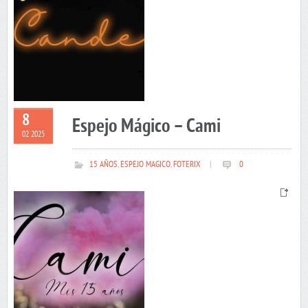
8
Espejo Mágico – Cami
02 2025
15 AÑOS
,
ESPEJO MAGICO
,
FOTERIX
|
0