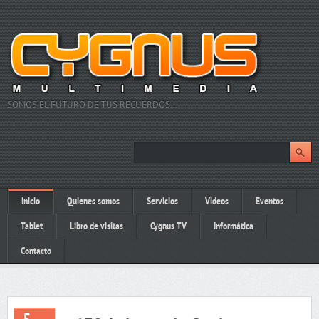
SOMOS EL FUTURO DE TUS RECUERDOS…
Inicio
Quienes somos
Servicios
Videos
Eventos
Tablet
Libro de visitas
Cygnus TV
Informática
Contacto