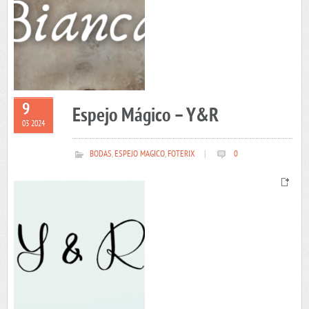
9
Espejo Mágico – Y&R
03 2024
BODAS
,
ESPEJO MAGICO
,
FOTERIX
|
0