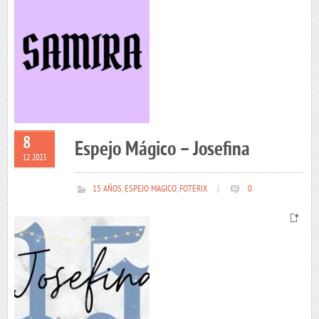
8
Espejo Mágico – Josefina
12 2023
15 AÑOS
,
ESPEJO MAGICO
,
FOTERIX
|
0