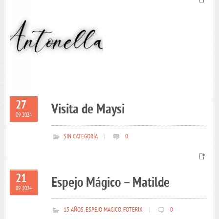
27
Visita de Maysi
09 2024
SIN CATEGORÍA
|
0
21
Espejo Mágico – Matilde
09 2024
15 AÑOS
,
ESPEJO MAGICO
,
FOTERIX
|
0