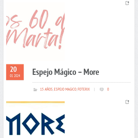
20
Espejo Mágico – More
01 2024
15 AÑOS
,
ESPEJO MAGICO
,
FOTERIX
|
0