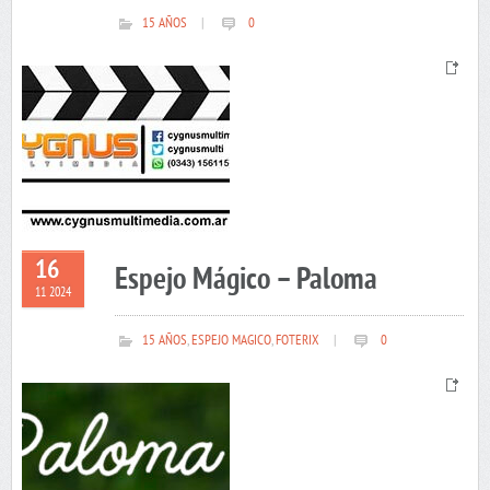
15 AÑOS
|
0
16
Espejo Mágico – Paloma
11 2024
15 AÑOS
,
ESPEJO MAGICO
,
FOTERIX
|
0