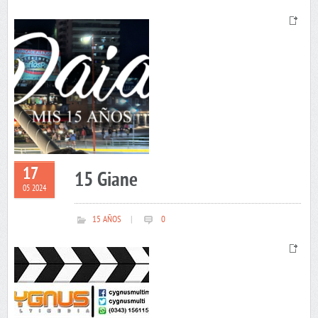
17
15 Giane
05 2024
15 AÑOS
|
0