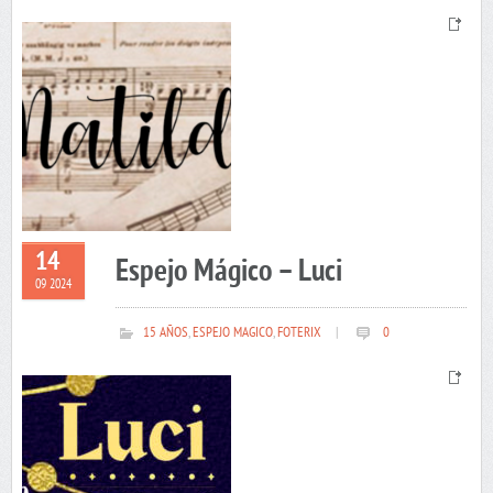
14
Espejo Mágico – Luci
09 2024
15 AÑOS
,
ESPEJO MAGICO
,
FOTERIX
|
0