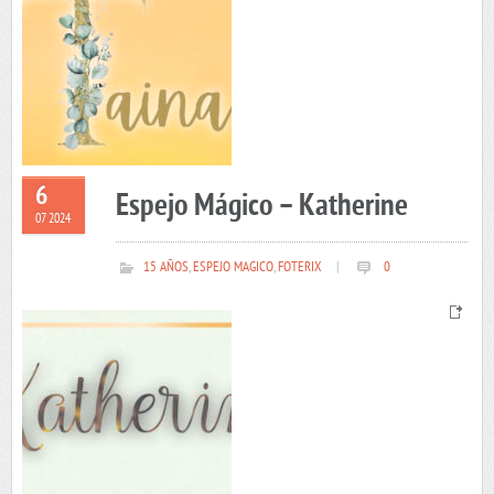
6
Espejo Mágico – Katherine
07 2024
15 AÑOS
,
ESPEJO MAGICO
,
FOTERIX
|
0