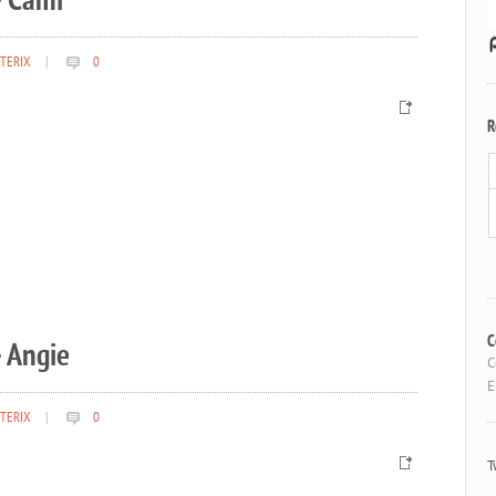
– Cami
TERIX
|
0
R
 Angie
C
C
E
TERIX
|
0
T