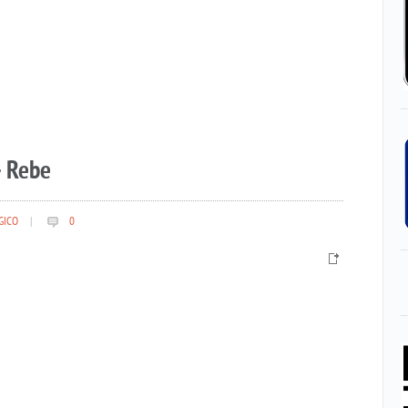
– Rebe
GICO
|
0