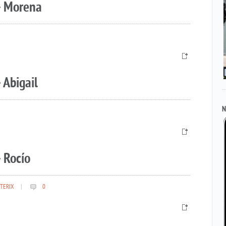
– Morena
 Abigail
N
 Rocío
TERIX
|
0