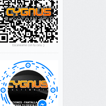
Escaneame con tu celu ;)