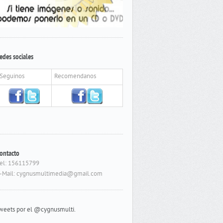
edes sociales
Seguinos
Recomendanos
ontacto
el: 156115799
-Mail: cygnusmultimedia@gmail.com
weets por el @cygnusmulti.