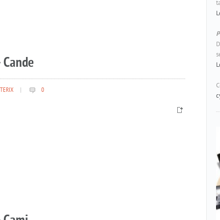
t
L
P
D
s
– Cande
L
C
TERIX
|
0
c