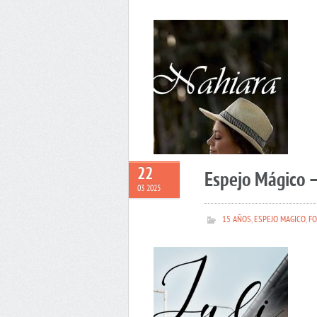
22
Espejo Mágico –
03 2025
15 AÑOS
,
ESPEJO MAGICO
,
FO