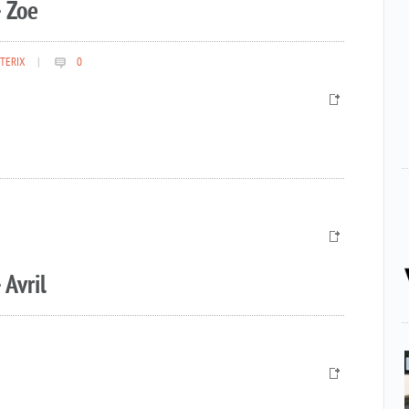
 Zoe
TERIX
|
0
 Avril