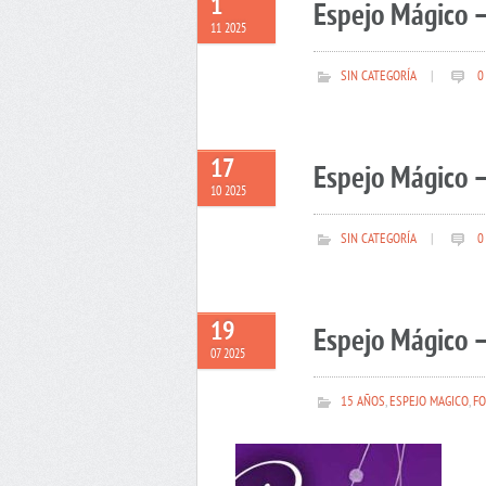
1
Espejo Mágico 
11 2025
SIN CATEGORÍA
|
0
17
Espejo Mágico –
10 2025
SIN CATEGORÍA
|
0
19
Espejo Mágico –
07 2025
15 AÑOS
,
ESPEJO MAGICO
,
FO