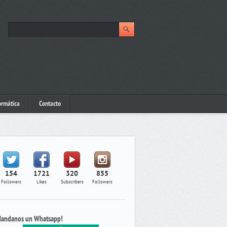
ormática
Contacto
154
1721
320
855
Followers
Likes
Subscribers
Followers
andanos un Whatsapp!