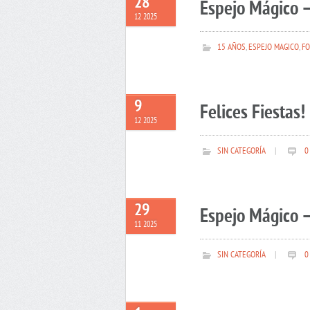
28
Espejo Mágico –
12 2025
15 AÑOS
,
ESPEJO MAGICO
,
FO
9
Felices Fiestas!
12 2025
SIN CATEGORÍA
|
0
29
Espejo Mágico –
11 2025
SIN CATEGORÍA
|
0