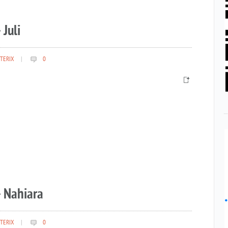
 Juli
TERIX
|
0
– Nahiara
TERIX
|
0