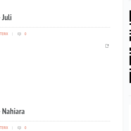
 Juli
TERIX
|
0
– Nahiara
TERIX
|
0