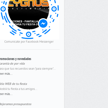
Comunicate por Facebook Messenger
romociones y novedades
arantía de por vida
ara que tus recuerdos sean "para siempre"...
eer más...
itio WEB de tu fiesta
ostrá tu fiesta a tus amigos...
eer más...
ejoramos presupuestos