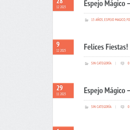
28
Espejo Mágico –
12 2025
15 AÑOS
,
ESPEJO MAGICO
,
FO
9
Felices Fiestas!
12 2025
SIN CATEGORÍA
|
0
29
Espejo Mágico –
11 2025
SIN CATEGORÍA
|
0