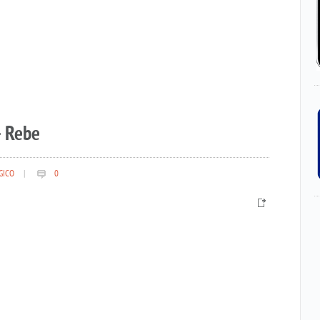
– Rebe
GICO
|
0