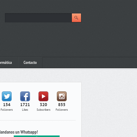
ormática
Contacto
154
1721
320
855
Followers
Likes
Subscribers
Followers
andanos un Whatsapp!