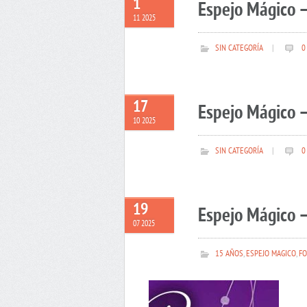
1
Espejo Mágico 
11 2025
SIN CATEGORÍA
|
0
17
Espejo Mágico –
10 2025
SIN CATEGORÍA
|
0
19
Espejo Mágico –
07 2025
15 AÑOS
,
ESPEJO MAGICO
,
FO