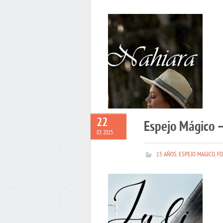
22
Espejo Mágico –
03 2025
15 AÑOS
,
ESPEJO MAGICO
,
FO