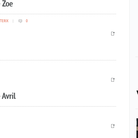
 Zoe
TERIX
|
0
 Avril