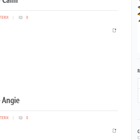
– Cami
TERIX
|
0
R
 Angie
TERIX
|
0
C
C