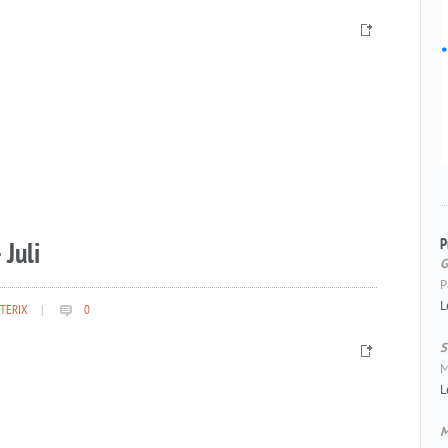
P
 Juli
G
P
L
TERIX
|
0
S
M
L
M