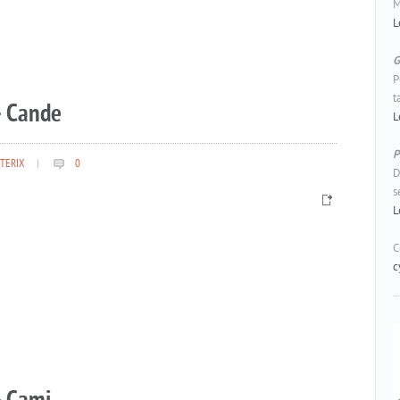
M
L
G
P
t
– Cande
L
P
TERIX
|
0
D
s
L
C
c