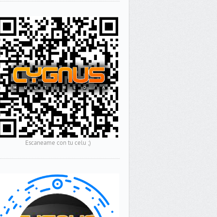
Escaneame con tu celu ;)