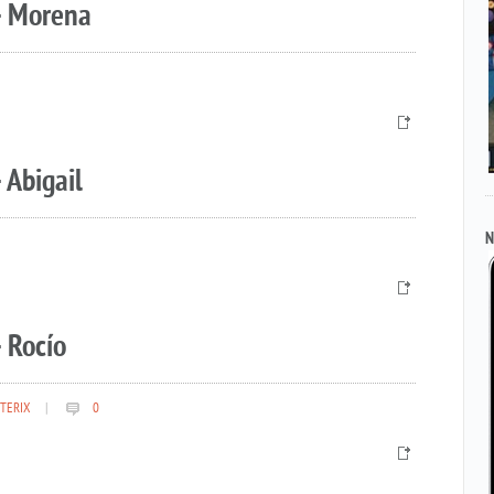
– Morena
 Abigail
N
 Rocío
TERIX
|
0