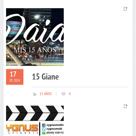
17
15 Giane
05 2024
15 AÑOS
|
0