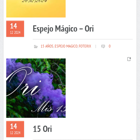
14
Espejo Mágico – Ori
12 2024
15 AÑOS
,
ESPEJO MAGICO
,
FOTERIX
|
0
14
15 Ori
12 2024