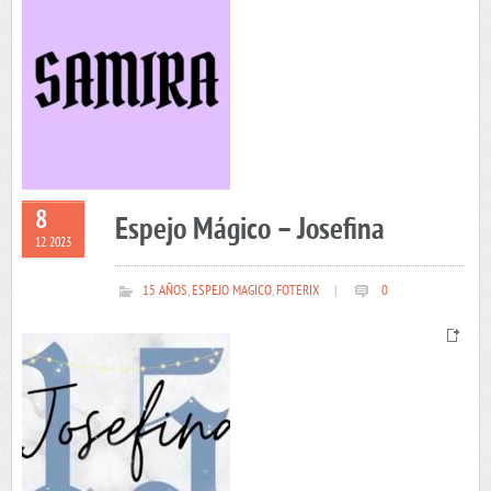
8
Espejo Mágico – Josefina
12 2023
15 AÑOS
,
ESPEJO MAGICO
,
FOTERIX
|
0