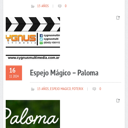
15 AÑOS
|
0
16
Espejo Mágico – Paloma
11 2024
15 AÑOS
,
ESPEJO MAGICO
,
FOTERIX
|
0