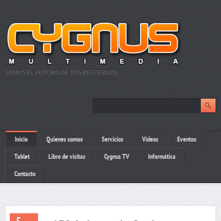
SOMOS EL FUTURO DE TUS RECUERDOS…
Inicio
Quienes somos
Servicios
Videos
Eventos
Tablet
Libro de visitas
Cygnus TV
Informática
Contacto