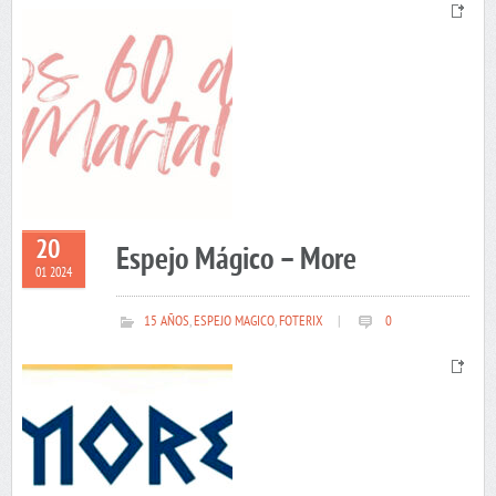
20
Espejo Mágico – More
01 2024
15 AÑOS
,
ESPEJO MAGICO
,
FOTERIX
|
0