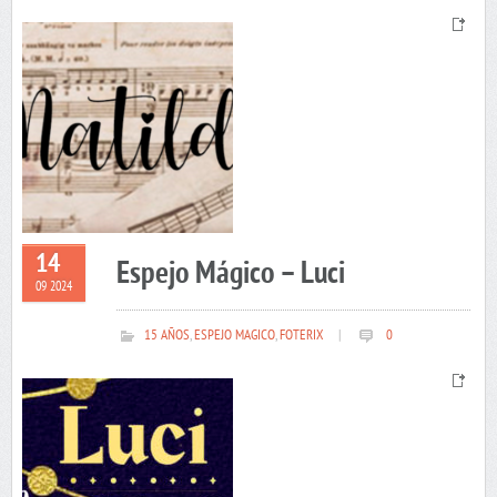
14
Espejo Mágico – Luci
09 2024
15 AÑOS
,
ESPEJO MAGICO
,
FOTERIX
|
0