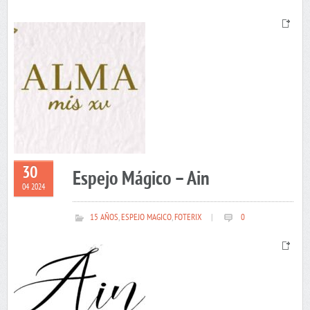
30
Espejo Mágico – Ain
04 2024
15 AÑOS
,
ESPEJO MAGICO
,
FOTERIX
|
0