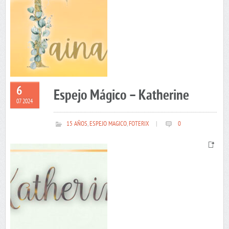
6
Espejo Mágico – Katherine
07 2024
15 AÑOS
,
ESPEJO MAGICO
,
FOTERIX
|
0