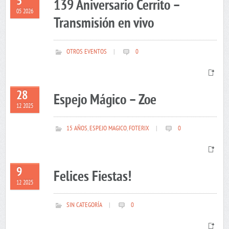
5
139 Aniversario Cerrito –
05 2026
Transmisión en vivo
OTROS EVENTOS
|
0
28
Espejo Mágico – Zoe
12 2025
15 AÑOS
,
ESPEJO MAGICO
,
FOTERIX
|
0
9
Felices Fiestas!
12 2025
SIN CATEGORÍA
|
0