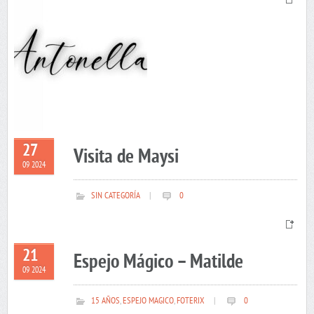
27
Visita de Maysi
09 2024
SIN CATEGORÍA
|
0
21
Espejo Mágico – Matilde
09 2024
15 AÑOS
,
ESPEJO MAGICO
,
FOTERIX
|
0