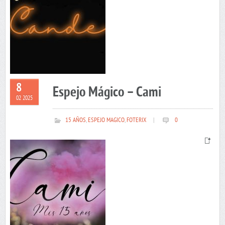
8
Espejo Mágico – Cami
02 2025
15 AÑOS
,
ESPEJO MAGICO
,
FOTERIX
|
0