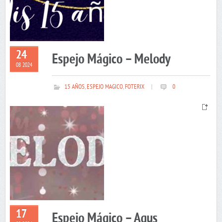
24
Espejo Mágico – Melody
08 2024
15 AÑOS
,
ESPEJO MAGICO
,
FOTERIX
|
0
17
Espejo Mágico – Agus