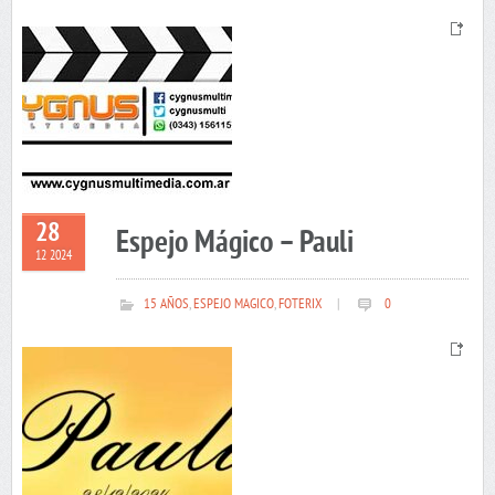
28
Espejo Mágico – Pauli
12 2024
15 AÑOS
,
ESPEJO MAGICO
,
FOTERIX
|
0