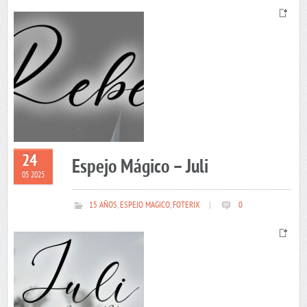
24
Espejo Mágico – Juli
05 2025
15 AÑOS
,
ESPEJO MAGICO
,
FOTERIX
|
0