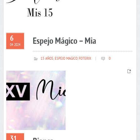
6
Espejo Mágico – Mia
04 2024
15 AÑOS
,
ESPEJO MAGICO
,
FOTERIX
|
0
31