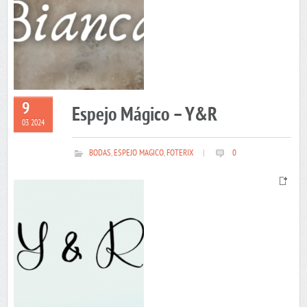
9
Espejo Mágico – Y&R
03 2024
BODAS
,
ESPEJO MAGICO
,
FOTERIX
|
0