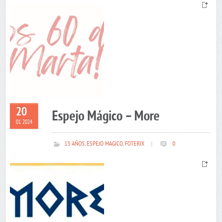
20
Espejo Mágico – More
01 2024
15 AÑOS
,
ESPEJO MAGICO
,
FOTERIX
|
0