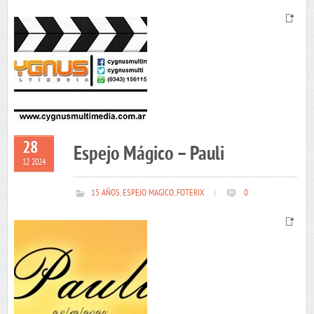
28
Espejo Mágico – Pauli
12 2024
15 AÑOS
,
ESPEJO MAGICO
,
FOTERIX
|
0