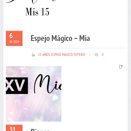
6
Espejo Mágico – Mia
04 2024
15 AÑOS
,
ESPEJO MAGICO
,
FOTERIX
|
0
31