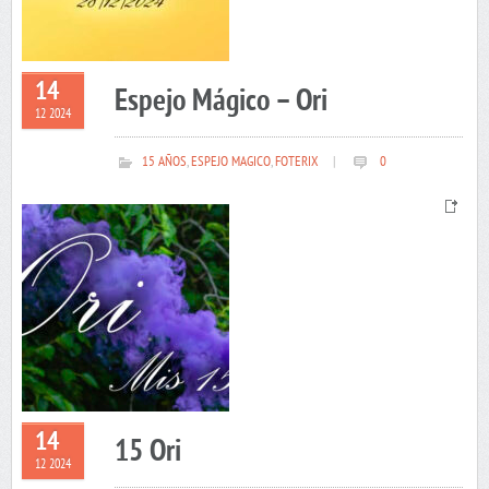
14
Espejo Mágico – Ori
12 2024
15 AÑOS
,
ESPEJO MAGICO
,
FOTERIX
|
0
14
15 Ori
12 2024