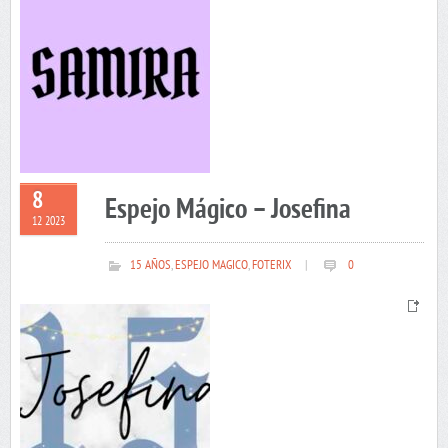
8
Espejo Mágico – Josefina
12 2023
15 AÑOS
,
ESPEJO MAGICO
,
FOTERIX
|
0