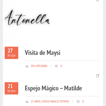
27
Visita de Maysi
09 2024
SIN CATEGORÍA
|
0
21
Espejo Mágico – Matilde
09 2024
15 AÑOS
,
ESPEJO MAGICO
,
FOTERIX
|
0