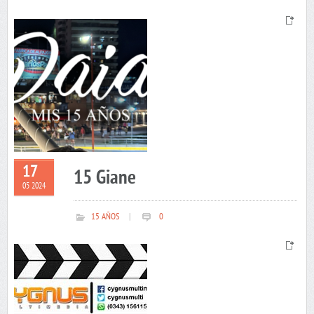
17
15 Giane
05 2024
15 AÑOS
|
0