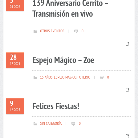
5
139 Aniversario Cerrito –
05 2026
Transmisión en vivo
OTROS EVENTOS
|
0
28
Espejo Mágico – Zoe
12 2025
15 AÑOS
,
ESPEJO MAGICO
,
FOTERIX
|
0
9
Felices Fiestas!
12 2025
SIN CATEGORÍA
|
0