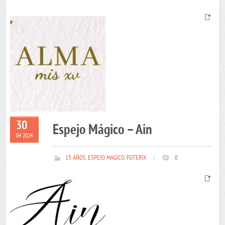
30
Espejo Mágico – Ain
04 2024
15 AÑOS
,
ESPEJO MAGICO
,
FOTERIX
|
0