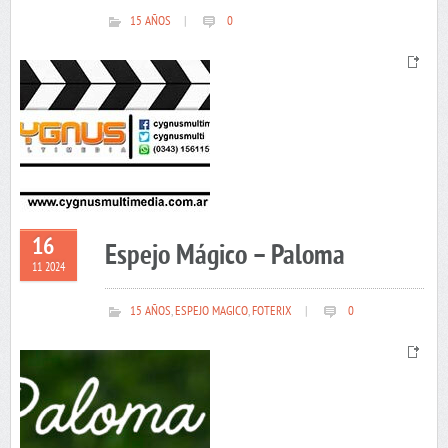
15 AÑOS
|
0
16
Espejo Mágico – Paloma
11 2024
15 AÑOS
,
ESPEJO MAGICO
,
FOTERIX
|
0