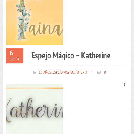
6
Espejo Mágico – Katherine
07 2024
15 AÑOS
,
ESPEJO MAGICO
,
FOTERIX
|
0