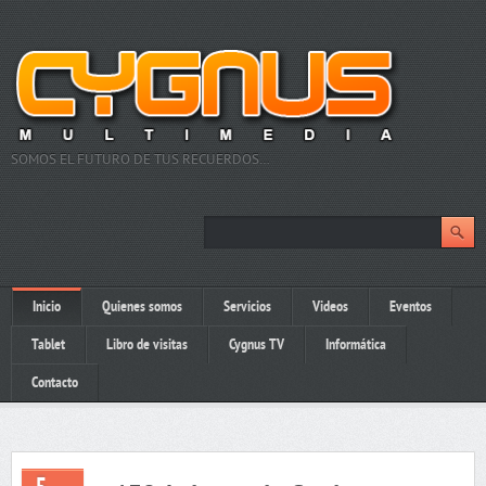
SOMOS EL FUTURO DE TUS RECUERDOS…
Inicio
Quienes somos
Servicios
Videos
Eventos
Tablet
Libro de visitas
Cygnus TV
Informática
Contacto