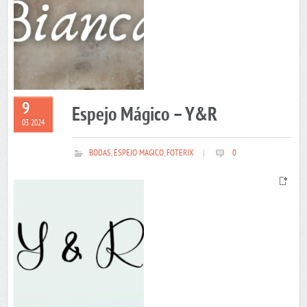
9
Espejo Mágico – Y&R
03 2024
BODAS
,
ESPEJO MAGICO
,
FOTERIX
|
0