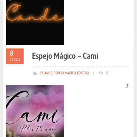
8
Espejo Mágico – Cami
02 2025
15 AÑOS
,
ESPEJO MAGICO
,
FOTERIX
|
0