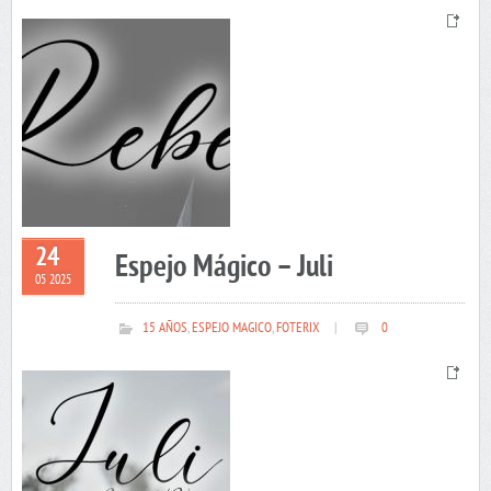
24
Espejo Mágico – Juli
05 2025
15 AÑOS
,
ESPEJO MAGICO
,
FOTERIX
|
0