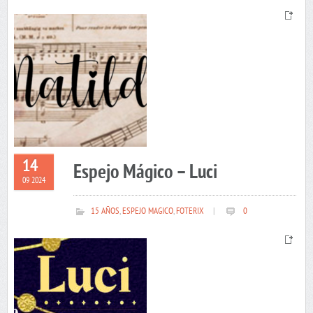
14
Espejo Mágico – Luci
09 2024
15 AÑOS
,
ESPEJO MAGICO
,
FOTERIX
|
0