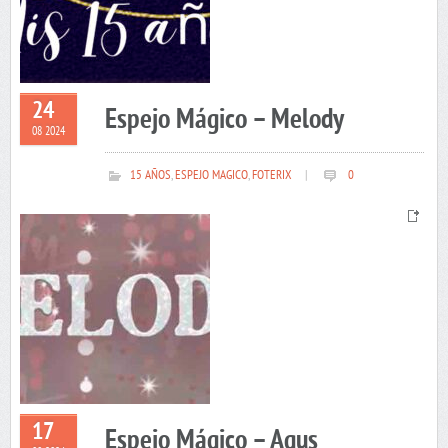
24
Espejo Mágico – Melody
08 2024
15 AÑOS
,
ESPEJO MAGICO
,
FOTERIX
|
0
17
Espejo Mágico – Agus