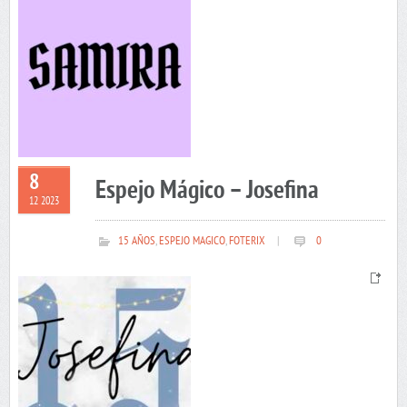
8
Espejo Mágico – Josefina
12 2023
15 AÑOS
,
ESPEJO MAGICO
,
FOTERIX
|
0