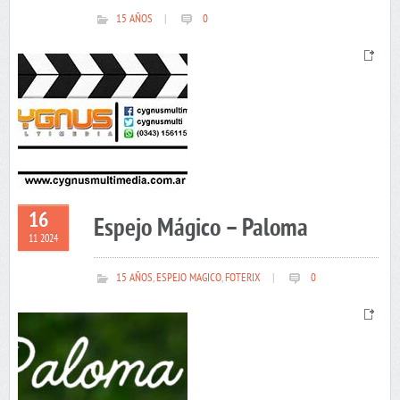
15 AÑOS
|
0
16
Espejo Mágico – Paloma
11 2024
15 AÑOS
,
ESPEJO MAGICO
,
FOTERIX
|
0