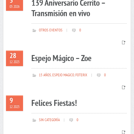
5
139 Aniversario Cerrito –
05 2026
Transmisión en vivo
OTROS EVENTOS
|
0
28
Espejo Mágico – Zoe
12 2025
15 AÑOS
,
ESPEJO MAGICO
,
FOTERIX
|
0
9
Felices Fiestas!
12 2025
SIN CATEGORÍA
|
0