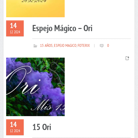
14
Espejo Mágico – Ori
12 2024
15 AÑOS
,
ESPEJO MAGICO
,
FOTERIX
|
0
14
15 Ori
12 2024