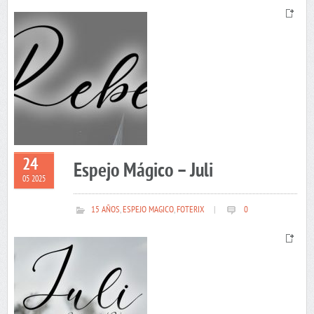
24
Espejo Mágico – Juli
05 2025
15 AÑOS
,
ESPEJO MAGICO
,
FOTERIX
|
0