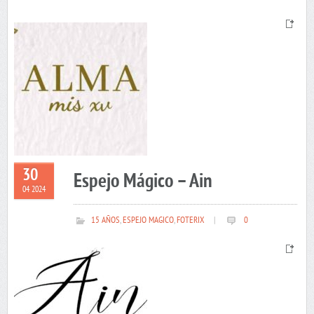
30
Espejo Mágico – Ain
04 2024
15 AÑOS
,
ESPEJO MAGICO
,
FOTERIX
|
0