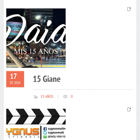
17
15 Giane
05 2024
15 AÑOS
|
0