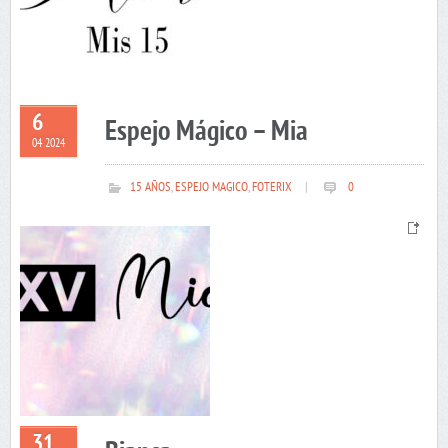
6
Espejo Mágico – Mia
04 2024
15 AÑOS
,
ESPEJO MAGICO
,
FOTERIX
|
0
31