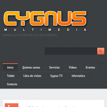
SOMOS EL FUTURO DE TUS RECUERDOS…
Inicio
Quienes somos
Servicios
Videos
Eventos
Tablet
Libro de visitas
Cygnus TV
Informática
Contacto