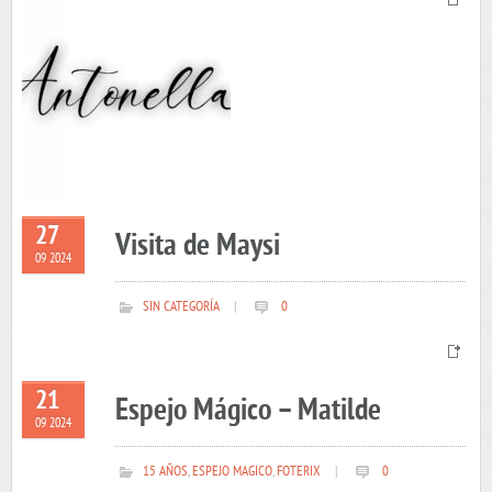
27
Visita de Maysi
09 2024
SIN CATEGORÍA
|
0
21
Espejo Mágico – Matilde
09 2024
15 AÑOS
,
ESPEJO MAGICO
,
FOTERIX
|
0