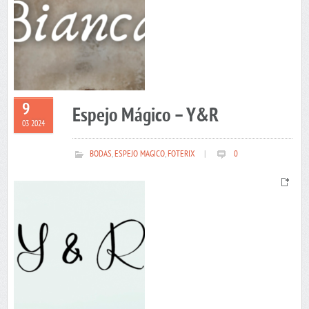
9
Espejo Mágico – Y&R
03 2024
BODAS
,
ESPEJO MAGICO
,
FOTERIX
|
0