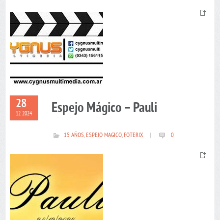
28
Espejo Mágico – Pauli
12 2024
15 AÑOS
,
ESPEJO MAGICO
,
FOTERIX
|
0