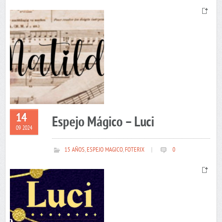
14
Espejo Mágico – Luci
09 2024
15 AÑOS
,
ESPEJO MAGICO
,
FOTERIX
|
0