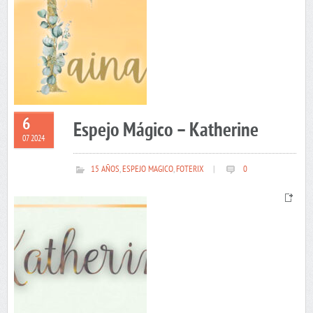
6
Espejo Mágico – Katherine
07 2024
15 AÑOS
,
ESPEJO MAGICO
,
FOTERIX
|
0