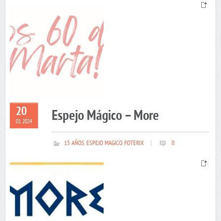
20
Espejo Mágico – More
01 2024
15 AÑOS
,
ESPEJO MAGICO
,
FOTERIX
|
0