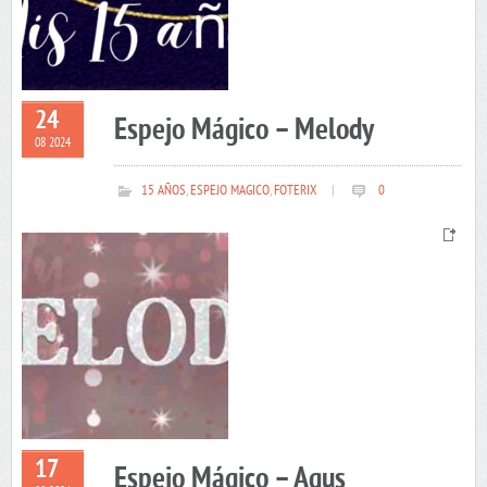
24
Espejo Mágico – Melody
08 2024
15 AÑOS
,
ESPEJO MAGICO
,
FOTERIX
|
0
17
Espejo Mágico – Agus