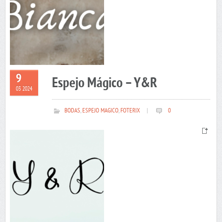
9
Espejo Mágico – Y&R
03 2024
BODAS
,
ESPEJO MAGICO
,
FOTERIX
|
0