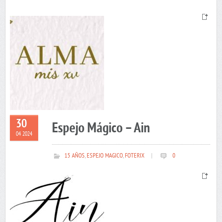
30
Espejo Mágico – Ain
04 2024
15 AÑOS
,
ESPEJO MAGICO
,
FOTERIX
|
0