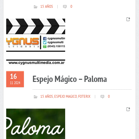
15 AÑOS
|
0
16
Espejo Mágico – Paloma
11 2024
15 AÑOS
,
ESPEJO MAGICO
,
FOTERIX
|
0