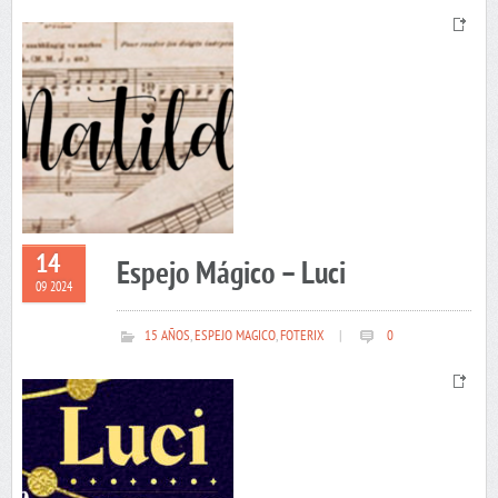
14
Espejo Mágico – Luci
09 2024
15 AÑOS
,
ESPEJO MAGICO
,
FOTERIX
|
0