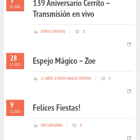
5
139 Aniversario Cerrito –
05 2026
Transmisión en vivo
OTROS EVENTOS
|
0
28
Espejo Mágico – Zoe
12 2025
15 AÑOS
,
ESPEJO MAGICO
,
FOTERIX
|
0
9
Felices Fiestas!
12 2025
SIN CATEGORÍA
|
0