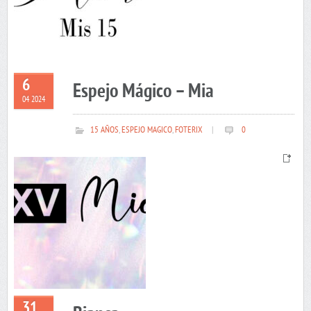
6
Espejo Mágico – Mia
04 2024
15 AÑOS
,
ESPEJO MAGICO
,
FOTERIX
|
0
31