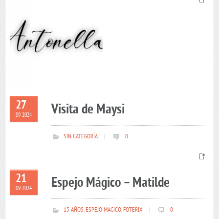
27
Visita de Maysi
09 2024
SIN CATEGORÍA
|
0
21
Espejo Mágico – Matilde
09 2024
15 AÑOS
,
ESPEJO MAGICO
,
FOTERIX
|
0