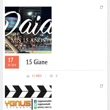
17
15 Giane
05 2024
15 AÑOS
|
0