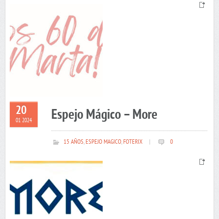
20
Espejo Mágico – More
01 2024
15 AÑOS
,
ESPEJO MAGICO
,
FOTERIX
|
0