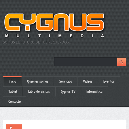
SOMOS EL FUTURO DE TUS RECUERDOS…
Inicio
Quienes somos
Servicios
Videos
Eventos
Tablet
Libro de visitas
Cygnus TV
Informática
Contacto