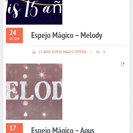
24
Espejo Mágico – Melody
08 2024
15 AÑOS
,
ESPEJO MAGICO
,
FOTERIX
|
0
17
Espejo Mágico – Agus