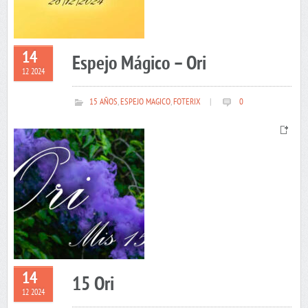
14
Espejo Mágico – Ori
12 2024
15 AÑOS
,
ESPEJO MAGICO
,
FOTERIX
|
0
14
15 Ori
12 2024