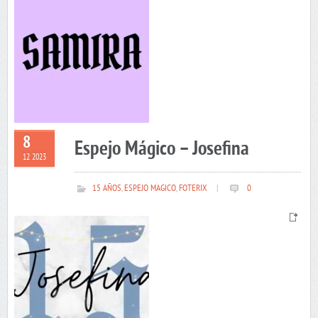
8
Espejo Mágico – Josefina
12 2023
15 AÑOS
,
ESPEJO MAGICO
,
FOTERIX
|
0