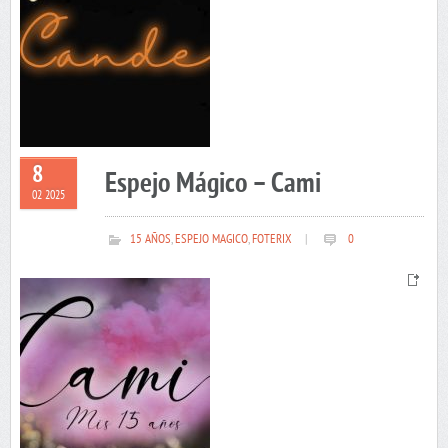
8
Espejo Mágico – Cami
02 2025
15 AÑOS
,
ESPEJO MAGICO
,
FOTERIX
|
0