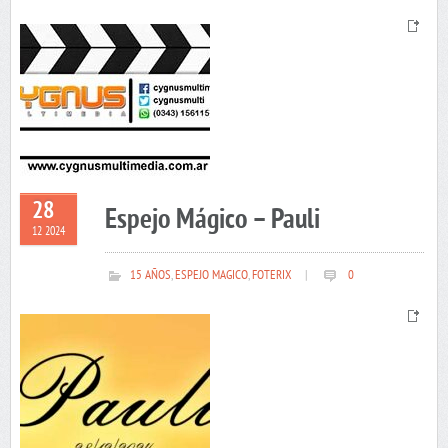
28
Espejo Mágico – Pauli
12 2024
15 AÑOS
,
ESPEJO MAGICO
,
FOTERIX
|
0