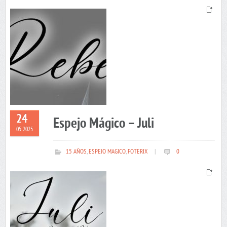
24
Espejo Mágico – Juli
05 2025
15 AÑOS
,
ESPEJO MAGICO
,
FOTERIX
|
0