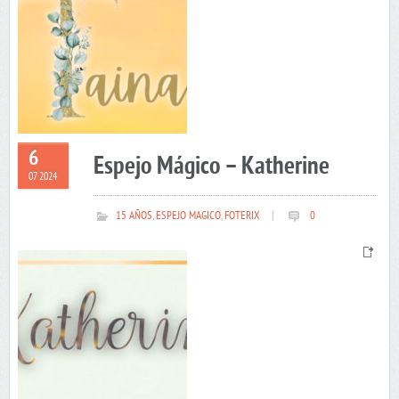
6
Espejo Mágico – Katherine
07 2024
15 AÑOS
,
ESPEJO MAGICO
,
FOTERIX
|
0