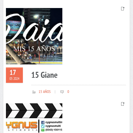
17
15 Giane
05 2024
15 AÑOS
|
0