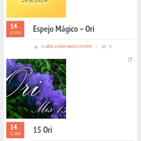
14
Espejo Mágico – Ori
12 2024
15 AÑOS
,
ESPEJO MAGICO
,
FOTERIX
|
0
14
15 Ori
12 2024