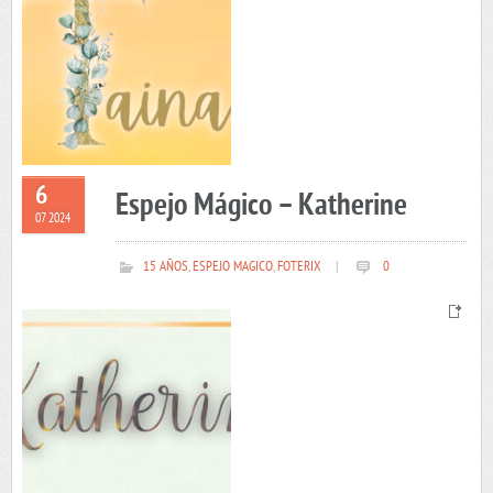
6
Espejo Mágico – Katherine
07 2024
15 AÑOS
,
ESPEJO MAGICO
,
FOTERIX
|
0