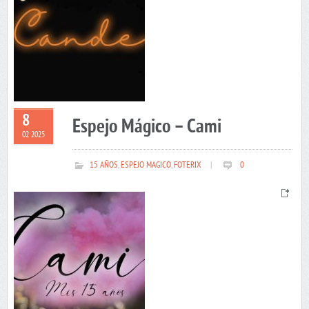
8
Espejo Mágico – Cami
02 2025
15 AÑOS
,
ESPEJO MAGICO
,
FOTERIX
|
0