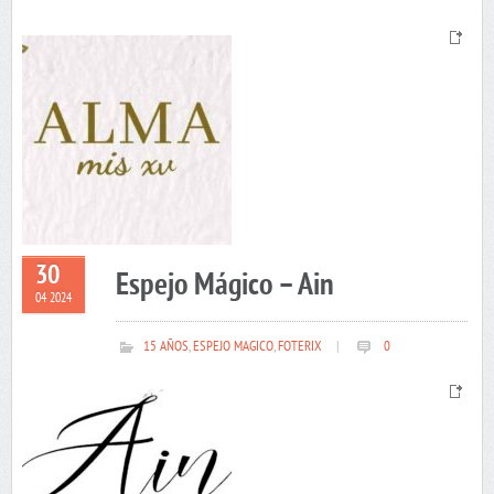
30
Espejo Mágico – Ain
04 2024
15 AÑOS
,
ESPEJO MAGICO
,
FOTERIX
|
0