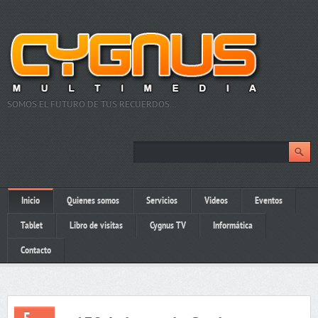
SOMOS EL FUTURO DE TUS RECUERDOS…
Inicio
Quienes somos
Servicios
Videos
Eventos
Tablet
Libro de visitas
Cygnus TV
Informática
Contacto