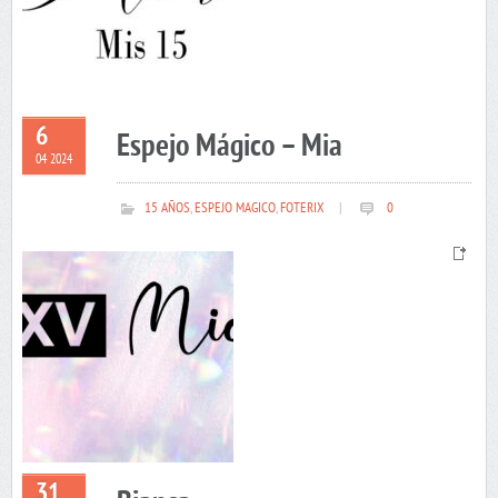
6
Espejo Mágico – Mia
04 2024
15 AÑOS
,
ESPEJO MAGICO
,
FOTERIX
|
0
31