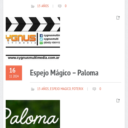
15 AÑOS
|
0
16
Espejo Mágico – Paloma
11 2024
15 AÑOS
,
ESPEJO MAGICO
,
FOTERIX
|
0