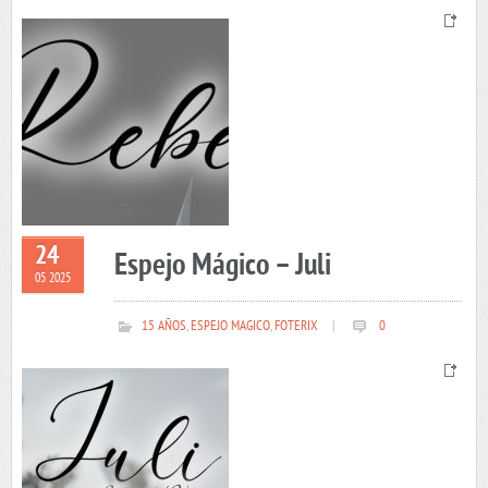
24
Espejo Mágico – Juli
05 2025
15 AÑOS
,
ESPEJO MAGICO
,
FOTERIX
|
0