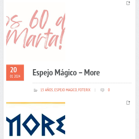
20
Espejo Mágico – More
01 2024
15 AÑOS
,
ESPEJO MAGICO
,
FOTERIX
|
0