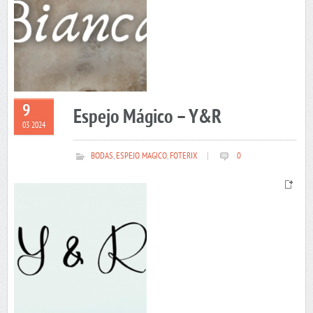
9
Espejo Mágico – Y&R
03 2024
BODAS
,
ESPEJO MAGICO
,
FOTERIX
|
0