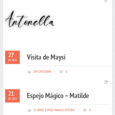
27
Visita de Maysi
09 2024
SIN CATEGORÍA
|
0
21
Espejo Mágico – Matilde
09 2024
15 AÑOS
,
ESPEJO MAGICO
,
FOTERIX
|
0