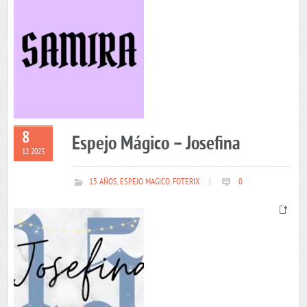
8
Espejo Mágico – Josefina
12 2023
15 AÑOS
,
ESPEJO MAGICO
,
FOTERIX
|
0