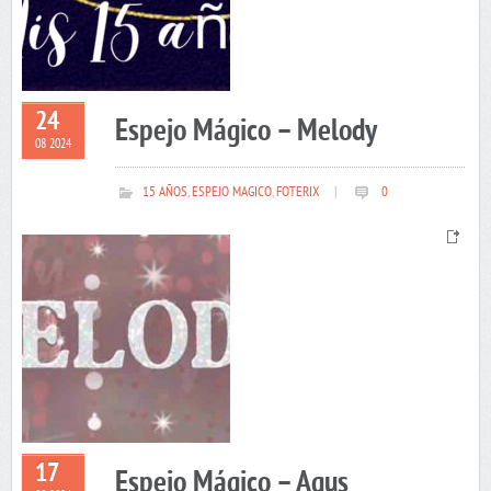
24
Espejo Mágico – Melody
08 2024
15 AÑOS
,
ESPEJO MAGICO
,
FOTERIX
|
0
17
Espejo Mágico – Agus