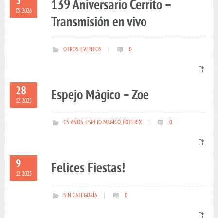
5
139 Aniversario Cerrito –
05 2026
Transmisión en vivo
OTROS EVENTOS
|
0
28
Espejo Mágico – Zoe
12 2025
15 AÑOS
,
ESPEJO MAGICO
,
FOTERIX
|
0
9
Felices Fiestas!
12 2025
SIN CATEGORÍA
|
0