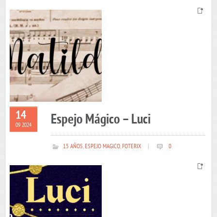
14
Espejo Mágico – Luci
09 2024
15 AÑOS
,
ESPEJO MAGICO
,
FOTERIX
|
0