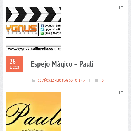
28
Espejo Mágico – Pauli
12 2024
15 AÑOS
,
ESPEJO MAGICO
,
FOTERIX
|
0