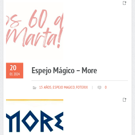
20
Espejo Mágico – More
01 2024
15 AÑOS
,
ESPEJO MAGICO
,
FOTERIX
|
0