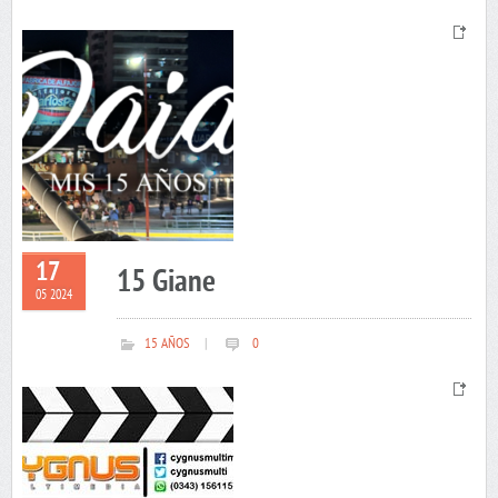
17
15 Giane
05 2024
15 AÑOS
|
0