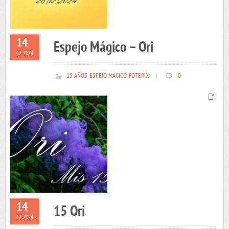
14
Espejo Mágico – Ori
12 2024
15 AÑOS
,
ESPEJO MAGICO
,
FOTERIX
|
0
14
15 Ori
12 2024