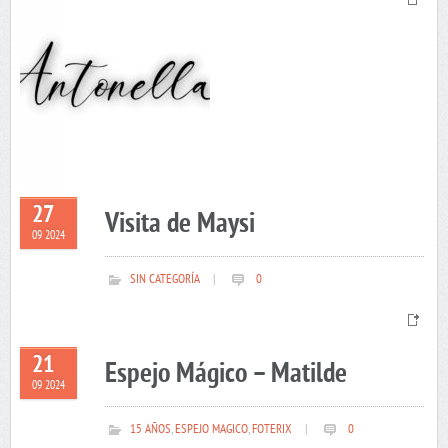
27
Visita de Maysi
09 2024
SIN CATEGORÍA
|
0
21
Espejo Mágico – Matilde
09 2024
15 AÑOS
,
ESPEJO MAGICO
,
FOTERIX
|
0