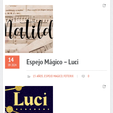
14
Espejo Mágico – Luci
09 2024
15 AÑOS
,
ESPEJO MAGICO
,
FOTERIX
|
0