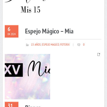
6
Espejo Mágico – Mia
04 2024
15 AÑOS
,
ESPEJO MAGICO
,
FOTERIX
|
0
31