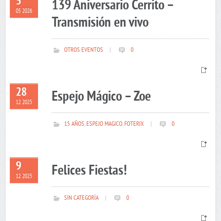
5
139 Aniversario Cerrito –
05 2026
Transmisión en vivo
OTROS EVENTOS
|
0
28
Espejo Mágico – Zoe
12 2025
15 AÑOS
,
ESPEJO MAGICO
,
FOTERIX
|
0
9
Felices Fiestas!
12 2025
SIN CATEGORÍA
|
0