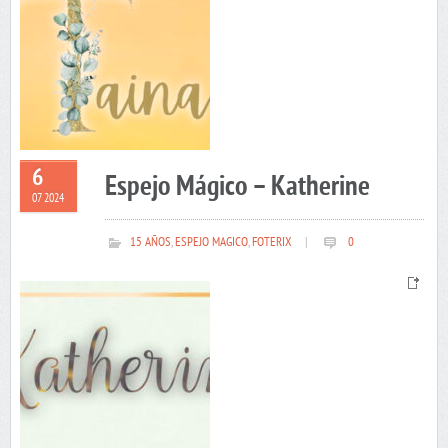
6
Espejo Mágico – Katherine
07 2024
15 AÑOS
,
ESPEJO MAGICO
,
FOTERIX
|
0