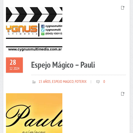
28
Espejo Mágico – Pauli
12 2024
15 AÑOS
,
ESPEJO MAGICO
,
FOTERIX
|
0