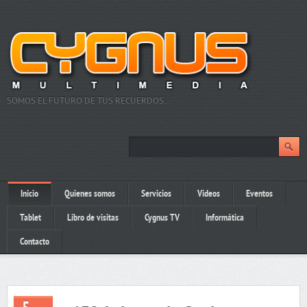
SOMOS EL FUTURO DE TUS RECUERDOS…
Inicio
Quienes somos
Servicios
Videos
Eventos
Tablet
Libro de visitas
Cygnus TV
Informática
Contacto