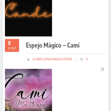
8
Espejo Mágico – Cami
02 2025
15 AÑOS
,
ESPEJO MAGICO
,
FOTERIX
|
0