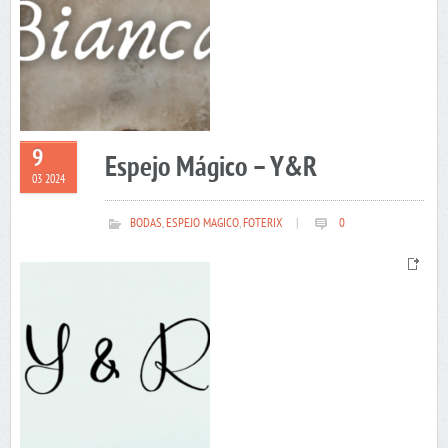
9
Espejo Mágico – Y&R
03 2024
BODAS
,
ESPEJO MAGICO
,
FOTERIX
|
0