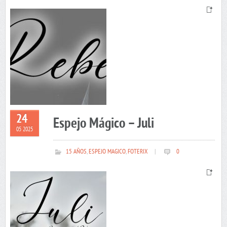
24
Espejo Mágico – Juli
05 2025
15 AÑOS
,
ESPEJO MAGICO
,
FOTERIX
|
0