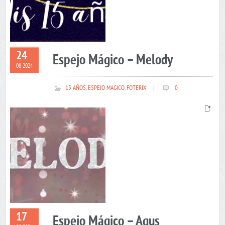
24
Espejo Mágico – Melody
08 2024
15 AÑOS
,
ESPEJO MAGICO
,
FOTERIX
|
0
17
Espejo Mágico – Agus