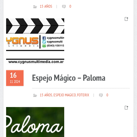
15 AÑOS
|
0
16
Espejo Mágico – Paloma
11 2024
15 AÑOS
,
ESPEJO MAGICO
,
FOTERIX
|
0