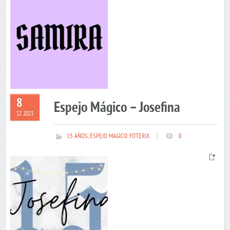
8
Espejo Mágico – Josefina
12 2023
15 AÑOS
,
ESPEJO MAGICO
,
FOTERIX
|
0