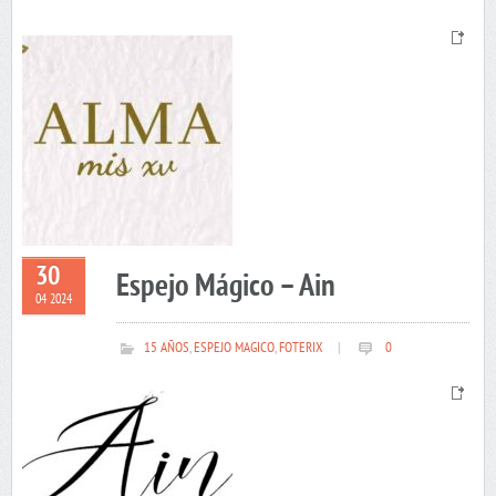
30
Espejo Mágico – Ain
04 2024
15 AÑOS
,
ESPEJO MAGICO
,
FOTERIX
|
0