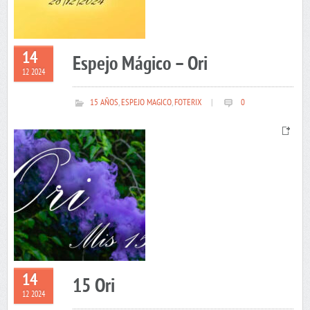
14
Espejo Mágico – Ori
12 2024
15 AÑOS
,
ESPEJO MAGICO
,
FOTERIX
|
0
14
15 Ori
12 2024