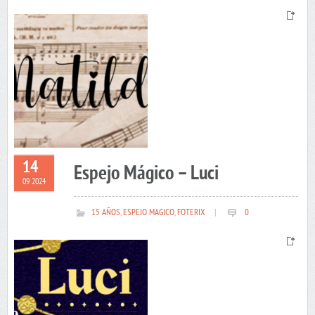
14
Espejo Mágico – Luci
09 2024
15 AÑOS
,
ESPEJO MAGICO
,
FOTERIX
|
0