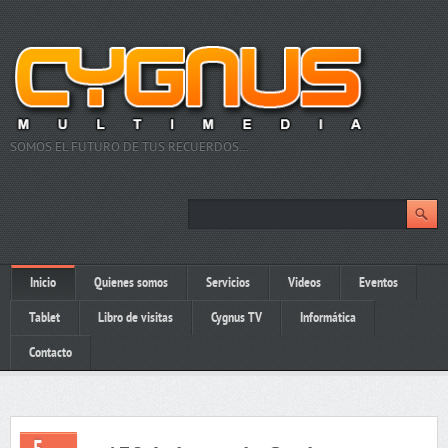
SOMOS EL FUTURO DE TUS RECUERDOS…
Inicio
Quienes somos
Servicios
Videos
Eventos
Tablet
Libro de visitas
Cygnus TV
Informática
Contacto