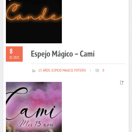
8
Espejo Mágico – Cami
02 2025
15 AÑOS
,
ESPEJO MAGICO
,
FOTERIX
|
0