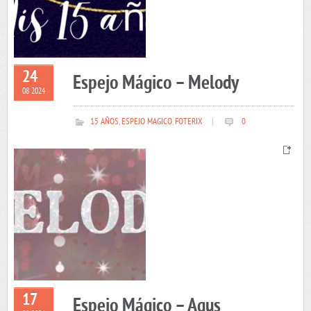
24
Espejo Mágico – Melody
08 2024
15 AÑOS
,
ESPEJO MAGICO
,
FOTERIX
|
0
17
Espejo Mágico – Agus