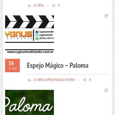
15 AÑOS
|
0
16
Espejo Mágico – Paloma
11 2024
15 AÑOS
,
ESPEJO MAGICO
,
FOTERIX
|
0