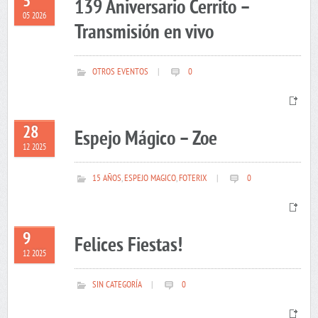
5
139 Aniversario Cerrito –
05 2026
Transmisión en vivo
OTROS EVENTOS
|
0
28
Espejo Mágico – Zoe
12 2025
15 AÑOS
,
ESPEJO MAGICO
,
FOTERIX
|
0
9
Felices Fiestas!
12 2025
SIN CATEGORÍA
|
0