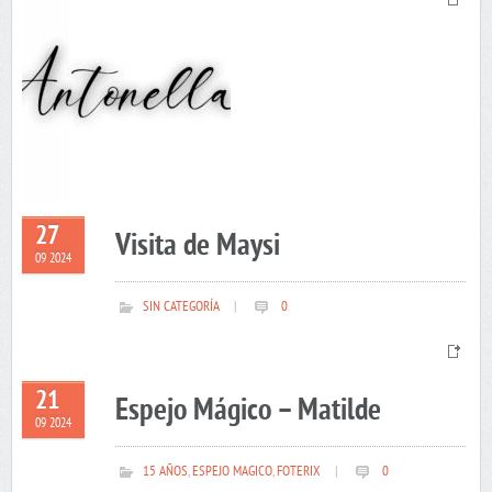
27
Visita de Maysi
09 2024
SIN CATEGORÍA
|
0
21
Espejo Mágico – Matilde
09 2024
15 AÑOS
,
ESPEJO MAGICO
,
FOTERIX
|
0