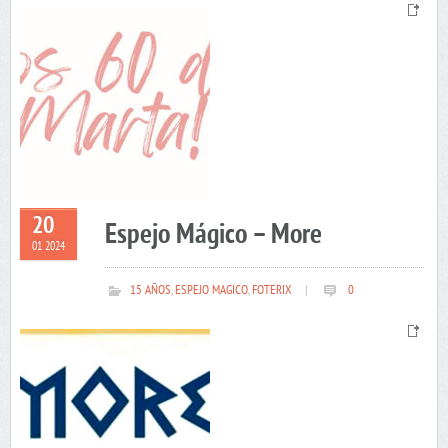
20
Espejo Mágico – More
01 2024
15 AÑOS
,
ESPEJO MAGICO
,
FOTERIX
|
0