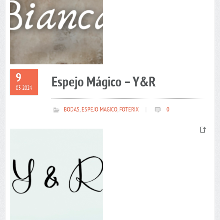
9
Espejo Mágico – Y&R
03 2024
BODAS
,
ESPEJO MAGICO
,
FOTERIX
|
0