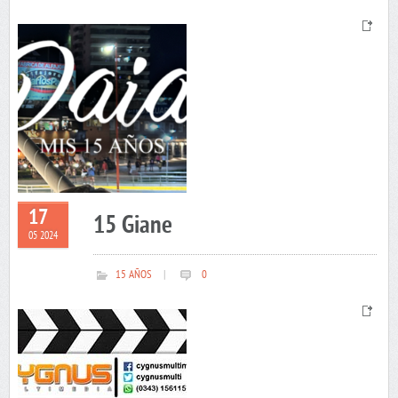
17
15 Giane
05 2024
15 AÑOS
|
0