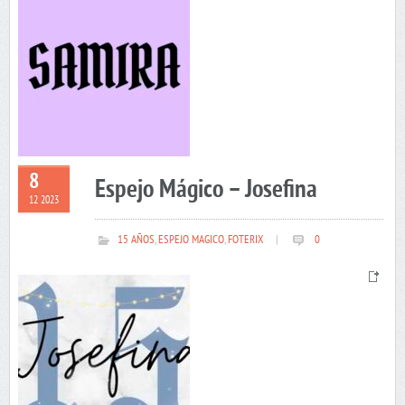
8
Espejo Mágico – Josefina
12 2023
15 AÑOS
,
ESPEJO MAGICO
,
FOTERIX
|
0