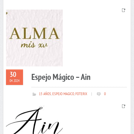
30
Espejo Mágico – Ain
04 2024
15 AÑOS
,
ESPEJO MAGICO
,
FOTERIX
|
0