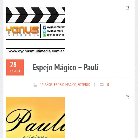
28
Espejo Mágico – Pauli
12 2024
15 AÑOS
,
ESPEJO MAGICO
,
FOTERIX
|
0