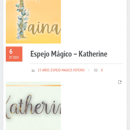
6
Espejo Mágico – Katherine
07 2024
15 AÑOS
,
ESPEJO MAGICO
,
FOTERIX
|
0