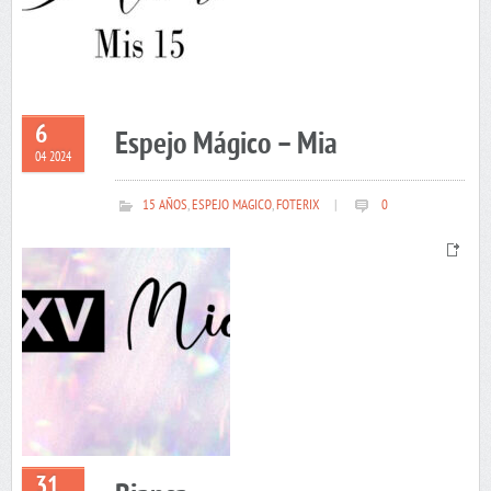
6
Espejo Mágico – Mia
04 2024
15 AÑOS
,
ESPEJO MAGICO
,
FOTERIX
|
0
31