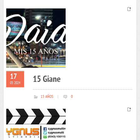
17
15 Giane
05 2024
15 AÑOS
|
0