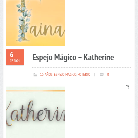
6
Espejo Mágico – Katherine
07 2024
15 AÑOS
,
ESPEJO MAGICO
,
FOTERIX
|
0