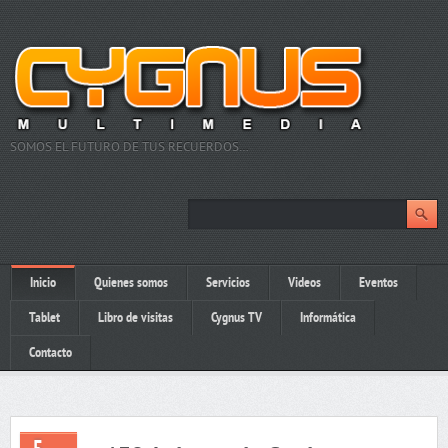
SOMOS EL FUTURO DE TUS RECUERDOS…
Inicio
Quienes somos
Servicios
Videos
Eventos
Tablet
Libro de visitas
Cygnus TV
Informática
Contacto