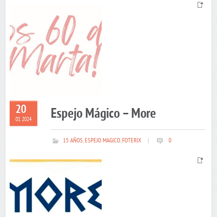
20
Espejo Mágico – More
01 2024
15 AÑOS
,
ESPEJO MAGICO
,
FOTERIX
|
0