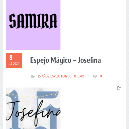
8
Espejo Mágico – Josefina
12 2023
15 AÑOS
,
ESPEJO MAGICO
,
FOTERIX
|
0