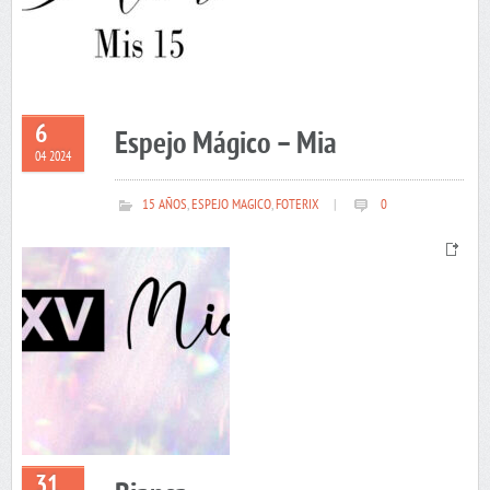
6
Espejo Mágico – Mia
04 2024
15 AÑOS
,
ESPEJO MAGICO
,
FOTERIX
|
0
31