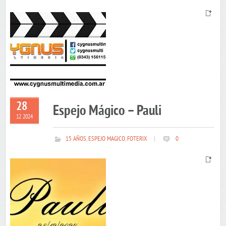
28
Espejo Mágico – Pauli
12 2024
15 AÑOS
,
ESPEJO MAGICO
,
FOTERIX
|
0