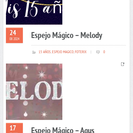
24
Espejo Mágico – Melody
08 2024
15 AÑOS
,
ESPEJO MAGICO
,
FOTERIX
|
0
17
Espejo Mágico – Agus