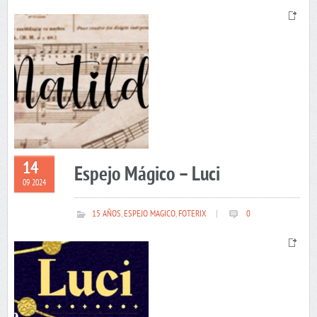
14
Espejo Mágico – Luci
09 2024
15 AÑOS
,
ESPEJO MAGICO
,
FOTERIX
|
0