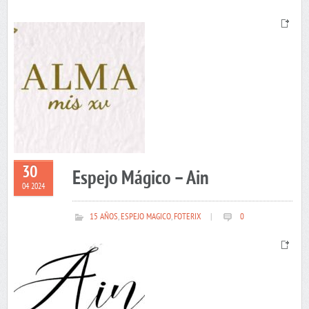
30
Espejo Mágico – Ain
04 2024
15 AÑOS
,
ESPEJO MAGICO
,
FOTERIX
|
0