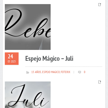
24
Espejo Mágico – Juli
05 2025
15 AÑOS
,
ESPEJO MAGICO
,
FOTERIX
|
0