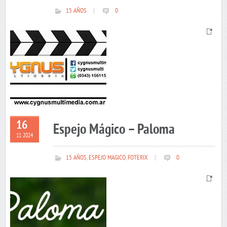
15 AÑOS
|
0
16
Espejo Mágico – Paloma
11 2024
15 AÑOS
,
ESPEJO MAGICO
,
FOTERIX
|
0