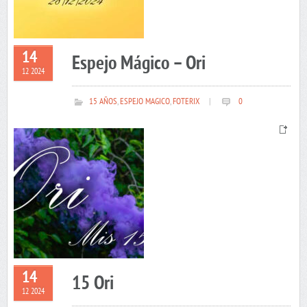
14
Espejo Mágico – Ori
12 2024
15 AÑOS
,
ESPEJO MAGICO
,
FOTERIX
|
0
14
15 Ori
12 2024