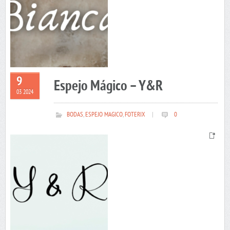
9
Espejo Mágico – Y&R
03 2024
BODAS
,
ESPEJO MAGICO
,
FOTERIX
|
0