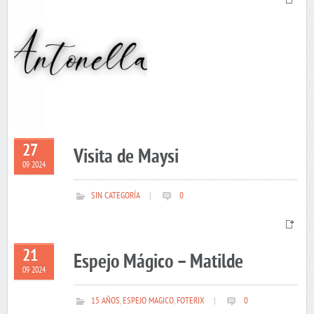
27
Visita de Maysi
09 2024
SIN CATEGORÍA
|
0
21
Espejo Mágico – Matilde
09 2024
15 AÑOS
,
ESPEJO MAGICO
,
FOTERIX
|
0