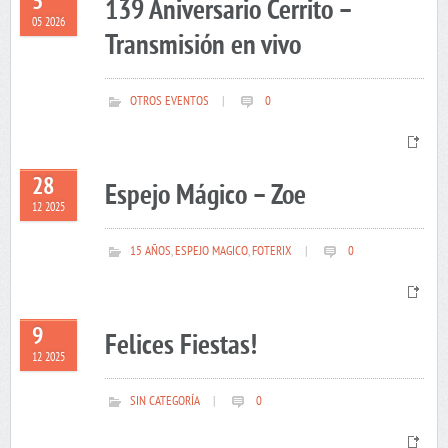
5
139 Aniversario Cerrito –
05 2026
Transmisión en vivo
OTROS EVENTOS
|
0
28
Espejo Mágico – Zoe
12 2025
15 AÑOS
,
ESPEJO MAGICO
,
FOTERIX
|
0
9
Felices Fiestas!
12 2025
SIN CATEGORÍA
|
0