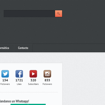
ormática
Contacto
154
1721
320
855
Followers
Likes
Subscribers
Followers
andanos un Whatsapp!