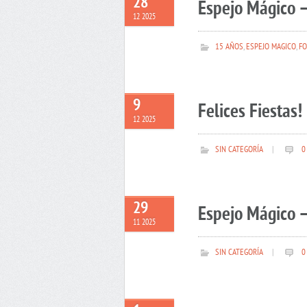
28
Espejo Mágico –
12 2025
15 AÑOS
,
ESPEJO MAGICO
,
FO
9
Felices Fiestas!
12 2025
SIN CATEGORÍA
|
0
29
Espejo Mágico –
11 2025
SIN CATEGORÍA
|
0