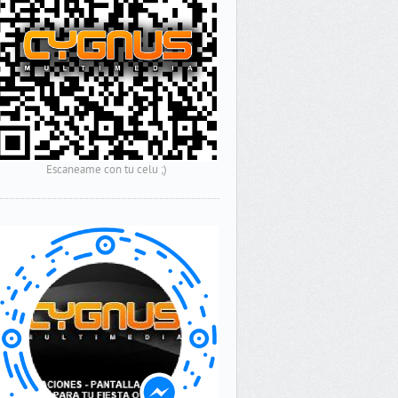
Escaneame con tu celu ;)