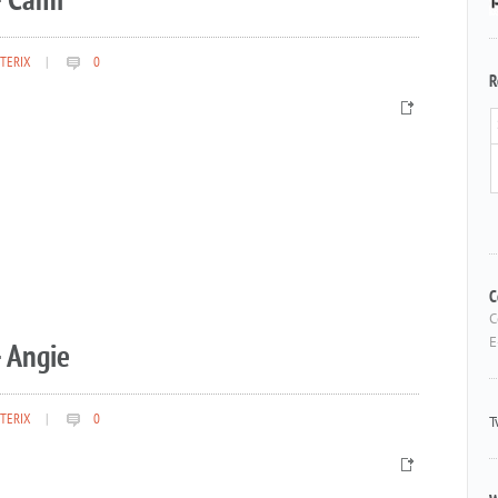
– Cami
TERIX
|
0
R
C
C
 Angie
E
TERIX
|
0
T