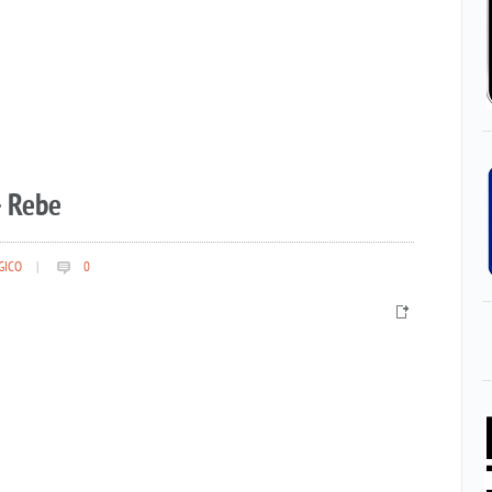
– Rebe
GICO
|
0