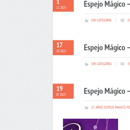
1
Espejo Mágico 
11 2025
SIN CATEGORÍA
|
0
17
Espejo Mágico –
10 2025
SIN CATEGORÍA
|
0
19
Espejo Mágico –
07 2025
15 AÑOS
,
ESPEJO MAGICO
,
FO