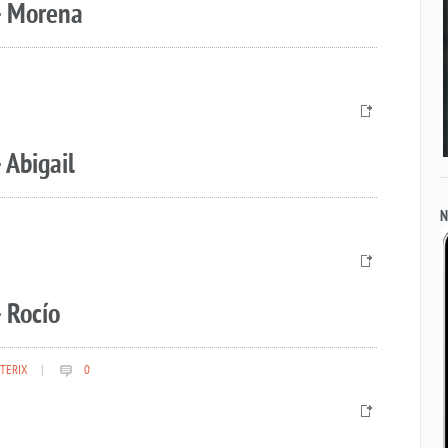
– Morena
 Abigail
N
 Rocío
TERIX
|
0