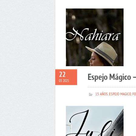
22
Espejo Mágico –
03 2025
15 AÑOS
,
ESPEJO MAGICO
,
FO