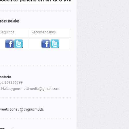
edes sociales
Seguinos
Recomendanos
ontacto
el: 156115799
-Mail: cygnusmultimedia@gmail.com
weets por el @cygnusmulti.