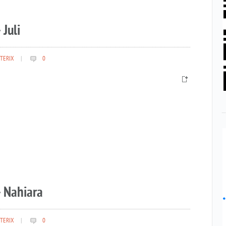
 Juli
TERIX
|
0
– Nahiara
TERIX
|
0