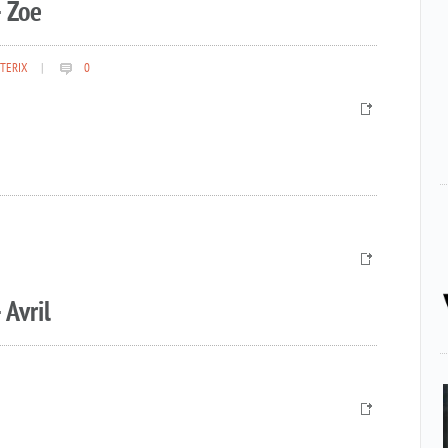
 Zoe
TERIX
|
0
 Avril