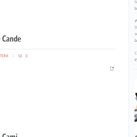
t
L
P
D
s
– Cande
L
C
TERIX
|
0
c