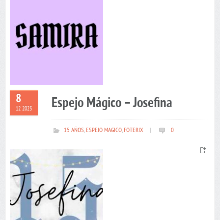
8
Espejo Mágico – Josefina
12 2023
15 AÑOS
,
ESPEJO MAGICO
,
FOTERIX
|
0