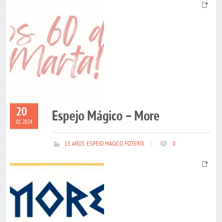
20
Espejo Mágico – More
01 2024
15 AÑOS
,
ESPEJO MAGICO
,
FOTERIX
|
0