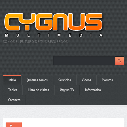
SOMOS EL FUTURO DE TUS RECUERDOS…
Inicio
Quienes somos
Servicios
Videos
Eventos
Tablet
Libro de visitas
Cygnus TV
Informática
Contacto