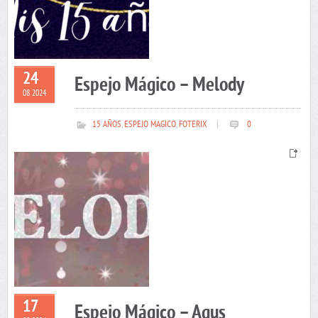
24
Espejo Mágico – Melody
08 2024
15 AÑOS
,
ESPEJO MAGICO
,
FOTERIX
|
0
17
Espejo Mágico – Agus