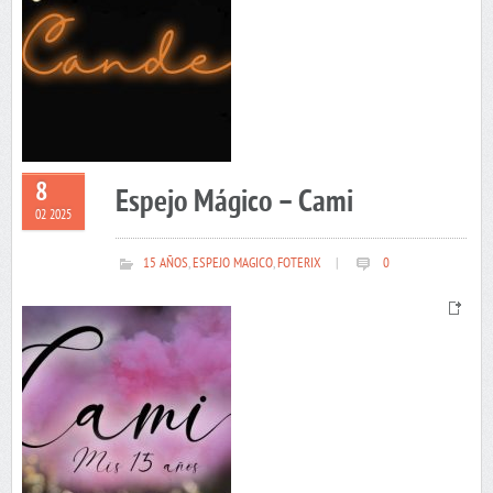
8
Espejo Mágico – Cami
02 2025
15 AÑOS
,
ESPEJO MAGICO
,
FOTERIX
|
0