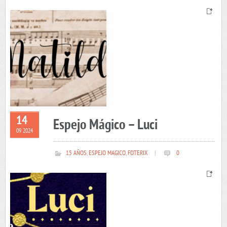
14
Espejo Mágico – Luci
09 2024
15 AÑOS
,
ESPEJO MAGICO
,
FOTERIX
|
0