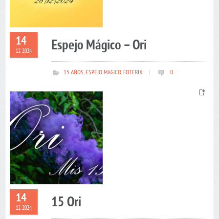
14
Espejo Mágico – Ori
12 2024
15 AÑOS
,
ESPEJO MAGICO
,
FOTERIX
|
0
14
15 Ori
12 2024