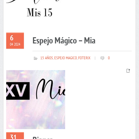
6
Espejo Mágico – Mia
04 2024
15 AÑOS
,
ESPEJO MAGICO
,
FOTERIX
|
0
31