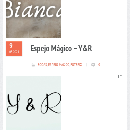
9
Espejo Mágico – Y&R
03 2024
BODAS
,
ESPEJO MAGICO
,
FOTERIX
|
0