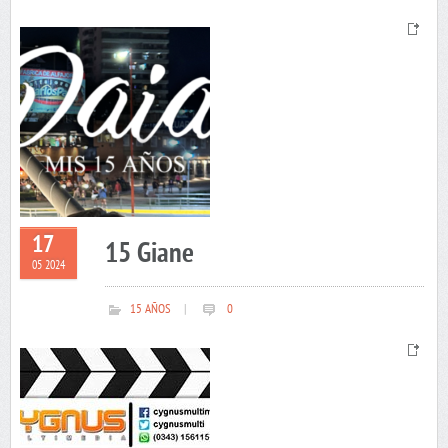
17
15 Giane
05 2024
15 AÑOS
|
0