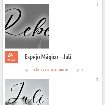
24
Espejo Mágico – Juli
05 2025
15 AÑOS
,
ESPEJO MAGICO
,
FOTERIX
|
0