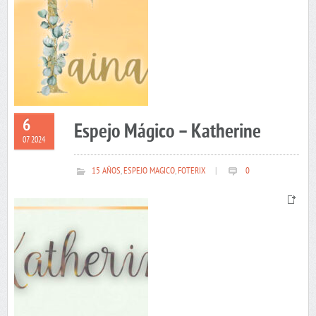
6
Espejo Mágico – Katherine
07 2024
15 AÑOS
,
ESPEJO MAGICO
,
FOTERIX
|
0