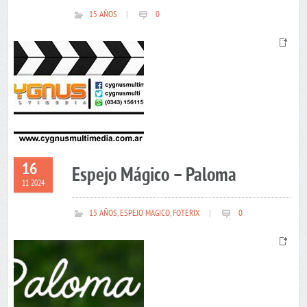
15 AÑOS
|
0
16
Espejo Mágico – Paloma
11 2024
15 AÑOS
,
ESPEJO MAGICO
,
FOTERIX
|
0