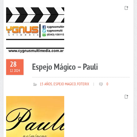
28
Espejo Mágico – Pauli
12 2024
15 AÑOS
,
ESPEJO MAGICO
,
FOTERIX
|
0