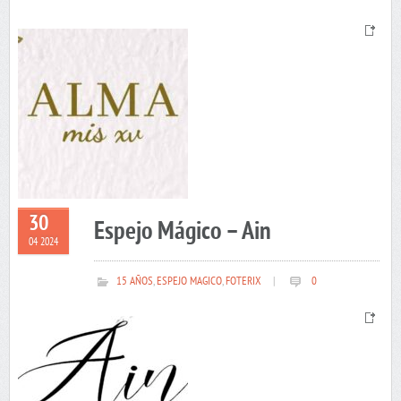
30
Espejo Mágico – Ain
04 2024
15 AÑOS
,
ESPEJO MAGICO
,
FOTERIX
|
0