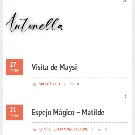
27
Visita de Maysi
09 2024
SIN CATEGORÍA
|
0
21
Espejo Mágico – Matilde
09 2024
15 AÑOS
,
ESPEJO MAGICO
,
FOTERIX
|
0