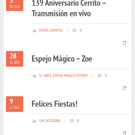
5
139 Aniversario Cerrito –
05 2026
Transmisión en vivo
OTROS EVENTOS
|
0
28
Espejo Mágico – Zoe
12 2025
15 AÑOS
,
ESPEJO MAGICO
,
FOTERIX
|
0
9
Felices Fiestas!
12 2025
SIN CATEGORÍA
|
0