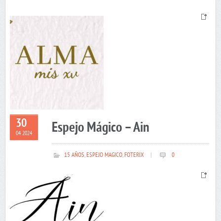
30
Espejo Mágico – Ain
04 2024
15 AÑOS
,
ESPEJO MAGICO
,
FOTERIX
|
0