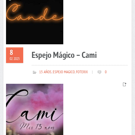
8
Espejo Mágico – Cami
02 2025
15 AÑOS
,
ESPEJO MAGICO
,
FOTERIX
|
0