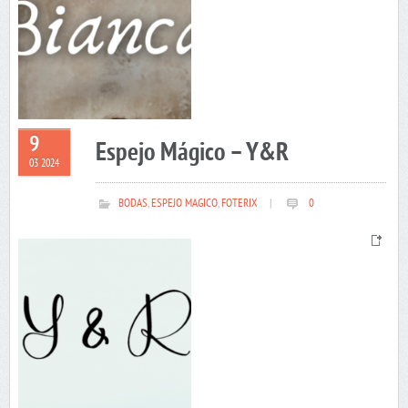
9
Espejo Mágico – Y&R
03 2024
BODAS
,
ESPEJO MAGICO
,
FOTERIX
|
0