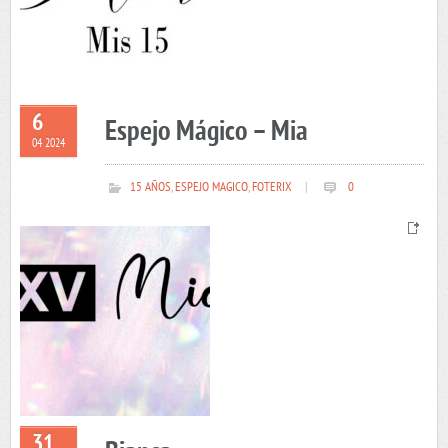
6
Espejo Mágico – Mia
04 2024
15 AÑOS
,
ESPEJO MAGICO
,
FOTERIX
|
0
31