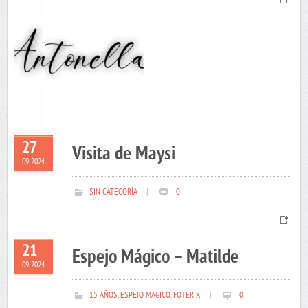
27
Visita de Maysi
09 2024
SIN CATEGORÍA
|
0
21
Espejo Mágico – Matilde
09 2024
15 AÑOS
,
ESPEJO MAGICO
,
FOTERIX
|
0