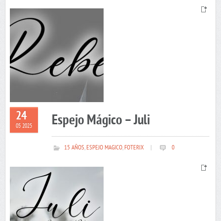
24
Espejo Mágico – Juli
05 2025
15 AÑOS
,
ESPEJO MAGICO
,
FOTERIX
|
0