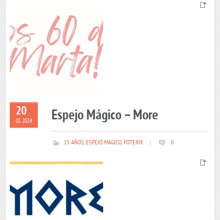
20
Espejo Mágico – More
01 2024
15 AÑOS
,
ESPEJO MAGICO
,
FOTERIX
|
0