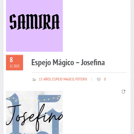
8
Espejo Mágico – Josefina
12 2023
15 AÑOS
,
ESPEJO MAGICO
,
FOTERIX
|
0