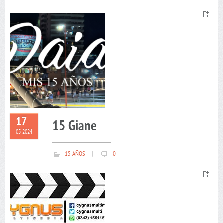
17
15 Giane
05 2024
15 AÑOS
|
0