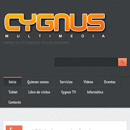
SOMOS EL FUTURO DE TUS RECUERDOS…
Inicio
Quienes somos
Servicios
Videos
Eventos
Tablet
Libro de visitas
Cygnus TV
Informática
Contacto