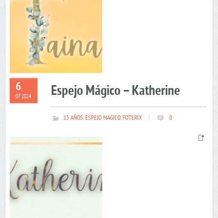
6
Espejo Mágico – Katherine
07 2024
15 AÑOS
,
ESPEJO MAGICO
,
FOTERIX
|
0