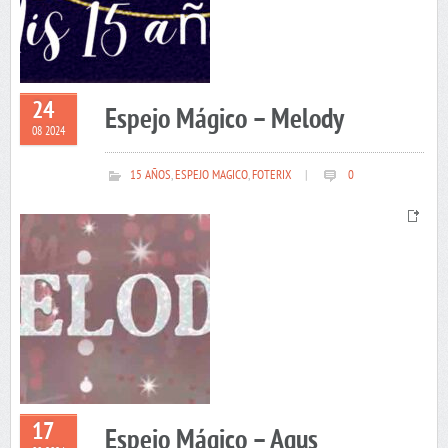
24
Espejo Mágico – Melody
08 2024
15 AÑOS
,
ESPEJO MAGICO
,
FOTERIX
|
0
17
Espejo Mágico – Agus