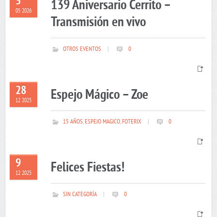
5
139 Aniversario Cerrito –
05 2026
Transmisión en vivo
OTROS EVENTOS
|
0
28
Espejo Mágico – Zoe
12 2025
15 AÑOS
,
ESPEJO MAGICO
,
FOTERIX
|
0
9
Felices Fiestas!
12 2025
SIN CATEGORÍA
|
0