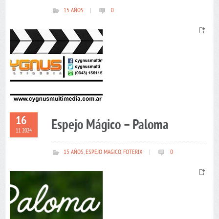
15 AÑOS
|
0
16
Espejo Mágico – Paloma
11 2024
15 AÑOS
,
ESPEJO MAGICO
,
FOTERIX
|
0