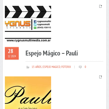
28
Espejo Mágico – Pauli
12 2024
15 AÑOS
,
ESPEJO MAGICO
,
FOTERIX
|
0