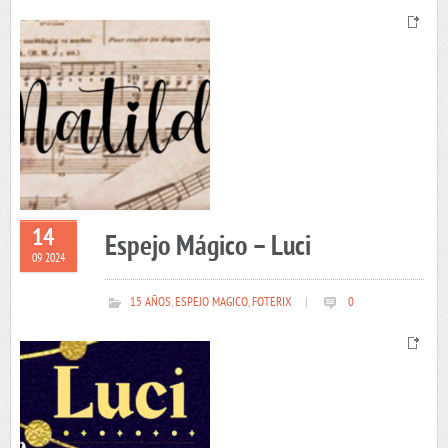
14
Espejo Mágico – Luci
09 2024
15 AÑOS
,
ESPEJO MAGICO
,
FOTERIX
|
0