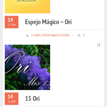
14
Espejo Mágico – Ori
12 2024
15 AÑOS
,
ESPEJO MAGICO
,
FOTERIX
|
0
14
15 Ori
12 2024