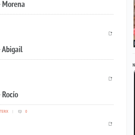
– Morena
 Abigail
N
 Rocío
TERIX
|
0