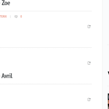
 Zoe
TERIX
|
0
 Avril