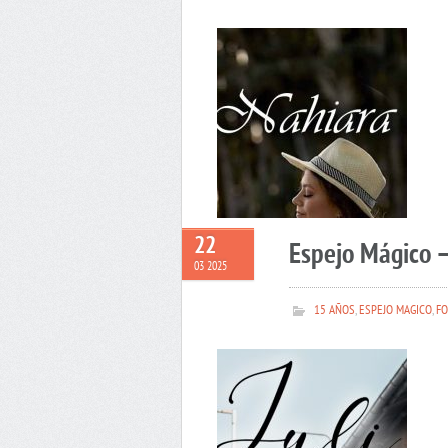
22
Espejo Mágico –
03 2025
15 AÑOS
,
ESPEJO MAGICO
,
FO