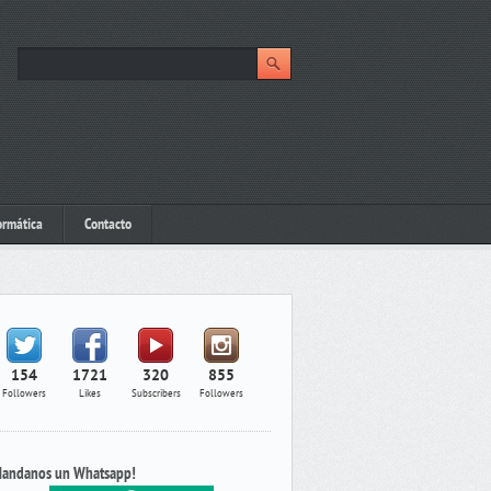
ormática
Contacto
154
1721
320
855
Followers
Likes
Subscribers
Followers
andanos un Whatsapp!