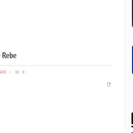
– Rebe
GICO
|
0