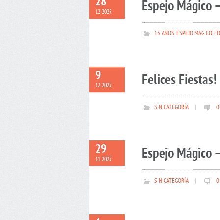
28
Espejo Mágico –
12 2025
15 AÑOS
,
ESPEJO MAGICO
,
FO
9
Felices Fiestas!
12 2025
SIN CATEGORÍA
|
0
29
Espejo Mágico –
11 2025
SIN CATEGORÍA
|
0