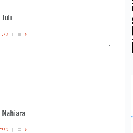
 Juli
TERIX
|
0
– Nahiara
TERIX
|
0