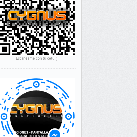
Escaneame con tu celu ;)