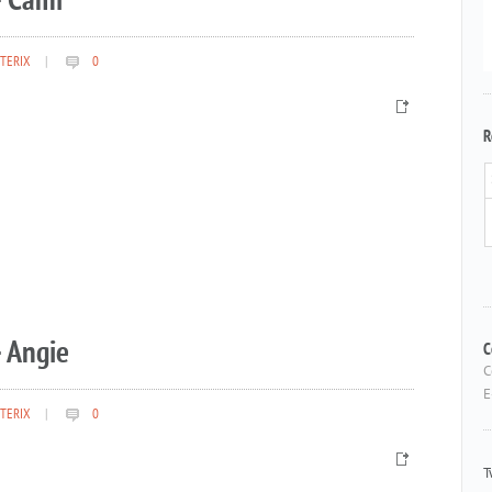
– Cami
TERIX
|
0
R
 Angie
C
C
E
TERIX
|
0
T