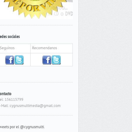
edes sociales
Seguinos
Recomendanos
ontacto
el: 156115799
-Mail: cygnusmultimedia@gmail.com
weets por el @cygnusmulti.