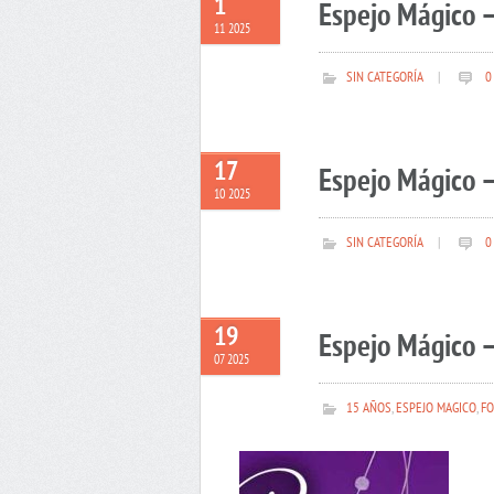
1
Espejo Mágico 
11 2025
SIN CATEGORÍA
|
0
17
Espejo Mágico –
10 2025
SIN CATEGORÍA
|
0
19
Espejo Mágico –
07 2025
15 AÑOS
,
ESPEJO MAGICO
,
FO