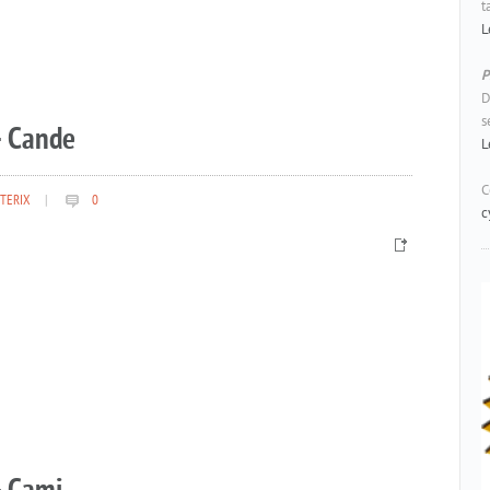
t
L
P
D
s
– Cande
L
C
TERIX
|
0
c