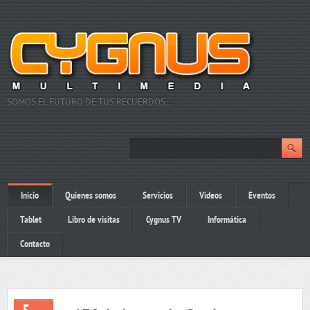
SOMOS EL FUTURO DE TUS RECUERDOS…
Inicio
Quienes somos
Servicios
Videos
Eventos
Tablet
Libro de visitas
Cygnus TV
Informática
Contacto