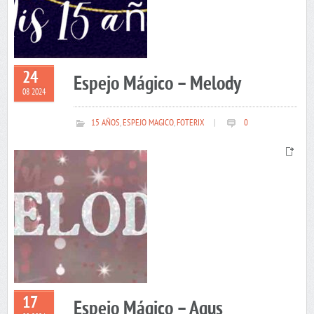
24
Espejo Mágico – Melody
08 2024
15 AÑOS
,
ESPEJO MAGICO
,
FOTERIX
|
0
17
Espejo Mágico – Agus