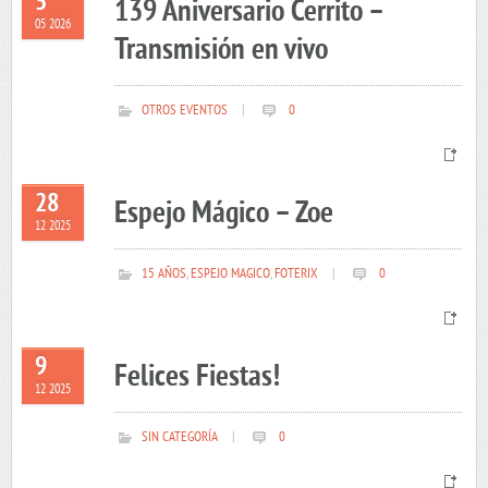
5
139 Aniversario Cerrito –
05 2026
Transmisión en vivo
OTROS EVENTOS
|
0
28
Espejo Mágico – Zoe
12 2025
15 AÑOS
,
ESPEJO MAGICO
,
FOTERIX
|
0
9
Felices Fiestas!
12 2025
SIN CATEGORÍA
|
0