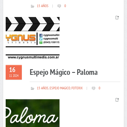
15 AÑOS
|
0
16
Espejo Mágico – Paloma
11 2024
15 AÑOS
,
ESPEJO MAGICO
,
FOTERIX
|
0