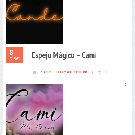
8
Espejo Mágico – Cami
02 2025
15 AÑOS
,
ESPEJO MAGICO
,
FOTERIX
|
0