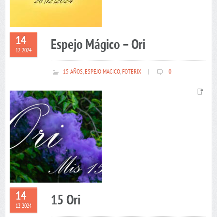
14
Espejo Mágico – Ori
12 2024
15 AÑOS
,
ESPEJO MAGICO
,
FOTERIX
|
0
14
15 Ori
12 2024