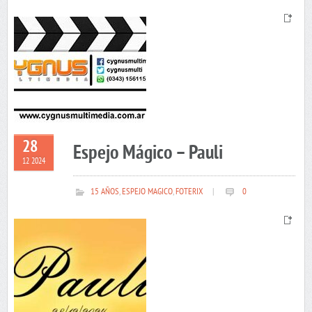
28
Espejo Mágico – Pauli
12 2024
15 AÑOS
,
ESPEJO MAGICO
,
FOTERIX
|
0