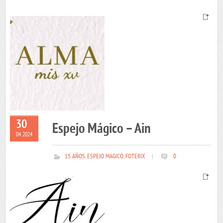
30
Espejo Mágico – Ain
04 2024
15 AÑOS
,
ESPEJO MAGICO
,
FOTERIX
|
0