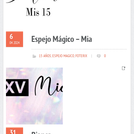
6
Espejo Mágico – Mia
04 2024
15 AÑOS
,
ESPEJO MAGICO
,
FOTERIX
|
0
31