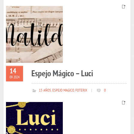
14
Espejo Mágico – Luci
09 2024
15 AÑOS
,
ESPEJO MAGICO
,
FOTERIX
|
0