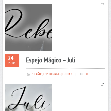
24
Espejo Mágico – Juli
05 2025
15 AÑOS
,
ESPEJO MAGICO
,
FOTERIX
|
0