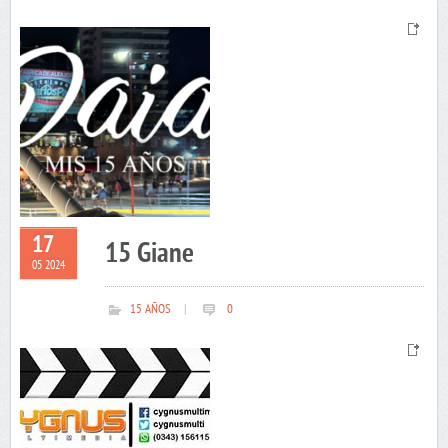
17
15 Giane
05 2024
15 AÑOS
|
0