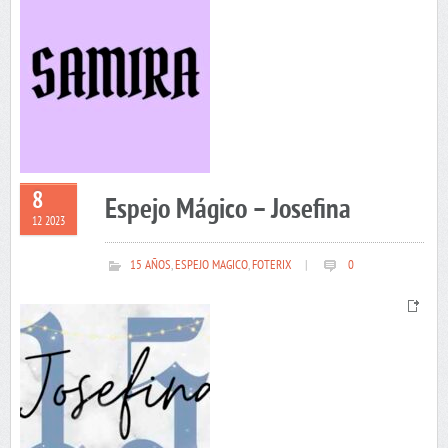
8
Espejo Mágico – Josefina
12 2023
15 AÑOS
,
ESPEJO MAGICO
,
FOTERIX
|
0