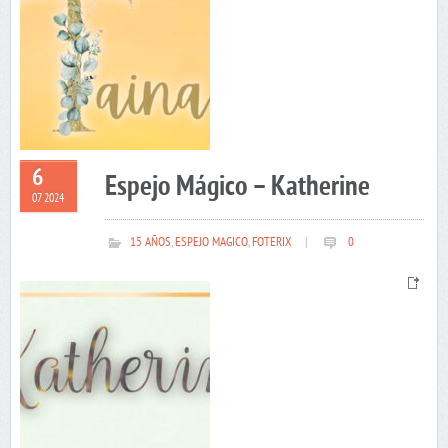
6
Espejo Mágico – Katherine
07 2024
15 AÑOS
,
ESPEJO MAGICO
,
FOTERIX
|
0