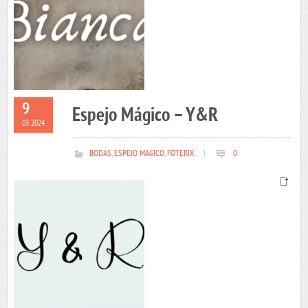
9
Espejo Mágico – Y&R
03 2024
BODAS
,
ESPEJO MAGICO
,
FOTERIX
|
0