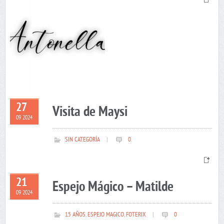
27
Visita de Maysi
09 2024
SIN CATEGORÍA
|
0
21
Espejo Mágico – Matilde
09 2024
15 AÑOS
,
ESPEJO MAGICO
,
FOTERIX
|
0