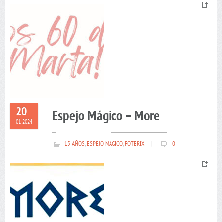
20
Espejo Mágico – More
01 2024
15 AÑOS
,
ESPEJO MAGICO
,
FOTERIX
|
0