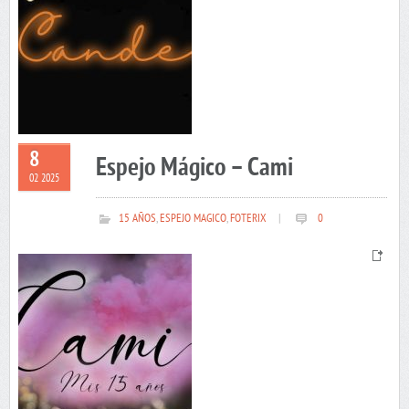
8
Espejo Mágico – Cami
02 2025
15 AÑOS
,
ESPEJO MAGICO
,
FOTERIX
|
0