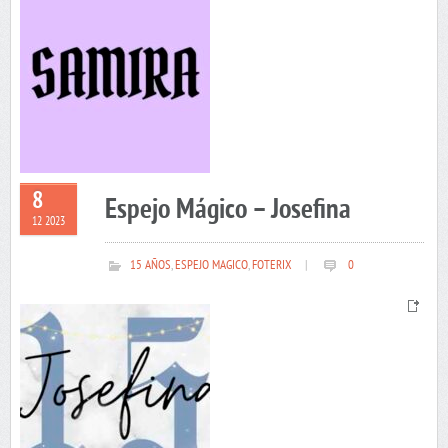
8
Espejo Mágico – Josefina
12 2023
15 AÑOS
,
ESPEJO MAGICO
,
FOTERIX
|
0