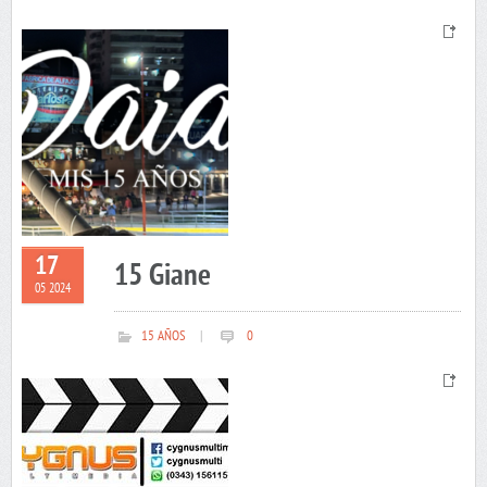
17
15 Giane
05 2024
15 AÑOS
|
0