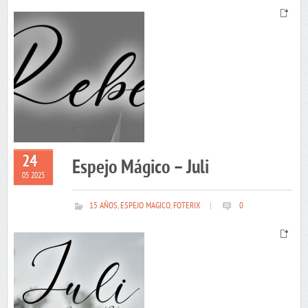
24
Espejo Mágico – Juli
05 2025
15 AÑOS
,
ESPEJO MAGICO
,
FOTERIX
|
0