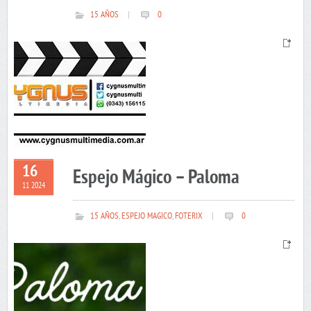
15 AÑOS
|
0
16
Espejo Mágico – Paloma
11 2024
15 AÑOS
,
ESPEJO MAGICO
,
FOTERIX
|
0