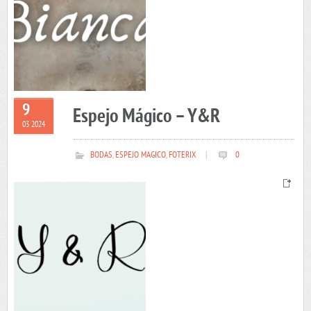
9
Espejo Mágico – Y&R
03 2024
BODAS
,
ESPEJO MAGICO
,
FOTERIX
|
0