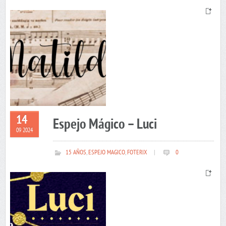
14
Espejo Mágico – Luci
09 2024
15 AÑOS
,
ESPEJO MAGICO
,
FOTERIX
|
0