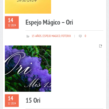
14
Espejo Mágico – Ori
12 2024
15 AÑOS
,
ESPEJO MAGICO
,
FOTERIX
|
0
14
15 Ori
12 2024