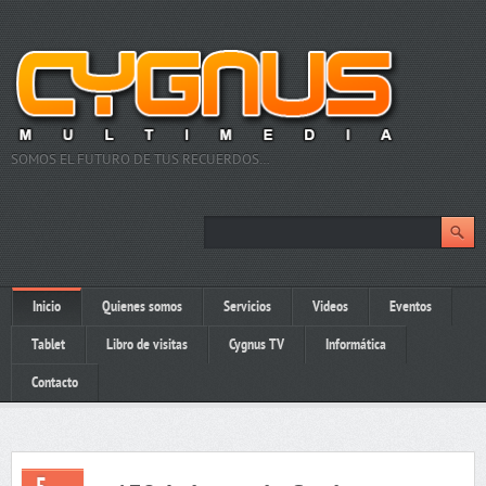
SOMOS EL FUTURO DE TUS RECUERDOS…
Inicio
Quienes somos
Servicios
Videos
Eventos
Tablet
Libro de visitas
Cygnus TV
Informática
Contacto