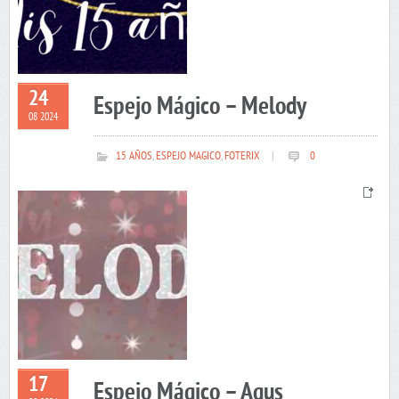
24
Espejo Mágico – Melody
08 2024
15 AÑOS
,
ESPEJO MAGICO
,
FOTERIX
|
0
17
Espejo Mágico – Agus