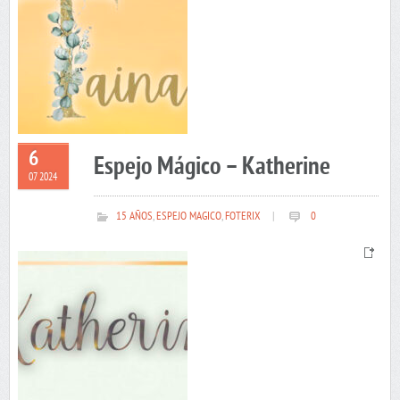
6
Espejo Mágico – Katherine
07 2024
15 AÑOS
,
ESPEJO MAGICO
,
FOTERIX
|
0