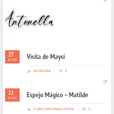
27
Visita de Maysi
09 2024
SIN CATEGORÍA
|
0
21
Espejo Mágico – Matilde
09 2024
15 AÑOS
,
ESPEJO MAGICO
,
FOTERIX
|
0