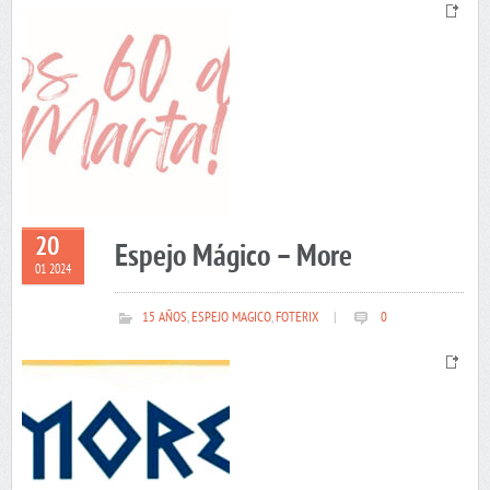
20
Espejo Mágico – More
01 2024
15 AÑOS
,
ESPEJO MAGICO
,
FOTERIX
|
0