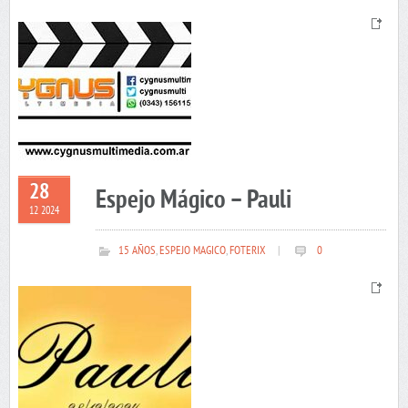
28
Espejo Mágico – Pauli
12 2024
15 AÑOS
,
ESPEJO MAGICO
,
FOTERIX
|
0