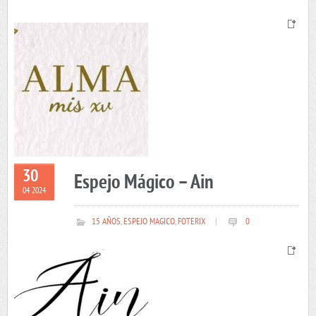
30
Espejo Mágico – Ain
04 2024
15 AÑOS
,
ESPEJO MAGICO
,
FOTERIX
|
0