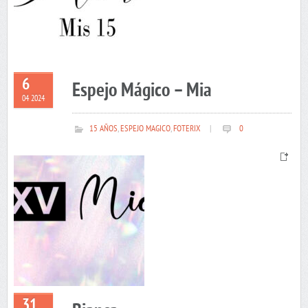
6
Espejo Mágico – Mia
04 2024
15 AÑOS
,
ESPEJO MAGICO
,
FOTERIX
|
0
31