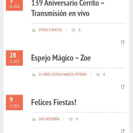
5
139 Aniversario Cerrito –
05 2026
Transmisión en vivo
OTROS EVENTOS
|
0
28
Espejo Mágico – Zoe
12 2025
15 AÑOS
,
ESPEJO MAGICO
,
FOTERIX
|
0
9
Felices Fiestas!
12 2025
SIN CATEGORÍA
|
0