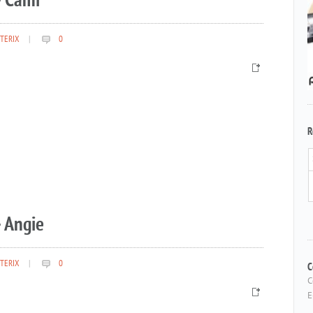
– Cami
TERIX
|
0
R
 Angie
TERIX
|
0
C
C