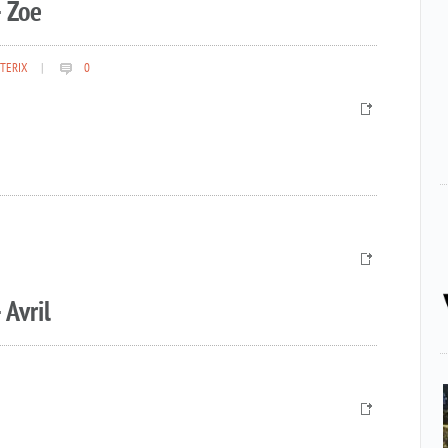
 Zoe
TERIX
|
0
 Avril