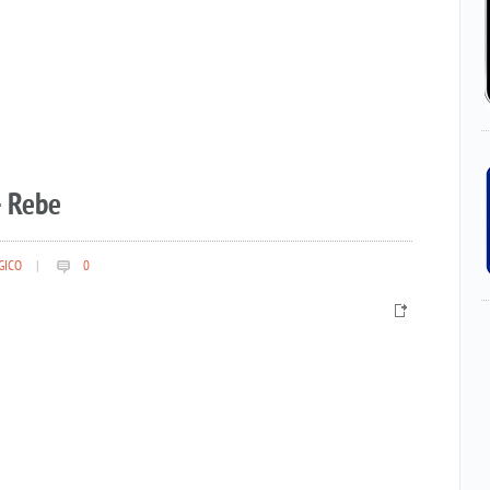
– Rebe
GICO
|
0