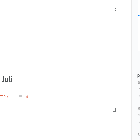
P
 Juli
G
P
L
TERIX
|
0
S
M
L
M