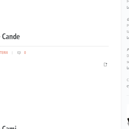
M
L
G
P
t
– Cande
L
P
TERIX
|
0
D
s
L
C
c