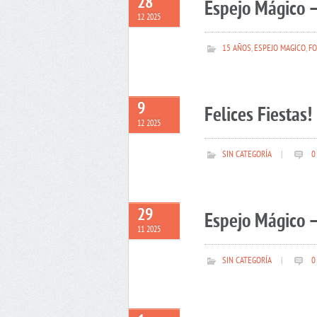
28
Espejo Mágico –
12 2025
15 AÑOS
,
ESPEJO MAGICO
,
FO
9
Felices Fiestas!
12 2025
SIN CATEGORÍA
|
0
29
Espejo Mágico –
11 2025
SIN CATEGORÍA
|
0