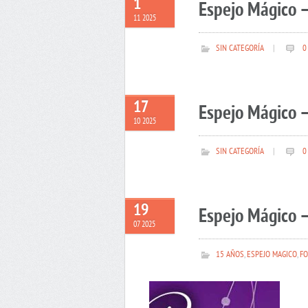
1
Espejo Mágico 
11 2025
SIN CATEGORÍA
|
0
17
Espejo Mágico –
10 2025
SIN CATEGORÍA
|
0
19
Espejo Mágico –
07 2025
15 AÑOS
,
ESPEJO MAGICO
,
FO