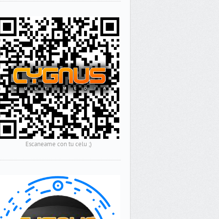
Escaneame con tu celu ;)