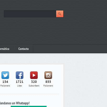
ormática
Contacto
154
1721
320
855
Followers
Likes
Subscribers
Followers
andanos un Whatsapp!