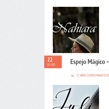
22
Espejo Mágico –
03 2025
15 AÑOS
,
ESPEJO MAGICO
,
FO