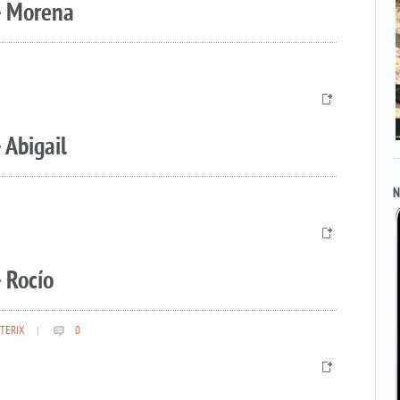
– Morena
 Abigail
N
 Rocío
TERIX
|
0