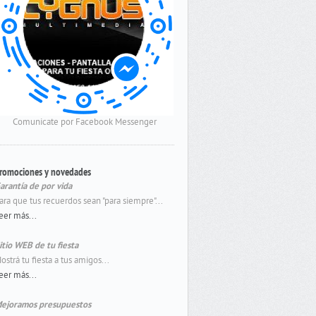
Comunicate por Facebook Messenger
romociones y novedades
arantía de por vida
ara que tus recuerdos sean "para siempre"...
eer más...
itio WEB de tu fiesta
ostrá tu fiesta a tus amigos...
eer más...
ejoramos presupuestos