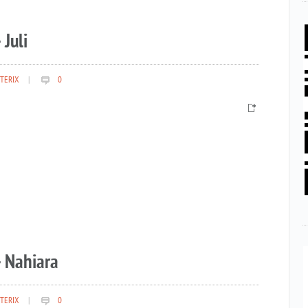
 Juli
TERIX
|
0
– Nahiara
TERIX
|
0