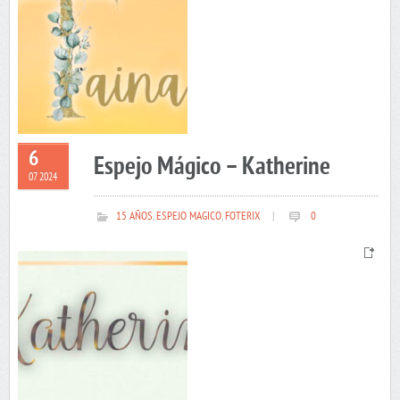
6
Espejo Mágico – Katherine
07 2024
15 AÑOS
,
ESPEJO MAGICO
,
FOTERIX
|
0