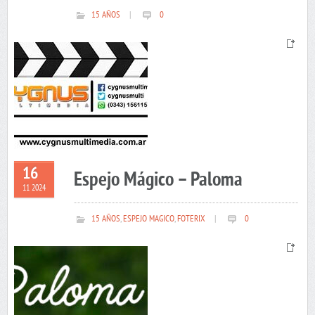
15 AÑOS
|
0
16
Espejo Mágico – Paloma
11 2024
15 AÑOS
,
ESPEJO MAGICO
,
FOTERIX
|
0