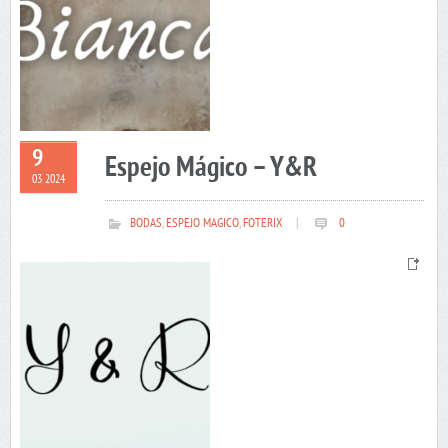
9
Espejo Mágico – Y&R
03 2024
BODAS
,
ESPEJO MAGICO
,
FOTERIX
|
0