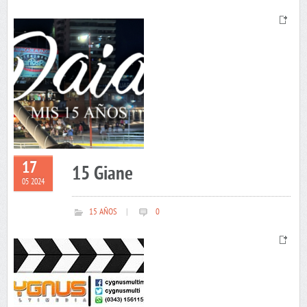
17
15 Giane
05 2024
15 AÑOS
|
0