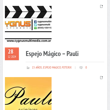
28
Espejo Mágico – Pauli
12 2024
15 AÑOS
,
ESPEJO MAGICO
,
FOTERIX
|
0