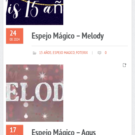
24
Espejo Mágico – Melody
08 2024
15 AÑOS
,
ESPEJO MAGICO
,
FOTERIX
|
0
17
Espejo Mágico – Agus