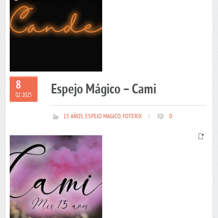
8
Espejo Mágico – Cami
02 2025
15 AÑOS
,
ESPEJO MAGICO
,
FOTERIX
|
0