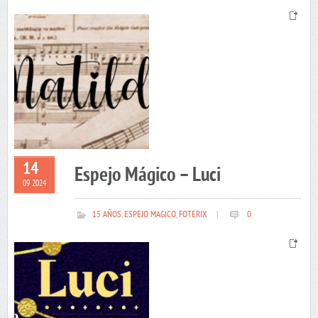
14
Espejo Mágico – Luci
09 2024
15 AÑOS
,
ESPEJO MAGICO
,
FOTERIX
|
0