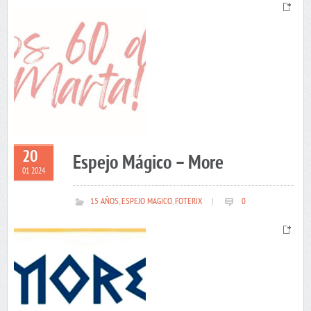
20
Espejo Mágico – More
01 2024
15 AÑOS
,
ESPEJO MAGICO
,
FOTERIX
|
0