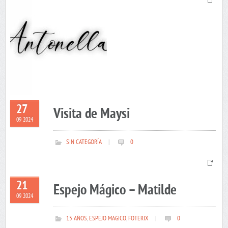
27
Visita de Maysi
09 2024
SIN CATEGORÍA
|
0
21
Espejo Mágico – Matilde
09 2024
15 AÑOS
,
ESPEJO MAGICO
,
FOTERIX
|
0