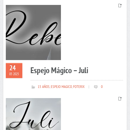
24
Espejo Mágico – Juli
05 2025
15 AÑOS
,
ESPEJO MAGICO
,
FOTERIX
|
0