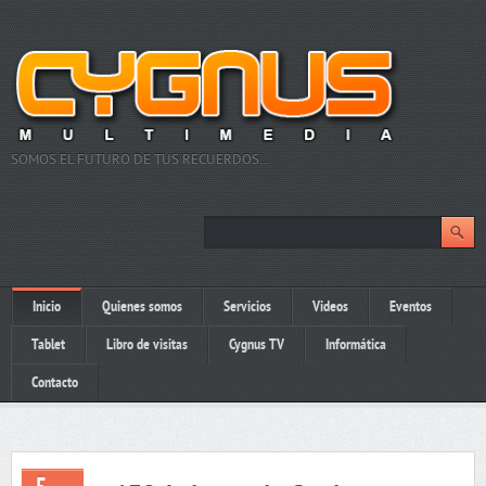
SOMOS EL FUTURO DE TUS RECUERDOS…
Inicio
Quienes somos
Servicios
Videos
Eventos
Tablet
Libro de visitas
Cygnus TV
Informática
Contacto