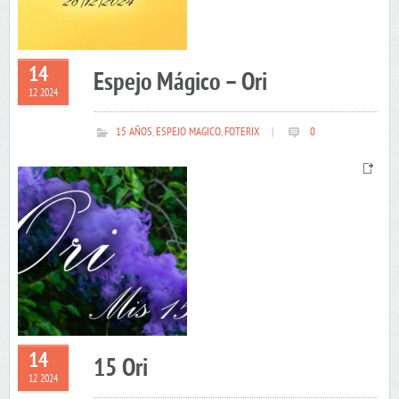
14
Espejo Mágico – Ori
12 2024
15 AÑOS
,
ESPEJO MAGICO
,
FOTERIX
|
0
14
15 Ori
12 2024