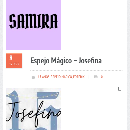
8
Espejo Mágico – Josefina
12 2023
15 AÑOS
,
ESPEJO MAGICO
,
FOTERIX
|
0