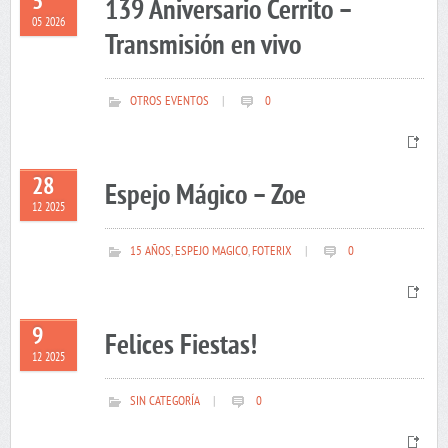
5
139 Aniversario Cerrito –
05 2026
Transmisión en vivo
OTROS EVENTOS
|
0
28
Espejo Mágico – Zoe
12 2025
15 AÑOS
,
ESPEJO MAGICO
,
FOTERIX
|
0
9
Felices Fiestas!
12 2025
SIN CATEGORÍA
|
0