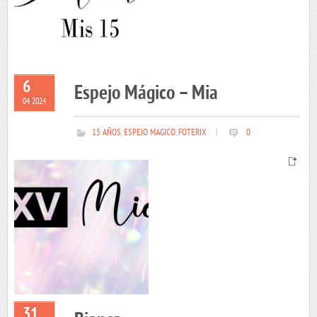
6
Espejo Mágico – Mia
04 2024
15 AÑOS
,
ESPEJO MAGICO
,
FOTERIX
|
0
31