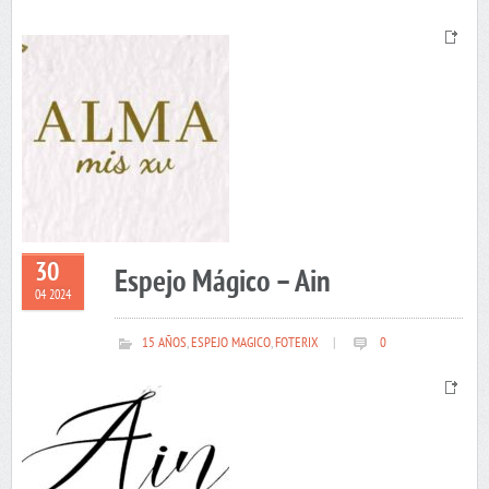
30
Espejo Mágico – Ain
04 2024
15 AÑOS
,
ESPEJO MAGICO
,
FOTERIX
|
0