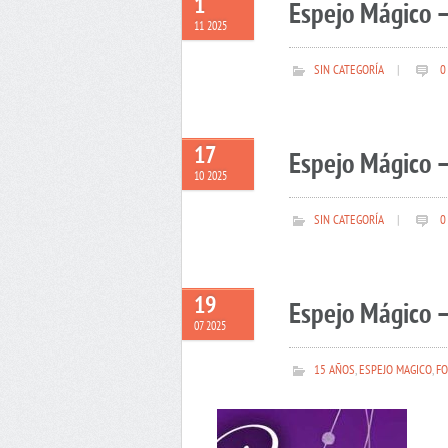
1
Espejo Mágico 
11 2025
SIN CATEGORÍA
|
0
17
Espejo Mágico –
10 2025
SIN CATEGORÍA
|
0
19
Espejo Mágico –
07 2025
15 AÑOS
,
ESPEJO MAGICO
,
FO