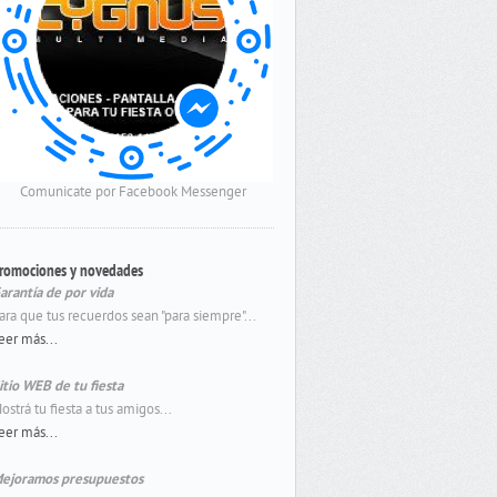
Comunicate por Facebook Messenger
romociones y novedades
arantía de por vida
ara que tus recuerdos sean "para siempre"...
eer más...
itio WEB de tu fiesta
ostrá tu fiesta a tus amigos...
eer más...
ejoramos presupuestos