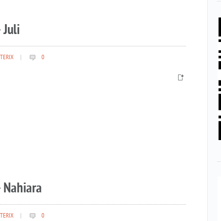
 Juli
TERIX
|
0
– Nahiara
TERIX
|
0