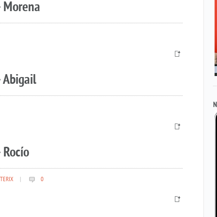
– Morena
 Abigail
N
 Rocío
TERIX
|
0