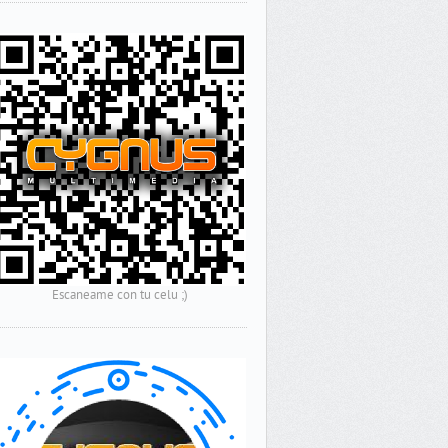
Escaneame con tu celu ;)