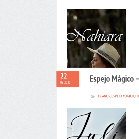
22
Espejo Mágico –
03 2025
15 AÑOS
,
ESPEJO MAGICO
,
FO