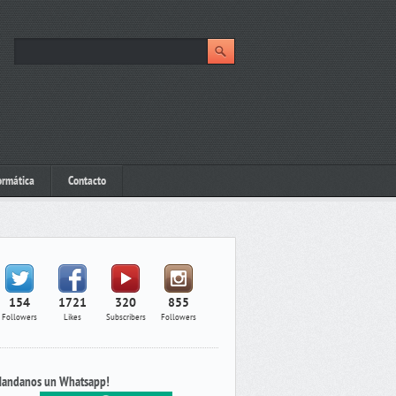
ormática
Contacto
154
1721
320
855
Followers
Likes
Subscribers
Followers
andanos un Whatsapp!