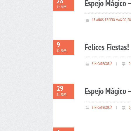
28
Espejo Mágico –
12 2025
15 AÑOS
,
ESPEJO MAGICO
,
FO
9
Felices Fiestas!
12 2025
SIN CATEGORÍA
|
0
29
Espejo Mágico –
11 2025
SIN CATEGORÍA
|
0