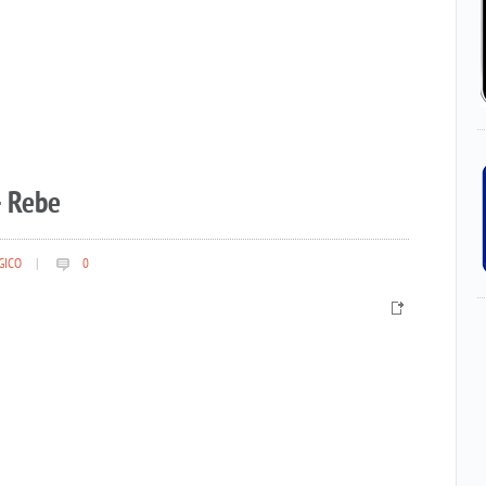
– Rebe
GICO
|
0