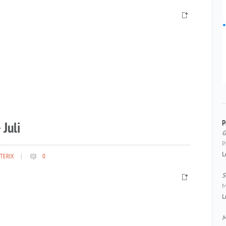
P
 Juli
G
P
L
TERIX
|
0
S
M
L
M