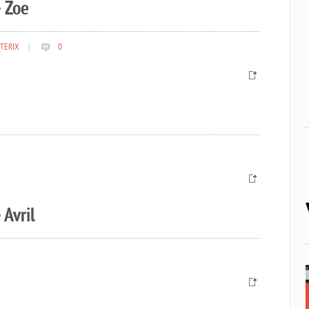
 Zoe
TERIX
|
0
 Avril