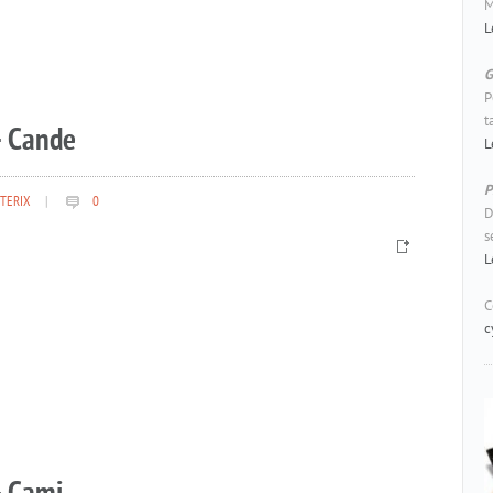
M
L
G
P
t
– Cande
L
P
TERIX
|
0
D
s
L
C
c