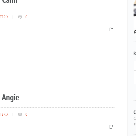
– Cami
TERIX
|
0
R
 Angie
TERIX
|
0
C
C