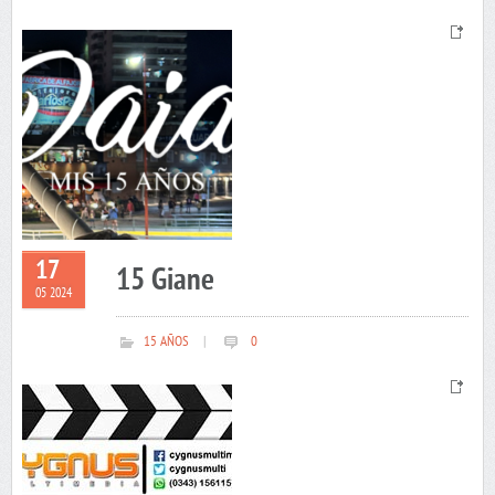
17
15 Giane
05 2024
15 AÑOS
|
0