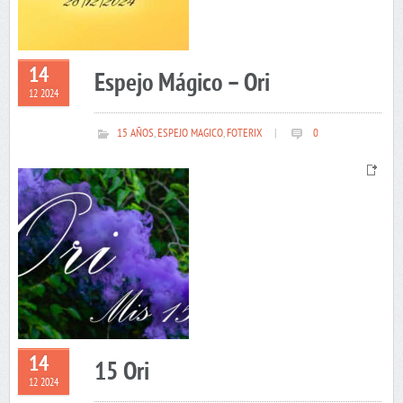
14
Espejo Mágico – Ori
12 2024
15 AÑOS
,
ESPEJO MAGICO
,
FOTERIX
|
0
14
15 Ori
12 2024