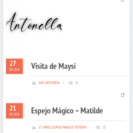
27
Visita de Maysi
09 2024
SIN CATEGORÍA
|
0
21
Espejo Mágico – Matilde
09 2024
15 AÑOS
,
ESPEJO MAGICO
,
FOTERIX
|
0