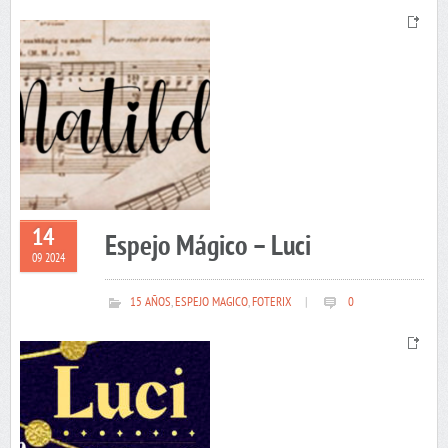
14
Espejo Mágico – Luci
09 2024
15 AÑOS
,
ESPEJO MAGICO
,
FOTERIX
|
0