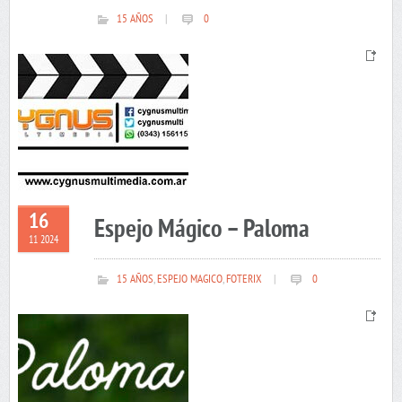
15 AÑOS
|
0
16
Espejo Mágico – Paloma
11 2024
15 AÑOS
,
ESPEJO MAGICO
,
FOTERIX
|
0