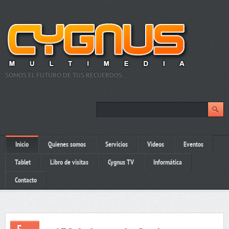
SOMOS EL FUTURO DE TUS RECUERDOS…
Inicio
Quienes somos
Servicios
Videos
Eventos
Tablet
Libro de visitas
Cygnus TV
Informática
Contacto