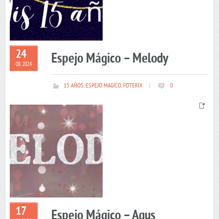
24
Espejo Mágico – Melody
08 2024
15 AÑOS
,
ESPEJO MAGICO
,
FOTERIX
|
0
17
Espejo Mágico – Agus