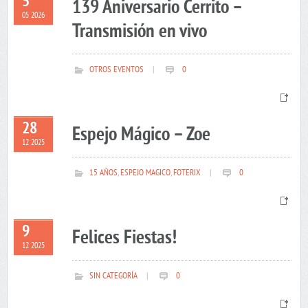
5
139 Aniversario Cerrito –
05 2026
Transmisión en vivo
OTROS EVENTOS
|
0
28
Espejo Mágico – Zoe
12 2025
15 AÑOS
,
ESPEJO MAGICO
,
FOTERIX
|
0
9
Felices Fiestas!
12 2025
SIN CATEGORÍA
|
0