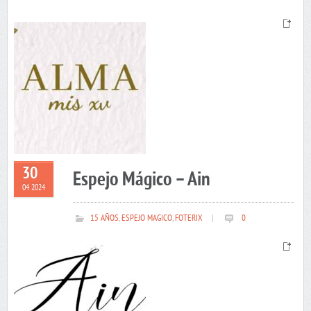
30
Espejo Mágico – Ain
04 2024
15 AÑOS
,
ESPEJO MAGICO
,
FOTERIX
|
0