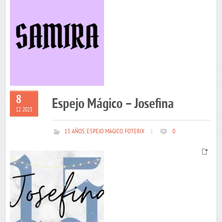
8
Espejo Mágico – Josefina
12 2023
15 AÑOS
,
ESPEJO MAGICO
,
FOTERIX
|
0