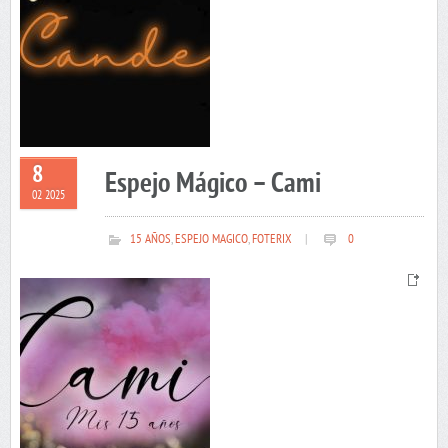
8
Espejo Mágico – Cami
02 2025
15 AÑOS
,
ESPEJO MAGICO
,
FOTERIX
|
0