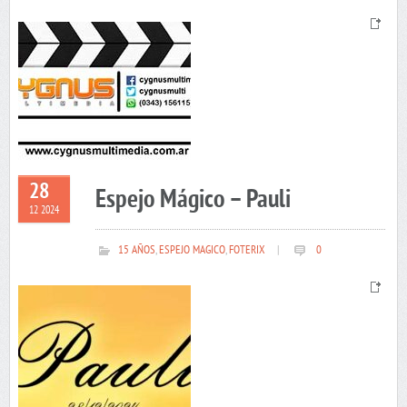
28
Espejo Mágico – Pauli
12 2024
15 AÑOS
,
ESPEJO MAGICO
,
FOTERIX
|
0