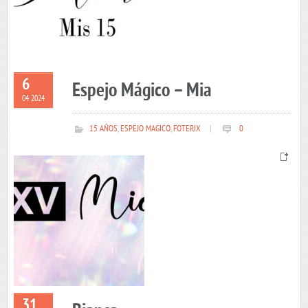
6
Espejo Mágico – Mia
04 2024
15 AÑOS
,
ESPEJO MAGICO
,
FOTERIX
|
0
31