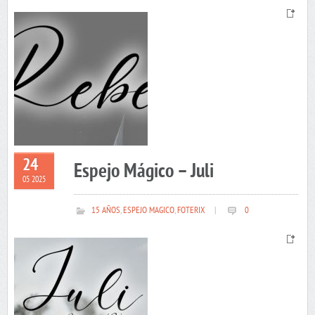
24
Espejo Mágico – Juli
05 2025
15 AÑOS
,
ESPEJO MAGICO
,
FOTERIX
|
0