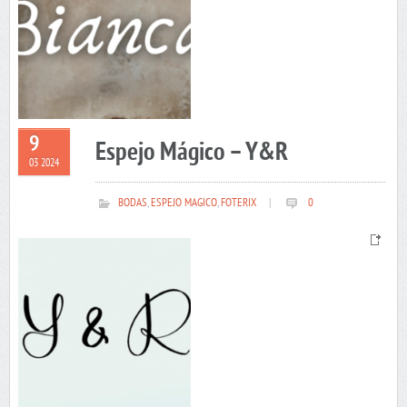
9
Espejo Mágico – Y&R
03 2024
BODAS
,
ESPEJO MAGICO
,
FOTERIX
|
0