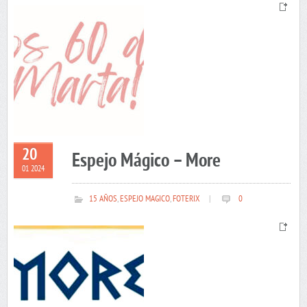
20
Espejo Mágico – More
01 2024
15 AÑOS
,
ESPEJO MAGICO
,
FOTERIX
|
0