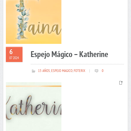
6
Espejo Mágico – Katherine
07 2024
15 AÑOS
,
ESPEJO MAGICO
,
FOTERIX
|
0