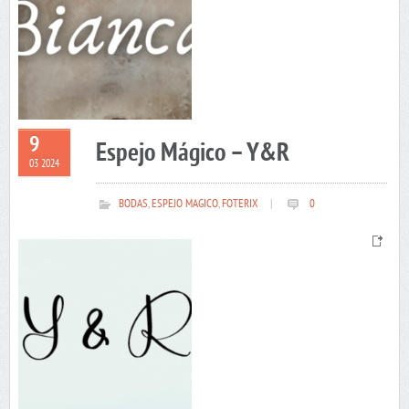
9
Espejo Mágico – Y&R
03 2024
BODAS
,
ESPEJO MAGICO
,
FOTERIX
|
0