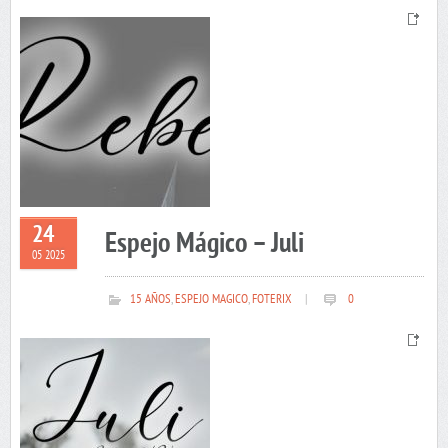
24
Espejo Mágico – Juli
05 2025
15 AÑOS
,
ESPEJO MAGICO
,
FOTERIX
|
0