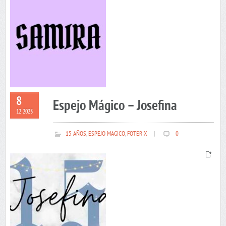
8
Espejo Mágico – Josefina
12 2023
15 AÑOS
,
ESPEJO MAGICO
,
FOTERIX
|
0