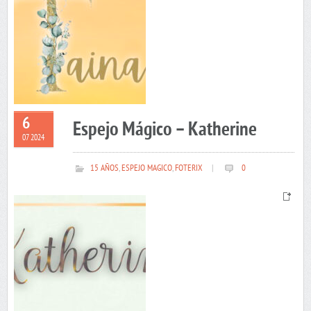
6
Espejo Mágico – Katherine
07 2024
15 AÑOS
,
ESPEJO MAGICO
,
FOTERIX
|
0