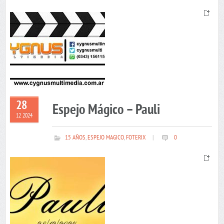
28
Espejo Mágico – Pauli
12 2024
15 AÑOS
,
ESPEJO MAGICO
,
FOTERIX
|
0