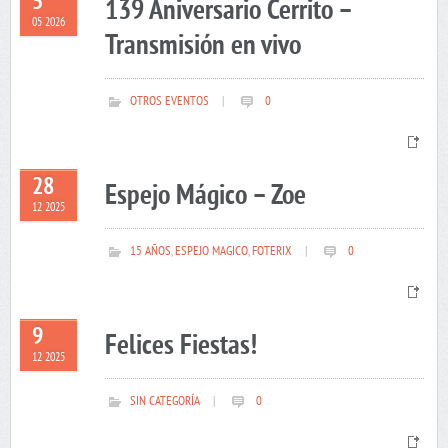
5
139 Aniversario Cerrito –
05 2026
Transmisión en vivo
OTROS EVENTOS
|
0
28
Espejo Mágico – Zoe
12 2025
15 AÑOS
,
ESPEJO MAGICO
,
FOTERIX
|
0
9
Felices Fiestas!
12 2025
SIN CATEGORÍA
|
0