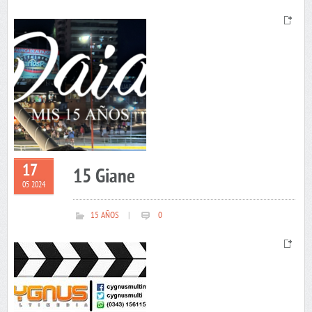
17
15 Giane
05 2024
15 AÑOS
|
0