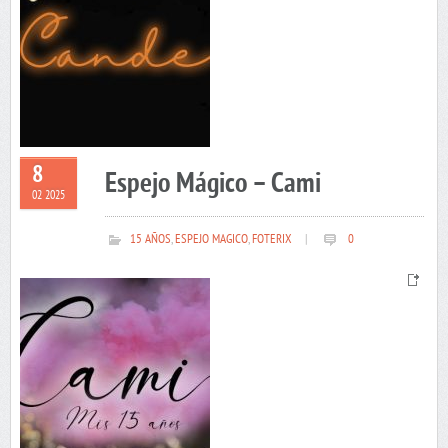
8
Espejo Mágico – Cami
02 2025
15 AÑOS
,
ESPEJO MAGICO
,
FOTERIX
|
0