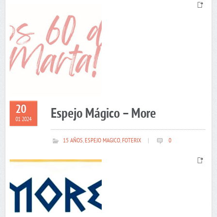
20
Espejo Mágico – More
01 2024
15 AÑOS
,
ESPEJO MAGICO
,
FOTERIX
|
0