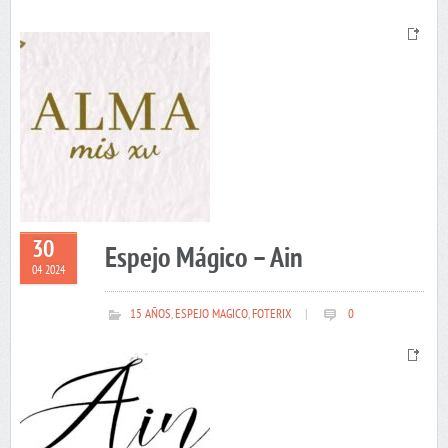
30
Espejo Mágico – Ain
04 2024
15 AÑOS
,
ESPEJO MAGICO
,
FOTERIX
|
0