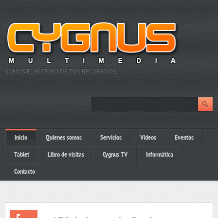
SOMOS EL FUTURO DE TUS RECUERDOS…
Inicio
Quienes somos
Servicios
Videos
Eventos
Tablet
Libro de visitas
Cygnus TV
Informática
Contacto