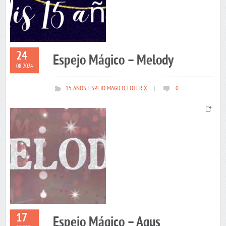
24
Espejo Mágico – Melody
08 2024
15 AÑOS
,
ESPEJO MAGICO
,
FOTERIX
|
0
17
Espejo Mágico – Agus