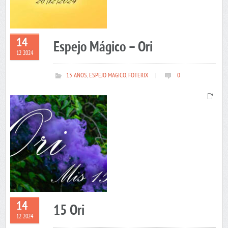
14
Espejo Mágico – Ori
12 2024
15 AÑOS
,
ESPEJO MAGICO
,
FOTERIX
|
0
14
15 Ori
12 2024