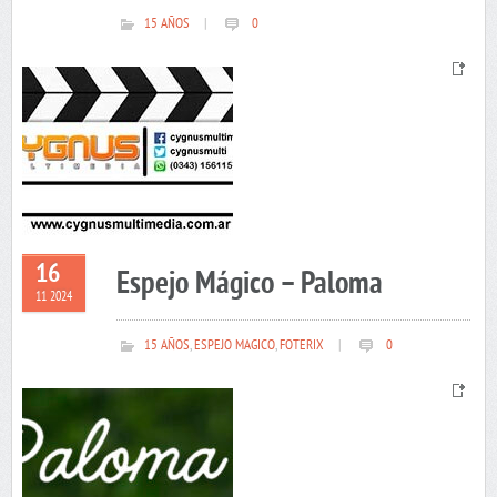
15 AÑOS
|
0
16
Espejo Mágico – Paloma
11 2024
15 AÑOS
,
ESPEJO MAGICO
,
FOTERIX
|
0