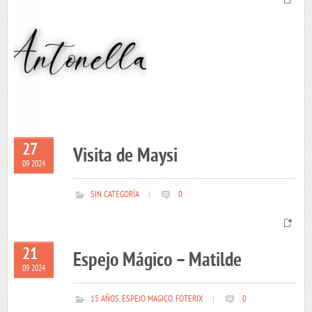
27
Visita de Maysi
09 2024
SIN CATEGORÍA
|
0
21
Espejo Mágico – Matilde
09 2024
15 AÑOS
,
ESPEJO MAGICO
,
FOTERIX
|
0