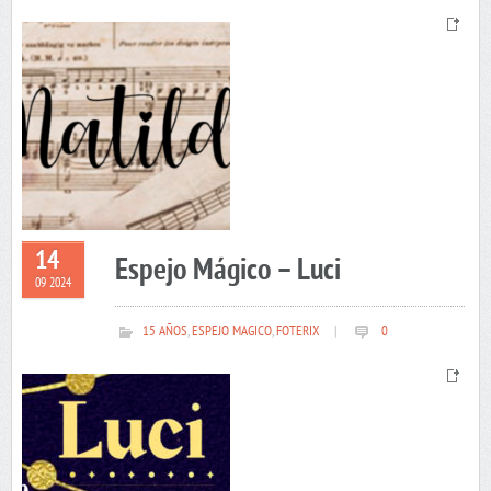
14
Espejo Mágico – Luci
09 2024
15 AÑOS
,
ESPEJO MAGICO
,
FOTERIX
|
0