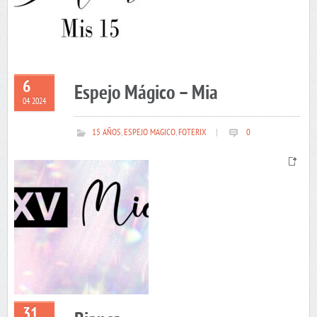
6
Espejo Mágico – Mia
04 2024
15 AÑOS
,
ESPEJO MAGICO
,
FOTERIX
|
0
31